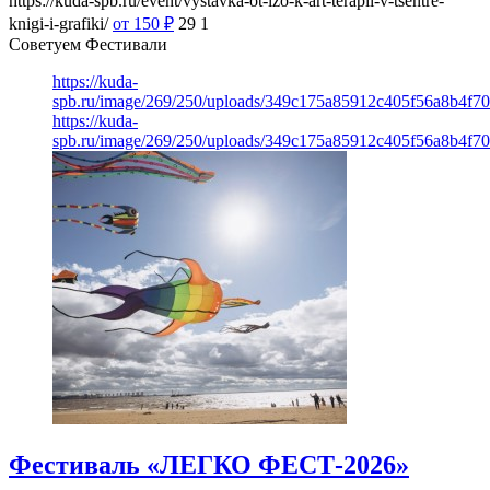
https://kuda-spb.ru/event/vystavka-ot-izo-k-art-terapii-v-tsentre-
knigi-i-grafiki/
от 150
₽
29
1
Советуем Фестивали
https://kuda-
spb.ru/image/269/250/uploads/349c175a85912c405f56a8b4f7
https://kuda-
spb.ru/image/269/250/uploads/349c175a85912c405f56a8b4f7
Фестиваль «ЛЕГКО ФЕСТ-2026»