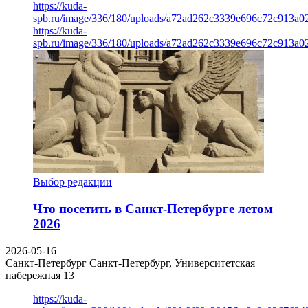
https://kuda-
spb.ru/image/336/180/uploads/a72ad262c3339e696c72c913a0
https://kuda-
spb.ru/image/336/180/uploads/a72ad262c3339e696c72c913a0
Выбор редакции
Что посетить в Санкт-Петербурге летом
2026
2026-05-16
Санкт-Петербург
Санкт-Петербург, Университетская
набережная 13
https://kuda-