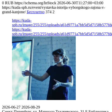
0
RUB
https://schema.org/InStock
2026-06-30T11:27:00+03:00
https://kuda-spb.ru/event/vystavka-istorija-vyborgskogo-rajona-v-
grand-kanjone/
Бесплатно
374
2
https://kuda-
spb.ru/image/255/255/uploads/a61d9771a7bb5d5d7158b577fd
https://kuda-
spb.ru/image/255/255/uploads/a61d9771a7bb5d5d7158b577fd
2026-06-27
2026-08-29
Санкт-Петербург, ул. Маршала Тухачевского, 31 Б
Библиотека