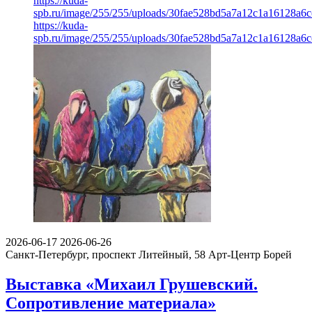
https://kuda-
spb.ru/image/255/255/uploads/30fae528bd5a7a12c1a16128a6c
https://kuda-
spb.ru/image/255/255/uploads/30fae528bd5a7a12c1a16128a6c
2026-06-17
2026-06-26
Санкт-Петербург, проспект Литейный, 58
Арт-Центр Борей
Выставка «Михаил Грушевский.
Сопротивление материала»