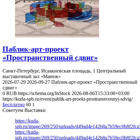
Паблик-арт-проект
«Пространственный сдвиг»
Санкт-Петербург, Исаакиевская площадь, 1
Центральный
выставочный зал «Манеж»
2026-07-29
2026-09-27
Паблик-арт-проект «Пространственный
сдвиг»
0
RUB
https://schema.org/InStock
2026-08-06T15:33:00+03:00
https://kuda-spb.ru/event/pablik-art-proekt-prostranstvennyj-sdvig/
Бесплатно
60
1
Советуем Выставки
https://kuda-
spb.ru/image/269/250/uploads/d49ad4e142b8a7b59ec0b8f2fc
https://kuda-
spb.ru/image/269/250/uploads/d49ad4e142b8a7b59ec0b8f2fc