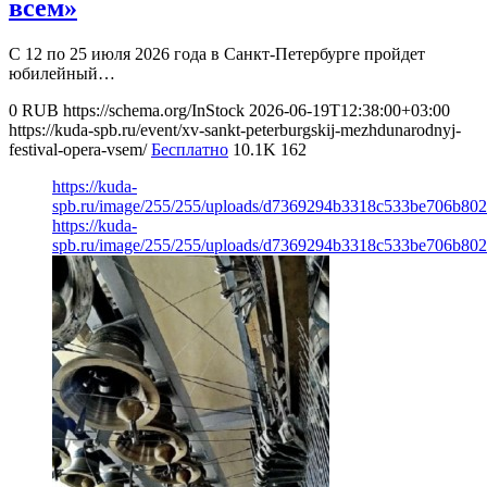
всем»
С 12 по 25 июля 2026 года в Санкт-Петербурге пройдет
юбилейный…
0
RUB
https://schema.org/InStock
2026-06-19T12:38:00+03:00
https://kuda-spb.ru/event/xv-sankt-peterburgskij-mezhdunarodnyj-
festival-opera-vsem/
Бесплатно
10.1K
162
https://kuda-
spb.ru/image/255/255/uploads/d7369294b3318c533be706b802
https://kuda-
spb.ru/image/255/255/uploads/d7369294b3318c533be706b802