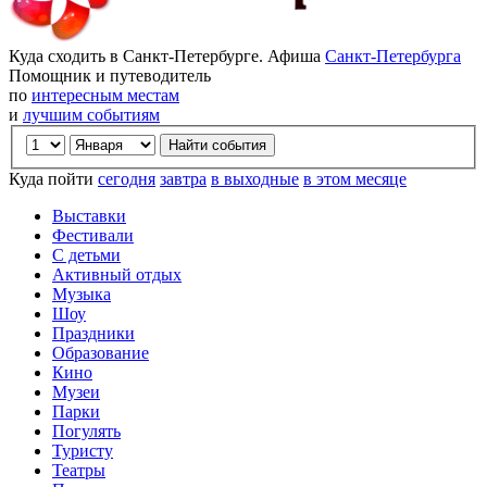
Куда сходить в Санкт-Петербурге. Афиша
Санкт-Петербурга
Помощник и путеводитель
по
интересным местам
и
лучшим событиям
Куда пойти
сегодня
завтра
в выходные
в этом месяце
Выставки
Фестивали
С детьми
Активный отдых
Музыка
Шоу
Праздники
Образование
Кино
Музеи
Парки
Погулять
Туристу
Театры