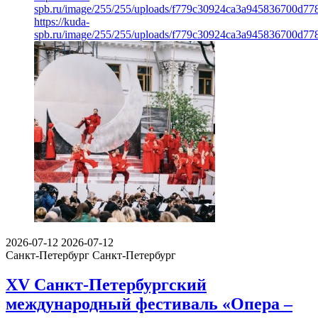
spb.ru/image/255/255/uploads/f779c30924ca3a945836700d77
https://kuda-
spb.ru/image/255/255/uploads/f779c30924ca3a945836700d77
2026-07-12
2026-07-12
Санкт-Петербург
Санкт-Петербург
XV Санкт-Петербургский
международный фестиваль «Опера –