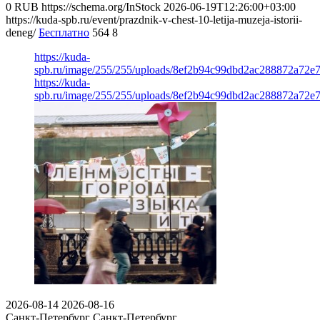
0
RUB
https://schema.org/InStock
2026-06-19T12:26:00+03:00
https://kuda-spb.ru/event/prazdnik-v-chest-10-letija-muzeja-istorii-
deneg/
Бесплатно
564
8
https://kuda-
spb.ru/image/255/255/uploads/8ef2b94c99dbd2ac288872a72e
https://kuda-
spb.ru/image/255/255/uploads/8ef2b94c99dbd2ac288872a72e
2026-08-14
2026-08-16
Санкт-Петербург
Санкт-Петербург