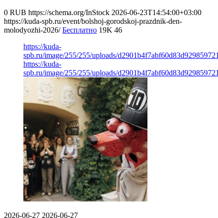
0
RUB
https://schema.org/InStock
2026-06-23T14:54:00+03:00
https://kuda-spb.ru/event/bolshoj-gorodskoj-prazdnik-den-
molodyozhi-2026/
Бесплатно
19K
46
https://kuda-
spb.ru/image/255/255/uploads/d2901b4f7abf60d83d92985972
https://kuda-
spb.ru/image/255/255/uploads/d2901b4f7abf60d83d92985972
2026-06-27
2026-06-27