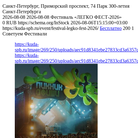
Санкт-Петербург, Приморский проспект, 74
Парк 300-летия
Санкт-Петербурга
2026-08-08
2026-08-08
Фестиваль «ЛЕГКО ФЕСТ-2026»
0
RUB
https://schema.org/InStock
2026-08-06T15:15:00+03:00
https://kuda-spb.ru/event/festival-legko-fest-2026/
Бесплатно
200
1
Советуем Фестивали
https://kuda-
spb.ru/image/269/250/uploads/aec91d8341ebe27833cd3a6357
https://kuda-
spb.ru/image/269/250/uploads/aec91d8341ebe27833cd3a6357