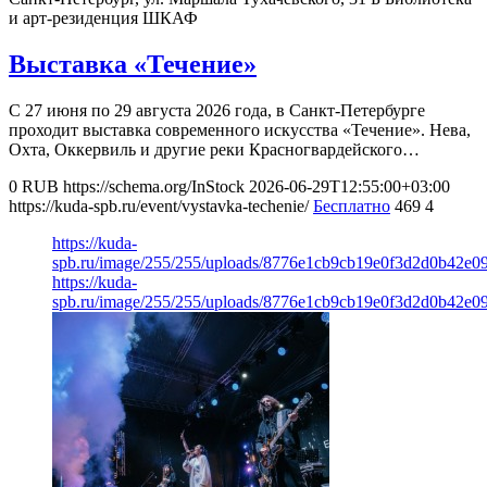
и арт-резиденция ШКАФ
Выставка «Течение»
С 27 июня по 29 августа 2026 года, в Санкт-Петербурге
проходит выставка современного искусства «Течение». Нева,
Охта, Оккервиль и другие реки Красногвардейского…
0
RUB
https://schema.org/InStock
2026-06-29T12:55:00+03:00
https://kuda-spb.ru/event/vystavka-techenie/
Бесплатно
469
4
https://kuda-
spb.ru/image/255/255/uploads/8776e1cb9cb19e0f3d2d0b42e0
https://kuda-
spb.ru/image/255/255/uploads/8776e1cb9cb19e0f3d2d0b42e0