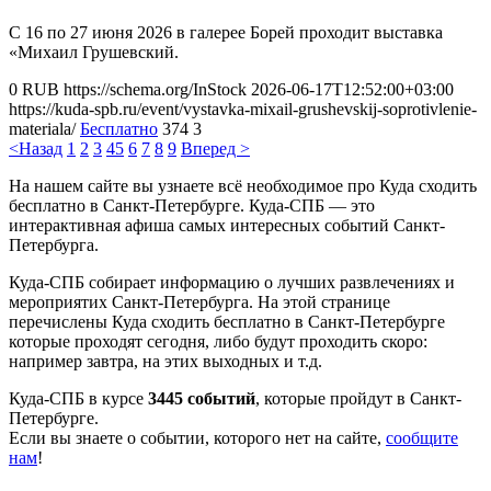
С 16 по 27 июня 2026 в галерее Борей проходит выставка
«Михаил Грушевский.
0
RUB
https://schema.org/InStock
2026-06-17T12:52:00+03:00
https://kuda-spb.ru/event/vystavka-mixail-grushevskij-soprotivlenie-
materiala/
Бесплатно
374
3
<Назад
1
2
3
4
5
6
7
8
9
Вперед >
На нашем сайте вы узнаете всё необходимое про Куда сходить
бесплатно в Санкт-Петербурге. Куда-СПБ — это
интерактивная афиша самых интересных событий Санкт-
Петербурга.
Куда-СПБ собирает информацию о лучших развлечениях и
мероприятих Санкт-Петербурга. На этой странице
перечислены Куда сходить бесплатно в Санкт-Петербурге
которые проходят сегодня, либо будут проходить скоро:
например завтра, на этих выходных и т.д.
Куда-СПБ в курсе
3445 событий
, которые пройдут в Санкт-
Петербурге.
Если вы знаете о событии, которого нет на сайте,
сообщите
нам
!