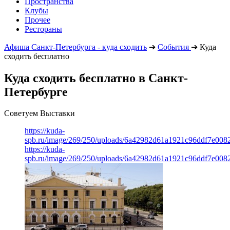
Пространства
Клубы
Прочее
Рестораны
Афиша Санкт-Петербурга - куда сходить
➔
События
➔
Куда
сходить бесплатно
Куда сходить бесплатно в Санкт-
Петербурге
Советуем Выставки
https://kuda-
spb.ru/image/269/250/uploads/6a42982d61a1921c96ddf7e008
https://kuda-
spb.ru/image/269/250/uploads/6a42982d61a1921c96ddf7e008