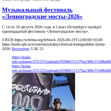
Музыкальный фестиваль
«Ленинградские мосты-2026»
С 14 по 16 августа 2026 года, в Санкт-Петербурге пройдет
одиннадцатый фестиваль «Ленинградские мосты».
0
RUB
https://schema.org/InStock
2026-06-19T12:00:00+03:00
https://kuda-spb.ru/event/muzykalnyj-festival-leningradskie-mosty-
2026/
Бесплатно
3.3K
23
https://kuda-
spb.ru/image/255/255/uploads/92986f151379a2380c57ef8bd6
https://kuda-
spb.ru/image/255/255/uploads/92986f151379a2380c57ef8bd6