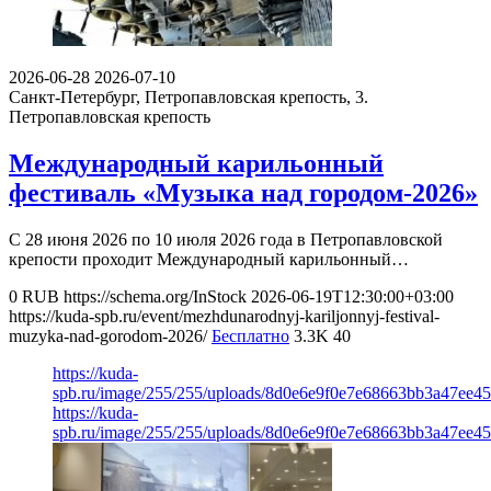
2026-06-28
2026-07-10
Санкт-Петербург, Петропавловская крепость, 3.
Петропавловская крепость
Международный карильонный
фестиваль «Музыка над городом-2026»
С 28 июня 2026 по 10 июля 2026 года в Петропавловской
крепости проходит Международный карильонный…
0
RUB
https://schema.org/InStock
2026-06-19T12:30:00+03:00
https://kuda-spb.ru/event/mezhdunarodnyj-kariljonnyj-festival-
muzyka-nad-gorodom-2026/
Бесплатно
3.3K
40
https://kuda-
spb.ru/image/255/255/uploads/8d0e6e9f0e7e68663bb3a47ee4
https://kuda-
spb.ru/image/255/255/uploads/8d0e6e9f0e7e68663bb3a47ee4