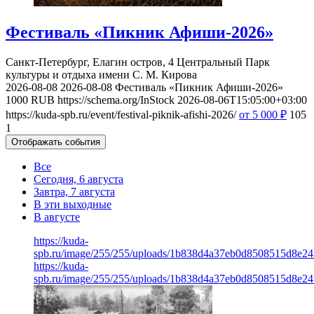
Фестиваль «Пикник Афиши-2026»
Санкт-Петербург, Елагин остров, 4
Центральный Парк
культуры и отдыха имени С. М. Кирова
2026-08-08
2026-08-08
Фестиваль «Пикник Афиши-2026»
1000
RUB
https://schema.org/InStock
2026-08-06T15:05:00+03:00
https://kuda-spb.ru/event/festival-piknik-afishi-2026/
от 5 000
₽
105
1
Отображать события
Все
Сегодня, 6 августа
Завтра, 7 августа
В эти выходные
В августе
https://kuda-
spb.ru/image/255/255/uploads/1b838d4a37eb0d8508515d8e24
https://kuda-
spb.ru/image/255/255/uploads/1b838d4a37eb0d8508515d8e24