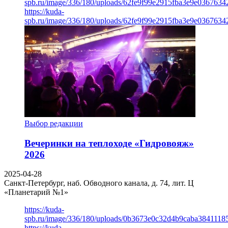
spb.ru/image/336/180/uploads/62fe9f99e2915fba3e9e03676342
https://kuda-
spb.ru/image/336/180/uploads/62fe9f99e2915fba3e9e03676342
Выбор редакции
Вечеринки на теплоходе «Гидровояж»
2026
2025-04-28
Санкт-Петербург, наб. Обводного канала, д. 74, лит. Ц
«Планетарий №1»
https://kuda-
spb.ru/image/336/180/uploads/0b3673e0c32d4b9caba3841118
https://kuda-