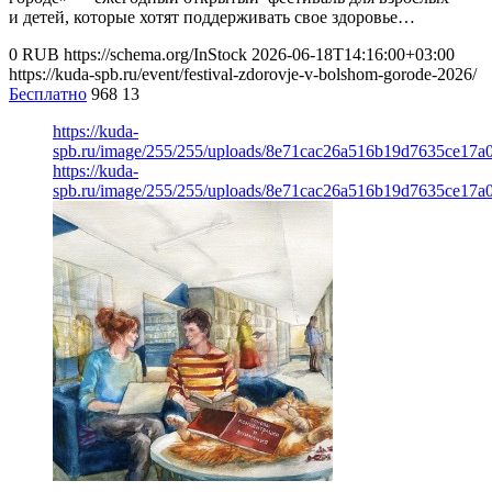
и детей, которые хотят поддерживать свое здоровье…
0
RUB
https://schema.org/InStock
2026-06-18T14:16:00+03:00
https://kuda-spb.ru/event/festival-zdorovje-v-bolshom-gorode-2026/
Бесплатно
968
13
https://kuda-
spb.ru/image/255/255/uploads/8e71cac26a516b19d7635ce17a
https://kuda-
spb.ru/image/255/255/uploads/8e71cac26a516b19d7635ce17a