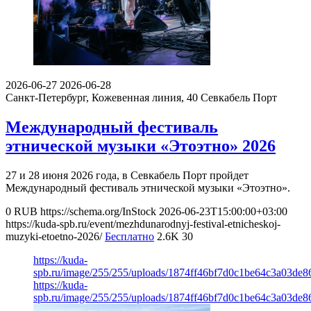
2026-06-27
2026-06-28
Санкт-Петербург, Кожевенная линия, 40
Севкабель Порт
Международный фестиваль
этнической музыки «Этоэтно» 2026
27 и 28 июня 2026 года, в Севкабель Порт пройдет
Международный фестиваль этнической музыки «Этоэтно».
0
RUB
https://schema.org/InStock
2026-06-23T15:00:00+03:00
https://kuda-spb.ru/event/mezhdunarodnyj-festival-etnicheskoj-
muzyki-etoetno-2026/
Бесплатно
2.6K
30
https://kuda-
spb.ru/image/255/255/uploads/1874ff46bf7d0c1be64c3a03de8
https://kuda-
spb.ru/image/255/255/uploads/1874ff46bf7d0c1be64c3a03de8