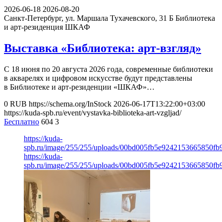
2026-06-18
2026-08-20
Санкт-Петербург, ул. Маршала Тухачевского, 31 Б
Библиотека
и арт-резиденция ШКАФ
Выставка «Библиотека: арт-взгляд»
С 18 июня по 20 августа 2026 года, современные библиотеки
в акварелях и цифровом искусстве будут представлены
в Библиотеке и арт-резиденции «ШКАФ»…
0
RUB
https://schema.org/InStock
2026-06-17T13:22:00+03:00
https://kuda-spb.ru/event/vystavka-biblioteka-art-vzgljad/
Бесплатно
604
3
https://kuda-
spb.ru/image/255/255/uploads/00bd005fb5e9242153665850fb
https://kuda-
spb.ru/image/255/255/uploads/00bd005fb5e9242153665850fb