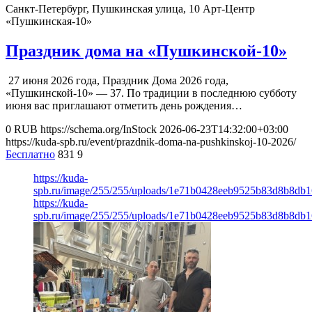
Санкт-Петербург, Пушкинская улица, 10
Арт-Центр
«Пушкинская-10»
Праздник дома на «Пушкинской-10»
27 июня 2026 года, Праздник Дома 2026 года,
«Пушкинской-10» — 37. По традиции в последнюю субботу
июня вас приглашают отметить день рождения…
0
RUB
https://schema.org/InStock
2026-06-23T14:32:00+03:00
https://kuda-spb.ru/event/prazdnik-doma-na-pushkinskoj-10-2026/
Бесплатно
831
9
https://kuda-
spb.ru/image/255/255/uploads/1e71b0428eeb9525b83d8b8db1
https://kuda-
spb.ru/image/255/255/uploads/1e71b0428eeb9525b83d8b8db1