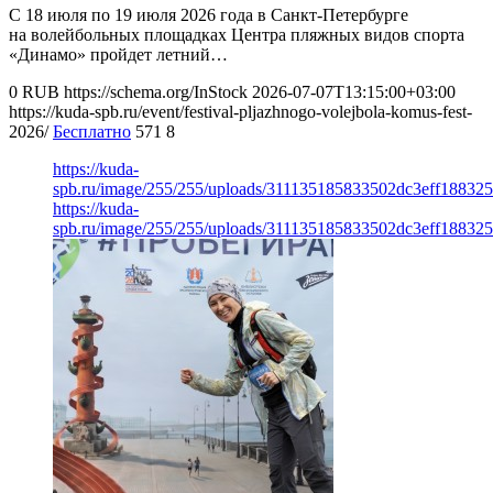
С 18 июля по 19 июля 2026 года в Санкт-Петербурге
на волейбольных площадках Центра пляжных видов спорта
«Динамо» пройдет летний…
0
RUB
https://schema.org/InStock
2026-07-07T13:15:00+03:00
https://kuda-spb.ru/event/festival-pljazhnogo-volejbola-komus-fest-
2026/
Бесплатно
571
8
https://kuda-
spb.ru/image/255/255/uploads/311135185833502dc3eff188325
https://kuda-
spb.ru/image/255/255/uploads/311135185833502dc3eff188325