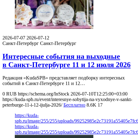
2026-07-07
2026-07-12
Санкт-Петербург
Санкт-Петербург
Интересные события на выходные
в Санкт-Петербурге 11 и 12 июля 2026
Редакция «KudaSPB» представляет подборку интересных
событий в Санкт-Петербурге 11 и 12…
0
RUB
https://schema.org/InStock
2026-07-10T12:25:00+03:00
https://kuda-spb.ru/event/interesnye-sobytija-na-vyxodnye-v-sankt-
peterburge-11-i-12-ijulja-2026/
Бесплатно
8.6K
17
https://kuda-
spb.ru/image/255/255/uploads/99252985e2c73191a55405e7fc
https://kuda-
spb.ru/image/255/255/uploads/99252985e2c73191a55405e7fc