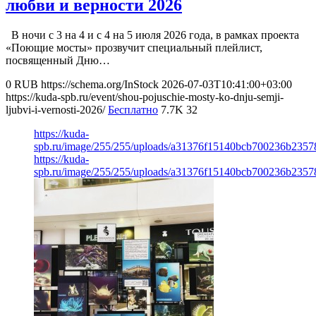
любви и верности 2026
В ночи с 3 на 4 и с 4 на 5 июля 2026 года, в рамках проекта
«Поющие мосты» прозвучит специальный плейлист,
посвященный Дню…
0
RUB
https://schema.org/InStock
2026-07-03T10:41:00+03:00
https://kuda-spb.ru/event/shou-pojuschie-mosty-ko-dnju-semji-
ljubvi-i-vernosti-2026/
Бесплатно
7.7K
32
https://kuda-
spb.ru/image/255/255/uploads/a31376f15140bcb700236b2357
https://kuda-
spb.ru/image/255/255/uploads/a31376f15140bcb700236b2357