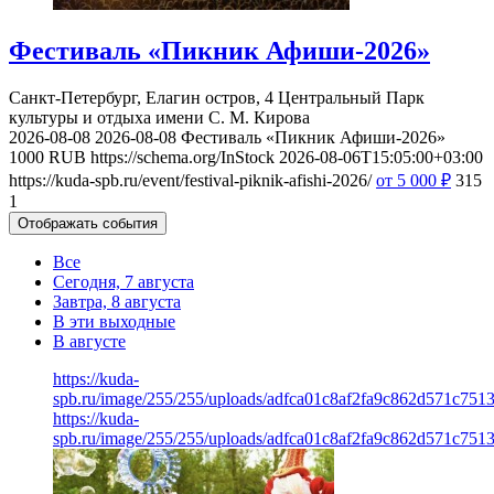
Фестиваль «Пикник Афиши-2026»
Санкт-Петербург, Елагин остров, 4
Центральный Парк
культуры и отдыха имени С. М. Кирова
2026-08-08
2026-08-08
Фестиваль «Пикник Афиши-2026»
1000
RUB
https://schema.org/InStock
2026-08-06T15:05:00+03:00
https://kuda-spb.ru/event/festival-piknik-afishi-2026/
от 5 000
₽
315
1
Отображать события
Все
Сегодня, 7 августа
Завтра, 8 августа
В эти выходные
В августе
https://kuda-
spb.ru/image/255/255/uploads/adfca01c8af2fa9c862d571c751
https://kuda-
spb.ru/image/255/255/uploads/adfca01c8af2fa9c862d571c751