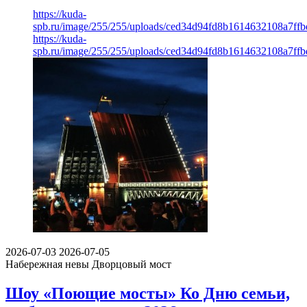
https://kuda-
spb.ru/image/255/255/uploads/ced34d94fd8b1614632108a7ff
https://kuda-
spb.ru/image/255/255/uploads/ced34d94fd8b1614632108a7ff
2026-07-03
2026-07-05
Набережная невы
Дворцовый мост
Шоу «Поющие мосты» Ко Дню семьи,