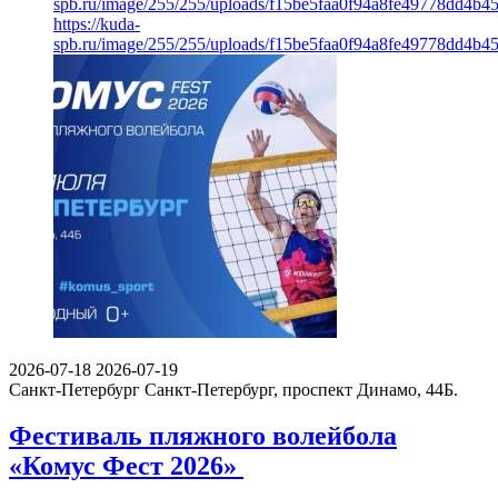
spb.ru/image/255/255/uploads/f15be5faa0f94a8fe49778dd4b4
https://kuda-
spb.ru/image/255/255/uploads/f15be5faa0f94a8fe49778dd4b4
2026-07-18
2026-07-19
Санкт-Петербург
Санкт-Петербург, проспект Динамо, 44Б.
Фестиваль пляжного волейбола
«Комус Фест 2026»