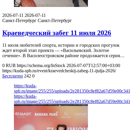
2026-07-11
2026-07-11
Санкт-Петербург
Санкт-Петербург
Краеведческий забег 11 июля 2026
11 июля любителей спорта, истории и городских прогулок
ждет второй этап проекта — «Васильевский. Золотое
сечение». В Василеостровском районе продолжается серия…
0
RUB
https://schema.org/InStock
2026-07-07T12:57:00+03:00
https://kuda-spb.ru/event/kraevedcheskij-zabeg-11-ijulja-2026/
Бесплатно
242
0
https://kuda-
spb.ru/image/255/255/uploads/2e281350c8ef82a67d59e00c34
https://kuda-
spb.ru/image/255/255/uploads/2e281350c8ef82a67d59e00c34