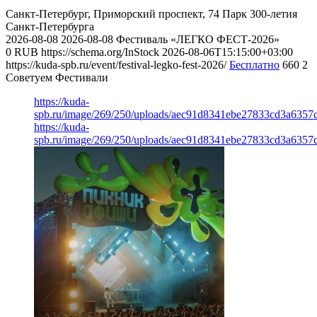
Санкт-Петербург, Приморский проспект, 74
Парк 300-летия
Санкт-Петербурга
2026-08-08
2026-08-08
Фестиваль «ЛЕГКО ФЕСТ-2026»
0
RUB
https://schema.org/InStock
2026-08-06T15:15:00+03:00
https://kuda-spb.ru/event/festival-legko-fest-2026/
Бесплатно
660
2
Советуем Фестивали
https://kuda-
spb.ru/image/269/250/uploads/aec91d8341ebe27833cd3a6357
https://kuda-
spb.ru/image/269/250/uploads/aec91d8341ebe27833cd3a6357