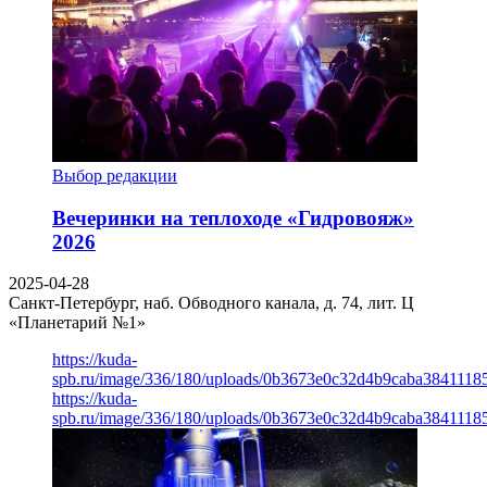
Выбор редакции
Вечеринки на теплоходе «Гидровояж»
2026
2025-04-28
Санкт-Петербург, наб. Обводного канала, д. 74, лит. Ц
«Планетарий №1»
https://kuda-
spb.ru/image/336/180/uploads/0b3673e0c32d4b9caba3841118
https://kuda-
spb.ru/image/336/180/uploads/0b3673e0c32d4b9caba3841118