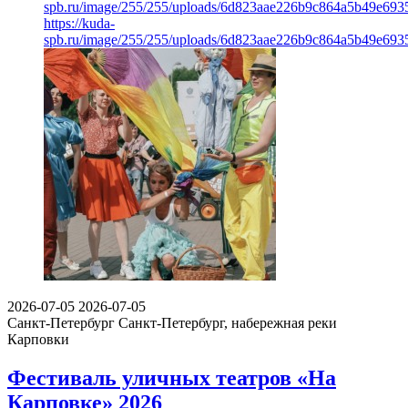
spb.ru/image/255/255/uploads/6d823aae226b9c864a5b49e693
https://kuda-
spb.ru/image/255/255/uploads/6d823aae226b9c864a5b49e693
2026-07-05
2026-07-05
Санкт-Петербург
Санкт-Петербург, набережная реки
Карповки
Фестиваль уличных театров «На
Карповке» 2026