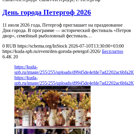
День города Петергоф 2026
11 июля 2026 года, Петергоф приглашает на празднование
Дня города. В программе — исторический фестиваль «Петров
двор», семейный рыболовный фестиваль…
0
RUB
https://schema.org/InStock
2026-07-10T13:30:00+03:00
https://kuda-spb.ru/event/den-goroda-petergof-2026/
Бесплатно
6.4K
20
https://kuda-
spb.ru/image/255/255/uploads/d9945de4efde7ad2202ac6bfa28
https://kuda-
spb.ru/image/255/255/uploads/d9945de4efde7ad2202ac6bfa28