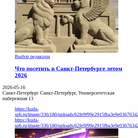
Выбор редакции
Что посетить в Санкт-Петербурге летом
2026
2026-05-16
Санкт-Петербург
Санкт-Петербург, Университетская
набережная 13
https://kuda-
spb.ru/image/336/180/uploads/62fe9f99e2915fba3e9e03676342
https://kuda-
spb.ru/image/336/180/uploads/62fe9f99e2915fba3e9e03676342