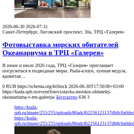
2026-06-30
2026-07-31
Санкт-Петербург, Лиговский проспект, 30а,
ТРЦ «Галерея»
Фотовыставка морских обитателей
Океанариума в ТРЦ «Галерея»
В июне и июле 2026 года, ТРЦ «Галерея» приглашает
погрузиться в подводные миры. Рыба-клоун, лунная медуза,
ядовитая…
0
RUB
https://schema.org/InStock
2026-06-30T17:50:00+03:00
https://kuda-spb.ru/event/fotovystavka-morskix-obitatelej-
okeanariuma-v-trts-galereja/
Бесплатно
636
3
https://kuda-
spb.ru/image/255/255/uploads/80adcf62256123137db8c0a0de
https://kuda-
spb.ru/image/255/255/uploads/80adcf62256123137db8c0a0de