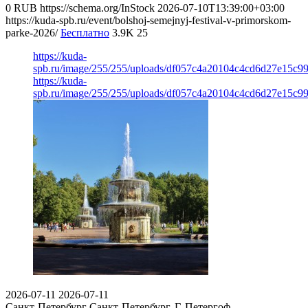
0
RUB
https://schema.org/InStock
2026-07-10T13:39:00+03:00
https://kuda-spb.ru/event/bolshoj-semejnyj-festival-v-primorskom-
parke-2026/
Бесплатно
3.9K
25
https://kuda-
spb.ru/image/255/255/uploads/df057c4a20104c4cd6d27e15c9
https://kuda-
spb.ru/image/255/255/uploads/df057c4a20104c4cd6d27e15c9
2026-07-11
2026-07-11
Санкт-Петербург
Санкт-Петербург, Г. Петергоф