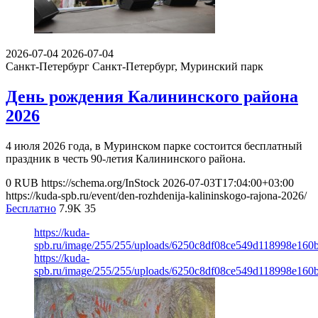
2026-07-04
2026-07-04
Санкт-Петербург
Санкт-Петербург, Муринский парк
День рождения Калининского района
2026
4 июля 2026 года, в Муринском парке состоится бесплатный
праздник в честь 90-летия Калининского района.
0
RUB
https://schema.org/InStock
2026-07-03T17:04:00+03:00
https://kuda-spb.ru/event/den-rozhdenija-kalininskogo-rajona-2026/
Бесплатно
7.9K
35
https://kuda-
spb.ru/image/255/255/uploads/6250c8df08ce549d118998e160
https://kuda-
spb.ru/image/255/255/uploads/6250c8df08ce549d118998e160