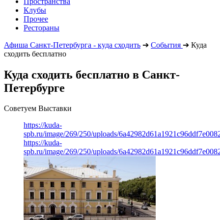
Пространства
Клубы
Прочее
Рестораны
Афиша Санкт-Петербурга - куда сходить
➔
События
➔
Куда
сходить бесплатно
Куда сходить бесплатно в Санкт-
Петербурге
Советуем Выставки
https://kuda-
spb.ru/image/269/250/uploads/6a42982d61a1921c96ddf7e008
https://kuda-
spb.ru/image/269/250/uploads/6a42982d61a1921c96ddf7e008