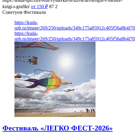
https://kuda-spb.ru/event/vystavka-ot-izo-k-art-terapii-v-tsentre-
knigi-i-grafiki/
от 150
₽
87
2
Советуем Фестивали
https://kuda-
spb.ru/image/269/250/uploads/349c175a85912c405f56a8b4f7
https://kuda-
spb.ru/image/269/250/uploads/349c175a85912c405f56a8b4f7
Фестиваль «ЛЕГКО ФЕСТ-2026»