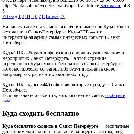
0
RUB
https://schema.org/InStock
2026-06-30T17:29:00+03:00
https://kuda-spb.ru/event/festival-tvoj-stil-v-trk-leto/
Бесплатно
508
5
<Назад
1
2
3
4
5
6
7
8
Вперед >
На нашем сайте вы узнаете всё необходимое про Куда сходить
бесплатно в Санкт-Петербурге. Куда-СПБ — это
интерактивная афиша самых интересных событий Санкт-
Петербурга.
Куда-СПБ собирает информацию о лучших развлечениях и
мероприятих Санкт-Петербурга. На этой странице
перечислены Куда сходить бесплатно в Санкт-Петербурге
которые проходят сегодня, либо будут проходить скоро:
например завтра, на этих выходных и т.д.
Куда-СПБ в курсе
3446 событий
, которые пройдут в Санкт-
Петербурге.
Если вы знаете о событии, которого нет на сайте,
сообщите
нам
!
Куда сходить бесплатно
Куда бесплатно сходить в Санкт-Петербурге
— бесплатные
достопримечательности, выставки, концерты, театры, шоу,