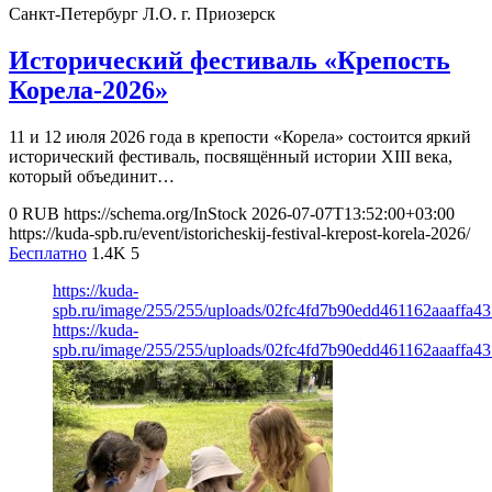
Санкт-Петербург
Л.О. г. Приозерск
Исторический фестиваль «Крепость
Корела-2026»
11 и 12 июля 2026 года в крепости «Корела» состоится яркий
исторический фестиваль, посвящённый истории XIII века,
который объединит…
0
RUB
https://schema.org/InStock
2026-07-07T13:52:00+03:00
https://kuda-spb.ru/event/istoricheskij-festival-krepost-korela-2026/
Бесплатно
1.4K
5
https://kuda-
spb.ru/image/255/255/uploads/02fc4fd7b90edd461162aaaffa4
https://kuda-
spb.ru/image/255/255/uploads/02fc4fd7b90edd461162aaaffa4