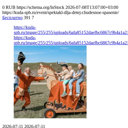
0
RUB
https://schema.org/InStock
2026-07-08T13:07:00+03:00
https://kuda-spb.ru/event/spektakl-dlja-detej-chudesnoe-spasenie/
Бесплатно
391
7
https://kuda-
spb.ru/image/255/255/uploads/6afa85152daefbc6867c9b4a1a2
https://kuda-
spb.ru/image/255/255/uploads/6afa85152daefbc6867c9b4a1a2
2026-07-11
2026-07-11