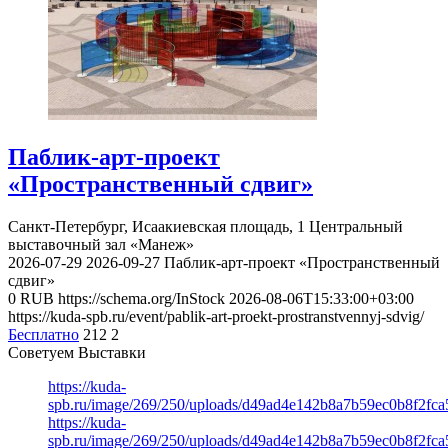
Паблик-арт-проект
«Пространственный сдвиг»
Санкт-Петербург, Исаакиевская площадь, 1
Центральный
выставочный зал «Манеж»
2026-07-29
2026-09-27
Паблик-арт-проект «Пространственный
сдвиг»
0
RUB
https://schema.org/InStock
2026-08-06T15:33:00+03:00
https://kuda-spb.ru/event/pablik-art-proekt-prostranstvennyj-sdvig/
Бесплатно
212
2
Советуем Выставки
https://kuda-
spb.ru/image/269/250/uploads/d49ad4e142b8a7b59ec0b8f2fc
https://kuda-
spb.ru/image/269/250/uploads/d49ad4e142b8a7b59ec0b8f2fc