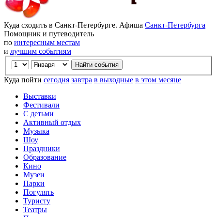
Куда сходить в Санкт-Петербурге. Афиша
Санкт-Петербурга
Помощник и путеводитель
по
интересным местам
и
лучшим событиям
Куда пойти
сегодня
завтра
в выходные
в этом месяце
Выставки
Фестивали
С детьми
Активный отдых
Музыка
Шоу
Праздники
Образование
Кино
Музеи
Парки
Погулять
Туристу
Театры