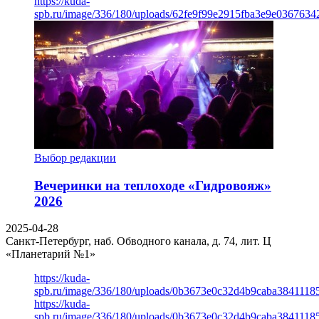
https://kuda-
spb.ru/image/336/180/uploads/62fe9f99e2915fba3e9e03676342
Выбор редакции
Вечеринки на теплоходе «Гидровояж»
2026
2025-04-28
Санкт-Петербург, наб. Обводного канала, д. 74, лит. Ц
«Планетарий №1»
https://kuda-
spb.ru/image/336/180/uploads/0b3673e0c32d4b9caba3841118
https://kuda-
spb.ru/image/336/180/uploads/0b3673e0c32d4b9caba3841118