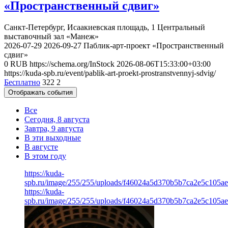
«Пространственный сдвиг»
Санкт-Петербург, Исаакиевская площадь, 1
Центральный
выставочный зал «Манеж»
2026-07-29
2026-09-27
Паблик-арт-проект «Пространственный
сдвиг»
0
RUB
https://schema.org/InStock
2026-08-06T15:33:00+03:00
https://kuda-spb.ru/event/pablik-art-proekt-prostranstvennyj-sdvig/
Бесплатно
322
2
Отображать события
Все
Сегодня, 8 августа
Завтра, 9 августа
В эти выходные
В августе
В этом году
https://kuda-
spb.ru/image/255/255/uploads/f46024a5d370b5b7ca2e5c105a
https://kuda-
spb.ru/image/255/255/uploads/f46024a5d370b5b7ca2e5c105a