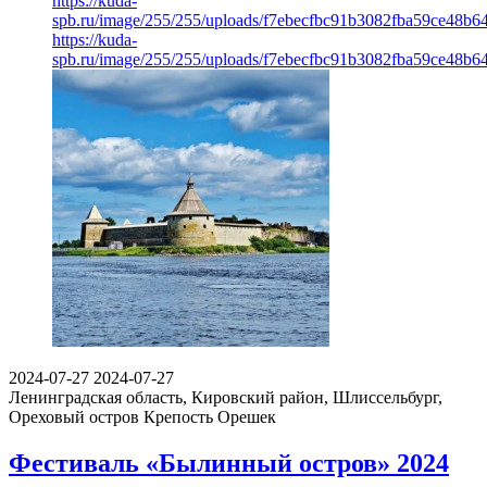
https://kuda-
spb.ru/image/255/255/uploads/f7ebecfbc91b3082fba59ce48b6
https://kuda-
spb.ru/image/255/255/uploads/f7ebecfbc91b3082fba59ce48b6
2024-07-27
2024-07-27
Ленинградская область, Кировский район, Шлиссельбург,
Ореховый остров
Крепость Орешек
Фестиваль «Былинный остров» 2024