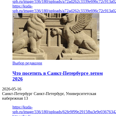
spb.ru/image/336/180/uploads/a72ad262c3339e696c72c913a0
https://kuda-
spb.ru/image/336/180/uploads/a72ad262c3339e696c72c913a0
Выбор редакции
Что посетить в Санкт-Петербурге летом
2026
2026-05-16
Санкт-Петербург
Санкт-Петербург, Университетская
набережная 13
https://kuda-
spb.ru/image/336/180/uploads/62fe9f99e2915fba3e9e03676342