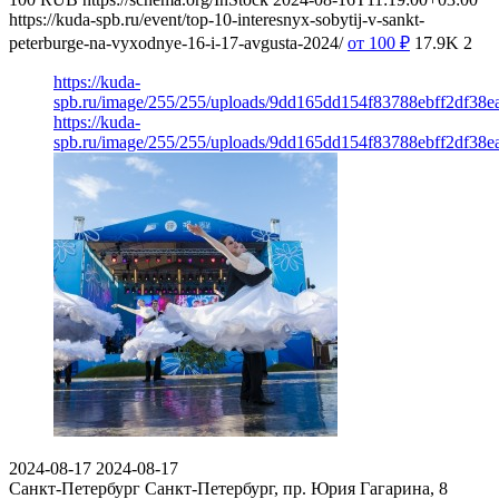
https://kuda-spb.ru/event/top-10-interesnyx-sobytij-v-sankt-
peterburge-na-vyxodnye-16-i-17-avgusta-2024/
от 100
₽
17.9K
2
https://kuda-
spb.ru/image/255/255/uploads/9dd165dd154f83788ebff2df38e
https://kuda-
spb.ru/image/255/255/uploads/9dd165dd154f83788ebff2df38e
2024-08-17
2024-08-17
Санкт-Петербург
Санкт-Петербург, пр. Юрия Гагарина, 8