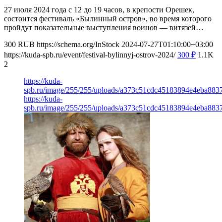
27 июля 2024 года с 12 до 19 часов, в крепости Орешек,
состоится фестиваль «Былинный остров», во время которого
пройдут показательные выступления воинов — витязей…
300
RUB
https://schema.org/InStock
2024-07-27T01:10:00+03:00
https://kuda-spb.ru/event/festival-bylinnyj-ostrov-2024/
300
₽
1.1K
2
https://kuda-
spb.ru/image/255/255/uploads/a373c51cdc45183894e4eba883
https://kuda-
spb.ru/image/255/255/uploads/a373c51cdc45183894e4eba883