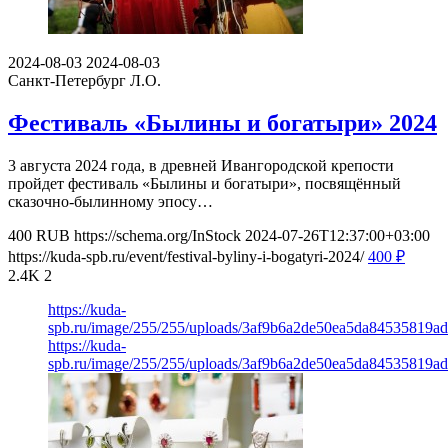
2024-08-03
2024-08-03
Санкт-Петербург
Л.О.
Фестиваль «Былины и богатыри» 2024
3 августа 2024 года, в древней Ивангородской крепости
пройдет фестиваль «Былины и богатыри», посвящённый
сказочно-былинному эпосу…
400
RUB
https://schema.org/InStock
2024-07-26T12:37:00+03:00
https://kuda-spb.ru/event/festival-byliny-i-bogatyri-2024/
400
₽
2.4K
2
https://kuda-
spb.ru/image/255/255/uploads/3af9b6a2de50ea5da84535819ad
https://kuda-
spb.ru/image/255/255/uploads/3af9b6a2de50ea5da84535819ad