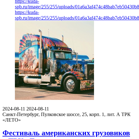
https://kuda-
spb.ru/image/255/255/uploads/01a6a3af474c48bab7eb50430b8
https://kuda-
spb.ru/image/255/255/uploads/01a6a3af474c48bab7eb50430b8
2024-08-11
2024-08-11
Санкт-Петербург, Пулковское шоссе, 25, корп. 1, лит. А
ТРК
«ЛЕТО»
Фестиваль американских грузовиков