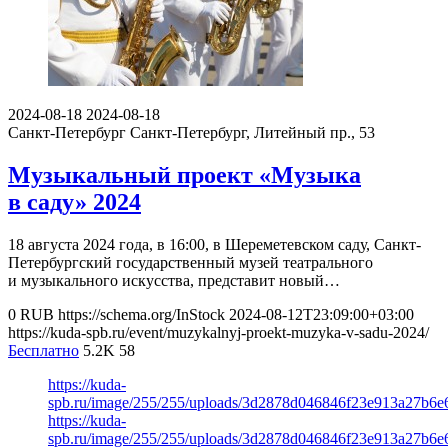
2024-08-18
2024-08-18
Санкт-Петербург
Санкт-Петербург, Литейный пр., 53
Музыкальный проект «Музыка
в саду» 2024
18 августа 2024 года, в 16:00, в Шереметевском саду, Санкт-
Петербургский государственный музей театрального
и музыкального искусства, представит новый…
0
RUB
https://schema.org/InStock
2024-08-12T23:09:00+03:00
https://kuda-spb.ru/event/muzykalnyj-proekt-muzyka-v-sadu-2024/
Бесплатно
5.2K
58
https://kuda-
spb.ru/image/255/255/uploads/3d2878d046846f23e913a27b6e
https://kuda-
spb.ru/image/255/255/uploads/3d2878d046846f23e913a27b6e