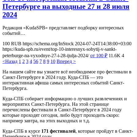
Петербурге на выходные 27 и 28 июля
2024
Редакция «KudaSPB» представляет подборку интересных
событий…
100
RUB
https://schema.org/InStock
2024-07-24T14:38:00+03:00
https://kuda-spb.ru/event/top-10-interesnyx-sobytij-v-sankt-
peterburge-na-vyxodnye-27-i-28-ijulja-2024/
от 100
₽
11.6K
4
<Назад
1
2
3
4
5
6
7
8
9
10
Вперед >
На нашем сайте вы узнаете всё необходимое про фестивали в
Санкт-Петербурге в 2024 году. Куда-СПБ — это
интерактивная афиша самых интересных событий Санкт-
Петербурга.
Куда-СПБ собирает информацию о лучших развлечениях и
мероприятих Санкт-Петербурга. На этой странице
перечислены фестивали в Санкт-Петербурге в 2024 году
которые проходят сегодня, либо будут проходить скоро:
например завтра, на этих выходных и т.д.
Куда-СПБ в курсе
171 фестивалей
, которые пройдут в Санкт-
Петербурге в 2024 году.