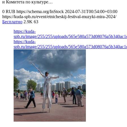
и Комитета по культуре…
0
RUB
https://schema.org/InStock
2024-07-31T00:54:00+03:00
https://kuda-spb.ru/event/etnicheskij-festival-muzyki-mira-2024/
Бесплатно
2.9K
63
https://kuda-
spb.ru/image/255/255/uploads/565e580a573d08076a5b340ac1
https://kuda-
spb.ru/image/255/255/uploads/565e580a573d08076a5b340ac1