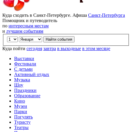
Куда сходить в Санкт-Петербурге. Афиша
Санкт-Петербурга
Помощник и путеводитель
по
интересным местам
и
лучшим событиям
Куда пойти
сегодня
завтра
в выходные
в этом месяце
Выставки
Фестивали
С детьми
Активный отдых
Музыка
Шоу
Праздники
Образование
Кино
Музеи
Парки
Погулять
Туристу
Театры