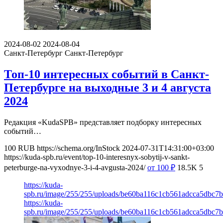
2024-08-02
2024-08-04
Санкт-Петербург
Санкт-Петербург
Топ-10 интересных событий в Санкт-
Петербурге на выходные 3 и 4 августа
2024
Редакция «KudaSPB» представляет подборку интересных
событий…
100
RUB
https://schema.org/InStock
2024-07-31T14:31:00+03:00
https://kuda-spb.ru/event/top-10-interesnyx-sobytij-v-sankt-
peterburge-na-vyxodnye-3-i-4-avgusta-2024/
от 100
₽
18.5K
5
https://kuda-
spb.ru/image/255/255/uploads/be60ba116c1cb561adcca5dbc7b
https://kuda-
spb.ru/image/255/255/uploads/be60ba116c1cb561adcca5dbc7b