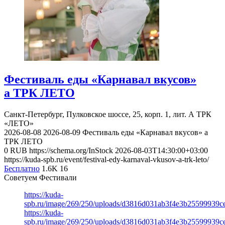
Фестиваль еды «Карнавал вкусов»
а ТРК ЛЕТО
Санкт-Петербург, Пулковское шоссе, 25, корп. 1, лит. А
ТРК
«ЛЕТО»
2026-08-08
2026-08-09
Фестиваль еды «Карнавал вкусов» а
ТРК ЛЕТО
0
RUB
https://schema.org/InStock
2026-08-03T14:30:00+03:00
https://kuda-spb.ru/event/festival-edy-karnaval-vkusov-a-trk-leto/
Бесплатно
1.6K
16
Советуем Фестивали
https://kuda-
spb.ru/image/269/250/uploads/d3816d031ab3f4e3b25599939c
https://kuda-
spb.ru/image/269/250/uploads/d3816d031ab3f4e3b25599939c