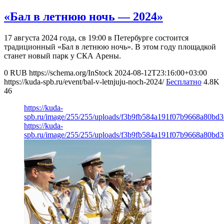
«Бал в летнюю ночь — 2024»
17 августа 2024 года, св 19:00 в Петербурге состоится
традиционный «Бал в летнюю ночь». В этом году площадкой
станет новый парк у СКА Арены.
0
RUB
https://schema.org/InStock
2024-08-12T23:16:00+03:00
https://kuda-spb.ru/event/bal-v-letnjuju-noch-2024/
Бесплатно
4.8K
46
https://kuda-
spb.ru/image/255/255/uploads/f3b9fb584a191f07b9668a80bd3
https://kuda-
spb.ru/image/255/255/uploads/f3b9fb584a191f07b9668a80bd3