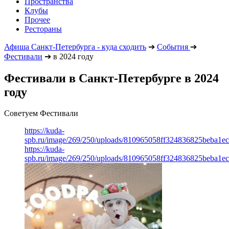
Пространства
Клубы
Прочее
Рестораны
Афиша Санкт-Петербурга - куда сходить
➔
События
➔
Фестивали
➔
в 2024 году
Фестивали в Санкт-Петербурге в 2024
году
Советуем Фестивали
https://kuda-
spb.ru/image/269/250/uploads/810965058ff324836825beba1e
https://kuda-
spb.ru/image/269/250/uploads/810965058ff324836825beba1e