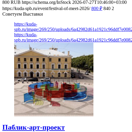
800
RUB
https://schema.org/InStock
2026-07-27T10:46:00+03:00
https://kuda-spb.ru/event/festival-of-meet-2026/
800
₽
840
2
Советуем Выставки
https://kuda-
spb.ru/image/269/250/uploads/6a42982d61a1921c96ddf7e008
https://kuda-
spb.ru/image/269/250/uploads/6a42982d61a1921c96ddf7e008
Паблик-арт-проект