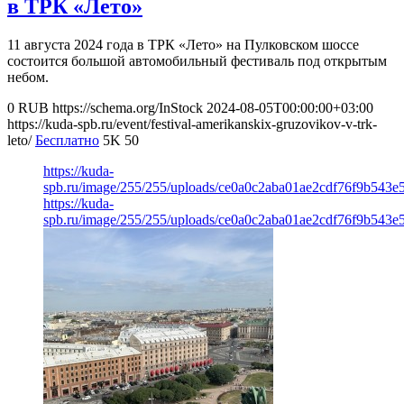
в ТРК «Лето»
11 августа 2024 года в ТРК «Лето» на Пулковском шоссе
состоится большой автомобильный фестиваль под открытым
небом.
0
RUB
https://schema.org/InStock
2024-08-05T00:00:00+03:00
https://kuda-spb.ru/event/festival-amerikanskix-gruzovikov-v-trk-
leto/
Бесплатно
5K
50
https://kuda-
spb.ru/image/255/255/uploads/ce0a0c2aba01ae2cdf76f9b543e
https://kuda-
spb.ru/image/255/255/uploads/ce0a0c2aba01ae2cdf76f9b543e