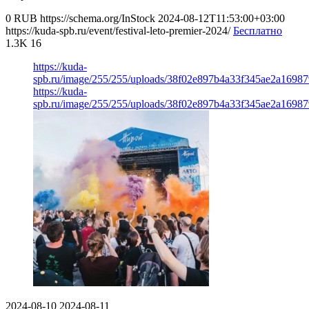
0
RUB
https://schema.org/InStock
2024-08-12T11:53:00+03:00
https://kuda-spb.ru/event/festival-leto-premier-2024/
Бесплатно
1.3K
16
https://kuda-
spb.ru/image/255/255/uploads/38f02e897b4a33f345ae2a16987
https://kuda-
spb.ru/image/255/255/uploads/38f02e897b4a33f345ae2a16987
2024-08-10
2024-08-11