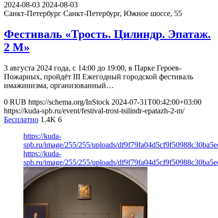
2024-08-03
2024-08-03
Санкт-Петербург
Санкт-Петербург, Южное шоссе, 55
Фестиваль «Трость. Цилиндр. Эпатаж.
2 М»
3 августа 2024 года, с 14:00 до 19:00, в Парке Героев-
Пожарных, пройдёт III Ежегодный городской фестиваль
имажинизма, организованный…
0
RUB
https://schema.org/InStock
2024-07-31T00:42:00+03:00
https://kuda-spb.ru/event/festival-trost-tsilindr-epatazh-2-m/
Бесплатно
1.4K
6
https://kuda-
spb.ru/image/255/255/uploads/df9f79fa04d5cf9f50988c30ba5
https://kuda-
spb.ru/image/255/255/uploads/df9f79fa04d5cf9f50988c30ba5