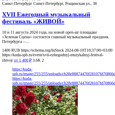
Санкт-Петербург
Санкт-Петербург, Рощинская ул., 38
XVII Ежегодный музыкальный
фестиваль «ЖИВОЙ»
10 и 11 августа 2024 года, на новой open-air площадке
«Зеленая Сцена» состоится главный музыкальный праздник
Петербурга –…
1400
RUB
https://schema.org/InStock
2024-08-10T10:37:00+03:00
https://kuda-spb.ru/event/xvii-ezhegodnyj-muzykalnyj-festival-
zhivoj/
от 1 400
₽
3.6K
2
https://kuda-
spb.ru/image/255/255/uploads/cb28e88874470f28107fd70866
https://kuda-
spb.ru/image/255/255/uploads/cb28e88874470f28107fd70866