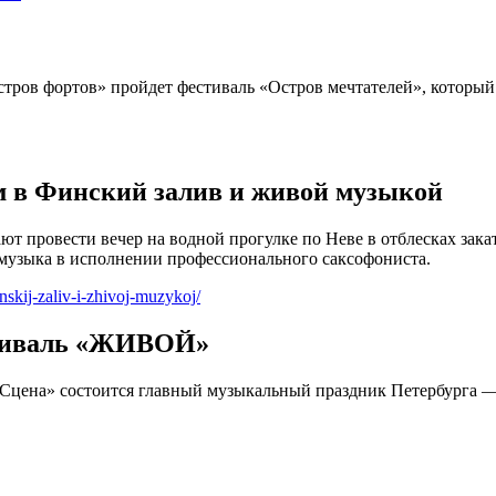
Остров фортов» пройдет фестиваль «Остров мечтателей», которы
ом в Финский залив и живой музыкой
ют провести вечер на водной прогулке по Неве в отблесках зака
я музыка в исполнении профессионального саксофониста.
skij-zaliv-i-zhivoj-muzykoj/
стиваль «ЖИВОЙ»
еная Сцена» состоится главный музыкальный праздник Петербург