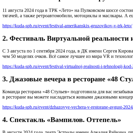
11 августа 2024 года в ТРК «Лето» на Пулковском шоссе сост
тягачей, а также ретроавтомобили, мотоциклы и маслкары. А 
https://kuda-spb.ru/event/festival-amerikanskix-gruzovikov-v-trk-leto/
2. Фестиваль Виртуальной реальности 
С 3 августа по 1 сентября 2024 года, в ДК имени Сергея Киро
чем 50 моделях очков. Всё самое лучшее из мира VR и техноло
https://kuda-spb.ru/event/festival-virtualnoj-realnosti-i-tehnologij-kod
3. Джазовые вечера в ресторане «48 Сту
Команда ресторана «48 Стульев» подготовила для вас незабыв
в ресторане вы можете насладиться живыми джазовыми концерт
https://kuda-spb.ru/event/dzhazovye-vechera-v-restorane-avgust-2024
4. Спектакль «Вампилов. Оттепель»
В августе 2024 года, театр Эстрады имени Аркадия Райкина, п