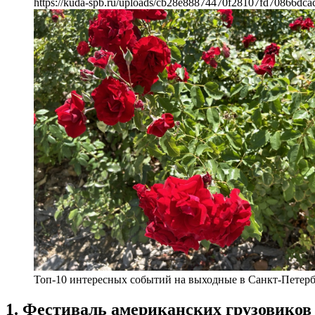
https://kuda-spb.ru/uploads/cb28e88874470f28107fd70866dca
Топ-10 интересных событий на выходные в Санкт-Петербур
1. Фестиваль американских грузовиков