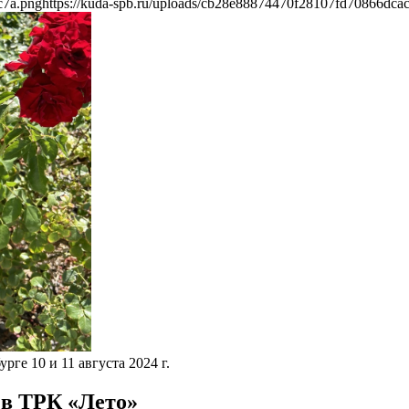
c7a.png
https://kuda-spb.ru/uploads/cb28e88874470f28107fd70866dca
ге 10 и 11 августа 2024 г.
 в ТРК «Лето»