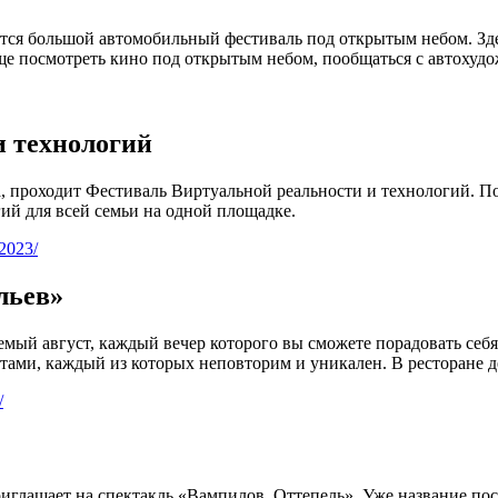
оится большой автомобильный фестиваль под открытым небом. З
еще посмотреть кино под открытым небом, пообщаться с автоху
и технологий
ва, проходит Фестиваль Виртуальной реальности и технологий. 
гий для всей семьи на одной площадке.
-2023/
льев»
аемый август, каждый вечер которого вы сможете порадовать с
ами, каждый из которых неповторим и уникален. В ресторане де
/
риглашает на спектакль «Вампилов. Оттепель». Уже название по