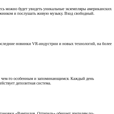
десь можно будет увидеть уникальные экземпляры американских
дожником и послушать живую музыку. Вход свободный.
Последние новинки VR-индустрии и новых технологий, на более
ебя чем-то особенным и запоминающимся. Каждый день
йствует депозитная система.
становки «Вампилов. Оттепель» обещает зрителям по-