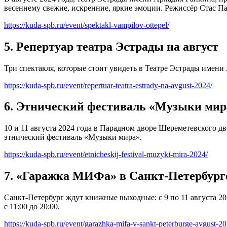
весеннему свежие, искренние, яркие эмоции. Режиссёр Стас Па
https://kuda-spb.ru/event/spektakl-vampilov-ottepel/
5. Репертуар театра Эстрады на август
Три спектакля, которые стоит увидеть в Театре Эстрады имени 
https://kuda-spb.ru/event/repertuar-teatra-estrady-na-avgust-2024/
6. Этнический фестиваль «Музыки мир
10 и 11 августа 2024 года в Парадном дворе Шереметевского 
этнический фестиваль «Музыки мира».
https://kuda-spb.ru/event/etnicheskij-festival-muzyki-mira-2024/
7. «Гаражка МИФа» в Санкт-Петербург
Санкт-Петербург ждут книжные выходные: с 9 по 11 августа 20
с 11:00 до 20:00.
https://kuda-spb.ru/event/garazhka-mifa-v-sankt-peterburge-avgust-20