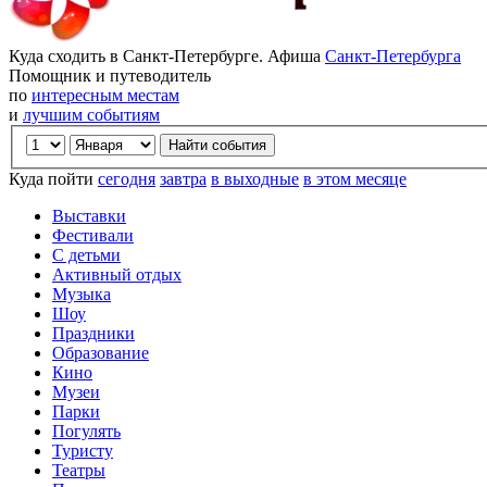
Куда сходить в Санкт-Петербурге. Афиша
Санкт-Петербурга
Помощник и путеводитель
по
интересным местам
и
лучшим событиям
Куда пойти
сегодня
завтра
в выходные
в этом месяце
Выставки
Фестивали
С детьми
Активный отдых
Музыка
Шоу
Праздники
Образование
Кино
Музеи
Парки
Погулять
Туристу
Театры