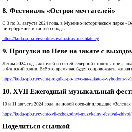
8. Фестиваль «Остров мечтателей»
С 3 по 31 августа 2024 года, в Музейно-историческом парке «
петербуржцев и гостей города.
https://kuda-spb.ru/event/festival-ostrov-mechtatelej/
9. Прогулка по Неве на закате с выход
Летом 2024 года, жителей и гостей северной столицы приглаша
в Финский залив. Всё это время вас будет сопровождать жива
https://kuda-spb.ru/event/progulka-po-neve-na-zakate-s-vyhodom-v-fin
10. XVII Ежегодный музыкальный фе
10 и 11 августа 2024 года, на новой open-air площадке «Зел
https://kuda-spb.ru/event/xvii-ezhegodnyj-muzykalnyj-festival-zhivoj/
Поделиться ссылкой