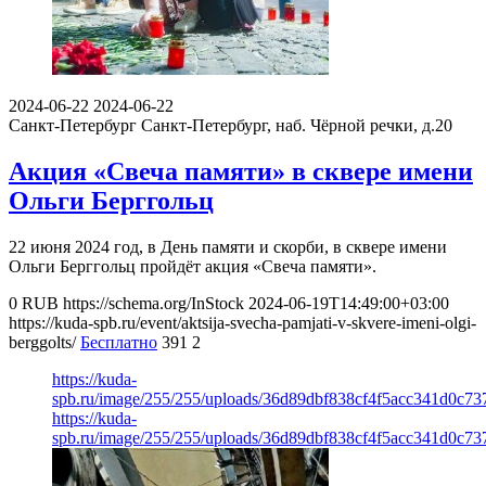
2024-06-22
2024-06-22
Санкт-Петербург
Санкт-Петербург, наб. Чёрной речки, д.20
Акция «Свеча памяти» в сквере имени
Ольги Берггольц
22 июня 2024 год, в День памяти и скорби, в сквере имени
Ольги Берггольц пройдёт акция «Свеча памяти».
0
RUB
https://schema.org/InStock
2024-06-19T14:49:00+03:00
https://kuda-spb.ru/event/aktsija-svecha-pamjati-v-skvere-imeni-olgi-
berggolts/
Бесплатно
391
2
https://kuda-
spb.ru/image/255/255/uploads/36d89dbf838cf4f5acc341d0c73
https://kuda-
spb.ru/image/255/255/uploads/36d89dbf838cf4f5acc341d0c73