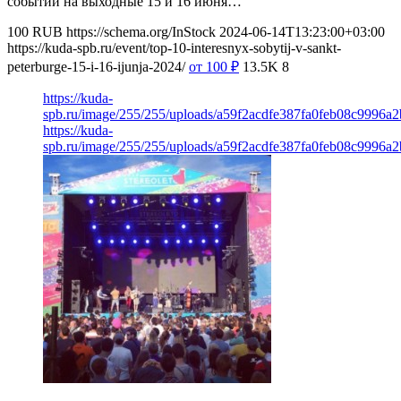
событий на выходные 15 и 16 июня…
100
RUB
https://schema.org/InStock
2024-06-14T13:23:00+03:00
https://kuda-spb.ru/event/top-10-interesnyx-sobytij-v-sankt-
peterburge-15-i-16-ijunja-2024/
от 100
₽
13.5K
8
https://kuda-
spb.ru/image/255/255/uploads/a59f2acdfe387fa0feb08c9996a
https://kuda-
spb.ru/image/255/255/uploads/a59f2acdfe387fa0feb08c9996a