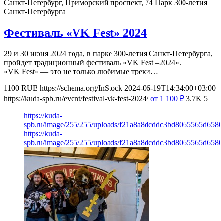
Санкт-Петербург, Приморский проспект, 74
Парк 300-летия
Санкт-Петербурга
Фестиваль «VK Fest» 2024
29 и 30 июня 2024 года, в парке 300-летия Санкт-Петербурга,
пройдет традиционный фестиваль «VK Fest –2024».
«VK Fest» — это не только любимые треки…
1100
RUB
https://schema.org/InStock
2024-06-19T14:34:00+03:00
https://kuda-spb.ru/event/festival-vk-fest-2024/
от 1 100
₽
3.7K
5
https://kuda-
spb.ru/image/255/255/uploads/f21a8a8dcddc3bd8065565d658
https://kuda-
spb.ru/image/255/255/uploads/f21a8a8dcddc3bd8065565d658