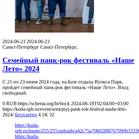
2024-06-21
2024-06-23
Санкт-Петербург
Санкт-Петербург,
Семейный панк-рок фестиваль «Наше
Лето» 2024
С 21 по 23 июня 2024 года, на Базе отдыха Вуокса Парк,
пройдет семейный панк-рок фестиваль «Наше Лето». Вход
свободный.
0
RUB
https://schema.org/InStock
2024-06-18T02:04:00+03:00
https://kuda-spb.ru/event/semejnyj-pank-rok-festival-nashe-leto-
2024/
Бесплатно
4.1K
32
https://kuda-
spb.ru/image/255/255/uploads/a42c75a70b02f88767090b3333
https://kuda-