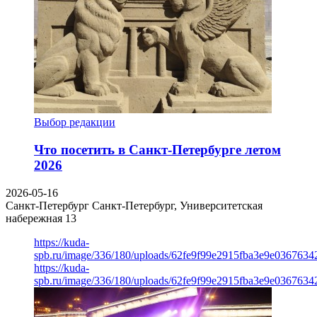
Выбор редакции
Что посетить в Санкт-Петербурге летом
2026
2026-05-16
Санкт-Петербург
Санкт-Петербург, Университетская
набережная 13
https://kuda-
spb.ru/image/336/180/uploads/62fe9f99e2915fba3e9e03676342
https://kuda-
spb.ru/image/336/180/uploads/62fe9f99e2915fba3e9e03676342