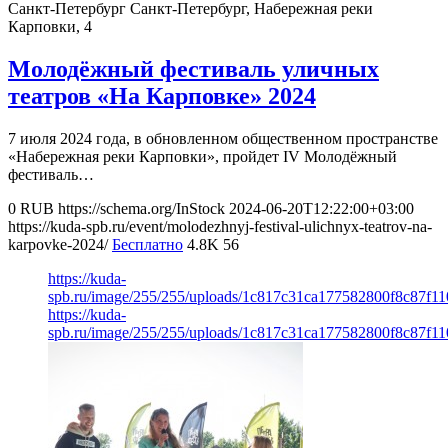
Санкт-Петербург
Санкт-Петербург, Набережная реки
Карповки, 4
Молодёжный фестиваль уличных
театров «На Карповке» 2024
7 июля 2024 года, в обновленном общественном пространстве
«Набережная реки Карповки», пройдет IV Молодёжный
фестиваль…
0
RUB
https://schema.org/InStock
2024-06-20T12:22:00+03:00
https://kuda-spb.ru/event/molodezhnyj-festival-ulichnyx-teatrov-na-
karpovke-2024/
Бесплатно
4.8K
56
https://kuda-
spb.ru/image/255/255/uploads/1c817c31ca177582800f8c87f11
https://kuda-
spb.ru/image/255/255/uploads/1c817c31ca177582800f8c87f11