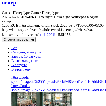
вечер
Санкт-Петербург
Санкт-Петербург
2026-07-07
2026-08-31
Стендап + джаз два концерта в один
вечер
1290
RUB
https://schema.org/InStock
2026-08-07T00:00:00+03:00
https://kuda-spb.ru/event/rozhdestvenskij-stendap-dzhaz-dva-
kontserta-v-odin-vecher/
от 1 290
₽
15.5K
56
Отображать события
Все
Сегодня, 9 августа
Завтра, 10 августа
В эти выходные
В августе
В этом году
https://kuda-
spb.ru/image/255/255/uploads/f00bfe48feded1e4fd167ddd3be
https://kuda-
spb.ru/image/255/255/uploads/f00bfe48feded1e4fd167ddd3be