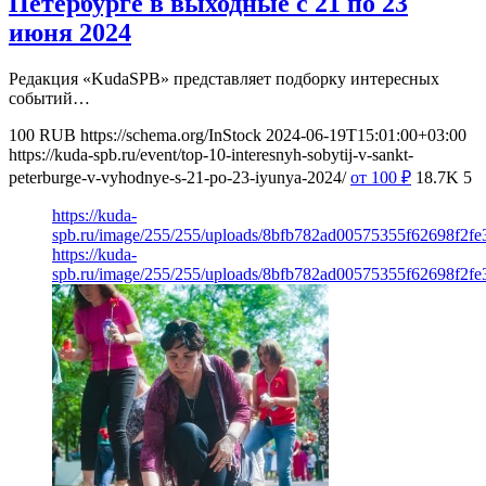
Петербурге в выходные с 21 по 23
июня 2024
Редакция «KudaSPB» представляет подборку интересных
событий…
100
RUB
https://schema.org/InStock
2024-06-19T15:01:00+03:00
https://kuda-spb.ru/event/top-10-interesnyh-sobytij-v-sankt-
peterburge-v-vyhodnye-s-21-po-23-iyunya-2024/
от 100
₽
18.7K
5
https://kuda-
spb.ru/image/255/255/uploads/8bfb782ad00575355f62698f2fe3
https://kuda-
spb.ru/image/255/255/uploads/8bfb782ad00575355f62698f2fe3