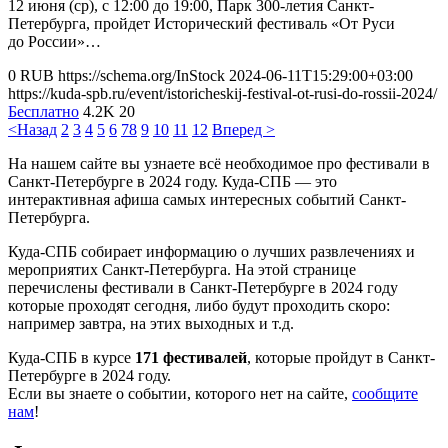
12 июня (ср), с 12:00 до 19:00, Парк 300-летия Санкт-
Петербурга, пройдет Исторический фестиваль «От Руси
до России»…
0
RUB
https://schema.org/InStock
2024-06-11T15:29:00+03:00
https://kuda-spb.ru/event/istoricheskij-festival-ot-rusi-do-rossii-2024/
Бесплатно
4.2K
20
<Назад
2
3
4
5
6
7
8
9
10
11
12
Вперед >
На нашем сайте вы узнаете всё необходимое про фестивали в
Санкт-Петербурге в 2024 году. Куда-СПБ — это
интерактивная афиша самых интересных событий Санкт-
Петербурга.
Куда-СПБ собирает информацию о лучших развлечениях и
мероприятих Санкт-Петербурга. На этой странице
перечислены фестивали в Санкт-Петербурге в 2024 году
которые проходят сегодня, либо будут проходить скоро:
например завтра, на этих выходных и т.д.
Куда-СПБ в курсе
171 фестивалей
, которые пройдут в Санкт-
Петербурге в 2024 году.
Если вы знаете о событии, которого нет на сайте,
сообщите
нам
!