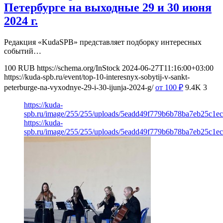
Петербурге на выходные 29 и 30 июня
2024 г.
Редакция «KudaSPB» представляет подборку интересных
событий…
100
RUB
https://schema.org/InStock
2024-06-27T11:16:00+03:00
https://kuda-spb.ru/event/top-10-interesnyx-sobytij-v-sankt-
peterburge-na-vyxodnye-29-i-30-ijunja-2024-g/
от 100
₽
9.4K
3
https://kuda-
spb.ru/image/255/255/uploads/5eadd49f779b6b78ba7eb25c1e
https://kuda-
spb.ru/image/255/255/uploads/5eadd49f779b6b78ba7eb25c1e