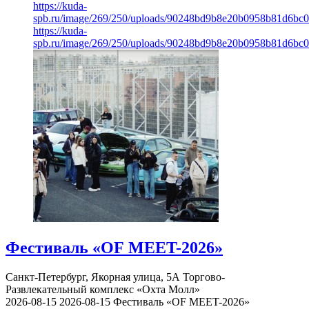
https://kuda-
spb.ru/image/269/250/uploads/90248bd9b8e20b0958b81d6bc
https://kuda-
spb.ru/image/269/250/uploads/90248bd9b8e20b0958b81d6bc
Фестиваль «OF MEET-2026»
Санкт-Петербург, Якорная улица, 5А
Торгово-
Развлекательный комплекс «Охта Молл»
2026-08-15
2026-08-15
Фестиваль «OF MEET-2026»