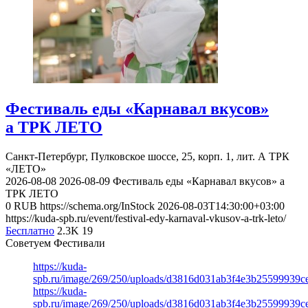
Фестиваль еды «Карнавал вкусов»
а ТРК ЛЕТО
Санкт-Петербург, Пулковское шоссе, 25, корп. 1, лит. А
ТРК
«ЛЕТО»
2026-08-08
2026-08-09
Фестиваль еды «Карнавал вкусов» а
ТРК ЛЕТО
0
RUB
https://schema.org/InStock
2026-08-03T14:30:00+03:00
https://kuda-spb.ru/event/festival-edy-karnaval-vkusov-a-trk-leto/
Бесплатно
2.3K
19
Советуем Фестивали
https://kuda-
spb.ru/image/269/250/uploads/d3816d031ab3f4e3b25599939c
https://kuda-
spb.ru/image/269/250/uploads/d3816d031ab3f4e3b25599939c