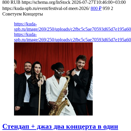
800
RUB
https://schema.org/InStock
2026-07-27T10:46:00+03:00
https://kuda-spb.ru/event/festival-of-meet-2026/
800
₽
959
2
Советуем Концерты
https://kuda-
spb.ru/image/269/250/uploads/c2fbc5c5ae70593d65d7e195a6
https://kuda-
spb.ru/image/269/250/uploads/c2fbc5c5ae70593d65d7e195a6
Стендап + джаз два концерта в один