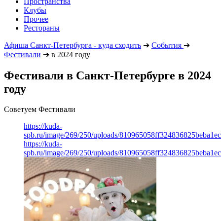
Пространства
Клубы
Прочее
Рестораны
Афиша Санкт-Петербурга - куда сходить
➔
События
➔
Фестивали
➔
в 2024 году
Фестивали в Санкт-Петербурге в 2024
году
Советуем Фестивали
https://kuda-
spb.ru/image/269/250/uploads/810965058ff324836825beba1e
https://kuda-
spb.ru/image/269/250/uploads/810965058ff324836825beba1e