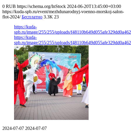
0
RUB
https://schema.org/InStock
2024-06-20T13:45:00+03:00
https://kuda-spb.ru/event/mezhdunarodnyj-voenno-morskoj-salon-
flot-2024/
Бесплатно
3.3K
23
https://kuda-
spb.ru/image/255/255/uploads/f48110b649d055afe329dd0a462
https://kuda-
spb.ru/image/255/255/uploads/f48110b649d055afe329dd0a462
2024-07-07
2024-07-07