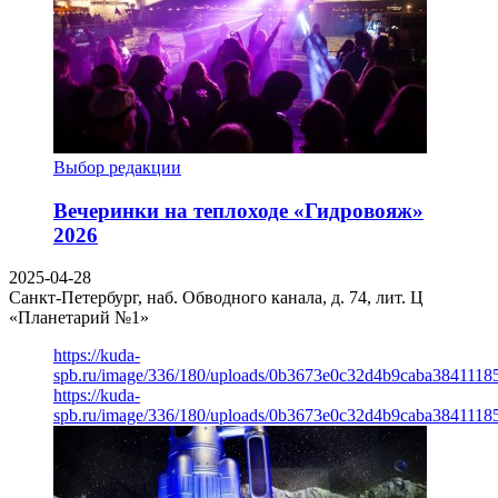
Выбор редакции
Вечеринки на теплоходе «Гидровояж»
2026
2025-04-28
Санкт-Петербург, наб. Обводного канала, д. 74, лит. Ц
«Планетарий №1»
https://kuda-
spb.ru/image/336/180/uploads/0b3673e0c32d4b9caba3841118
https://kuda-
spb.ru/image/336/180/uploads/0b3673e0c32d4b9caba3841118