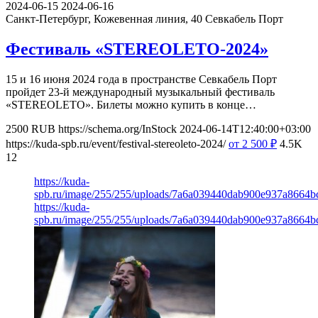
2024-06-15
2024-06-16
Санкт-Петербург, Кожевенная линия, 40
Севкабель Порт
Фестиваль «STEREOLETO-2024»
15 и 16 июня 2024 года в пространстве Севкабель Порт
пройдет 23-й международный музыкальный фестиваль
«STEREOLETO». Билеты можно купить в конце…
2500
RUB
https://schema.org/InStock
2024-06-14T12:40:00+03:00
https://kuda-spb.ru/event/festival-stereoleto-2024/
от 2 500
₽
4.5K
12
https://kuda-
spb.ru/image/255/255/uploads/7a6a039440dab900e937a8664b
https://kuda-
spb.ru/image/255/255/uploads/7a6a039440dab900e937a8664b