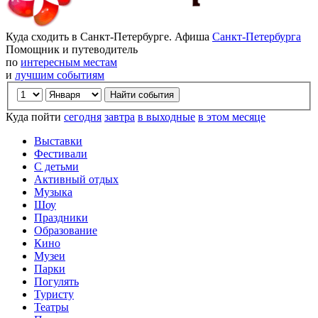
Куда сходить в Санкт-Петербурге. Афиша
Санкт-Петербурга
Помощник и путеводитель
по
интересным местам
и
лучшим событиям
Куда пойти
сегодня
завтра
в выходные
в этом месяце
Выставки
Фестивали
С детьми
Активный отдых
Музыка
Шоу
Праздники
Образование
Кино
Музеи
Парки
Погулять
Туристу
Театры