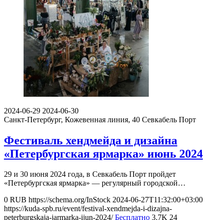
2024-06-29
2024-06-30
Санкт-Петербург, Кожевенная линия, 40
Севкабель Порт
Фестиваль хендмейда и дизайна
«Петербургская ярмарка» июнь 2024
29 и 30 июня 2024 года, в Севкабель Порт пройдет
«Петербургская ярмарка» — регулярный городской…
0
RUB
https://schema.org/InStock
2024-06-27T11:32:00+03:00
https://kuda-spb.ru/event/festival-xendmejda-i-dizajna-
peterburgskaja-jarmarka-ijun-2024/
Бесплатно
3.7K
24