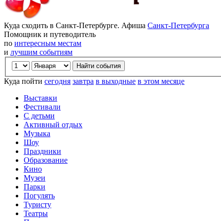
Куда сходить в Санкт-Петербурге. Афиша
Санкт-Петербурга
Помощник и путеводитель
по
интересным местам
и
лучшим событиям
Куда пойти
сегодня
завтра
в выходные
в этом месяце
Выставки
Фестивали
С детьми
Активный отдых
Музыка
Шоу
Праздники
Образование
Кино
Музеи
Парки
Погулять
Туристу
Театры