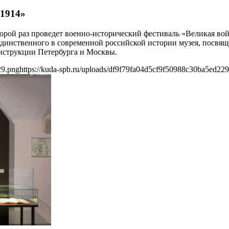
 1914»
торой раз проведет военно-исторический фестиваль «Великая вой
единственного в современной российской истории музея, посвящ
онструкции Петербурга и Москвы.
29.png
https://kuda-spb.ru/uploads/df9f79fa04d5cf9f50988c30ba5ed22