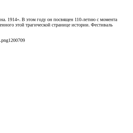
на. 1914». В этом году он посвящен 110-летию с момента
енного этой трагической странице истории. Фестиваль
9.png
1200
709