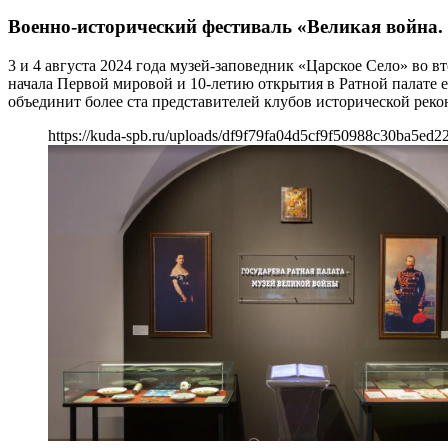
Военно-исторический фестиваль «Великая война.
3 и 4 августа 2024 года музей-заповедник «Царское Село» во в
начала Первой мировой и 10-летию открытия в Ратной палате 
объединит более ста представителей клубов исторической рек
https://kuda-spb.ru/uploads/df9f79fa04d5cf9f50988c30ba5ed2