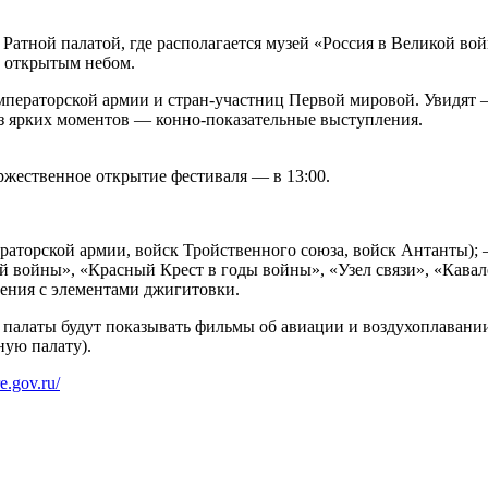
 Ратной палатой, где располагается музей «Россия в Великой в
д открытым небом.
императорской армии и стран-участниц Первой мировой. Увидят
 из ярких моментов — конно-показательные выступления.
оржественное открытие фестиваля — в 13:00.
ераторской армии, войск Тройственного союза, войск Антанты);
й войны», «Красный Крест в годы войны», «Узел связи», «Кава
ения с элементами джигитовки.
ой палаты будут показывать фильмы об авиации и воздухоплавани
ную палату).
re.gov.ru/