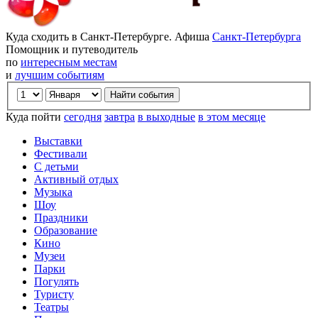
Куда сходить в Санкт-Петербурге. Афиша
Санкт-Петербурга
Помощник и путеводитель
по
интересным местам
и
лучшим событиям
Куда пойти
сегодня
завтра
в выходные
в этом месяце
Выставки
Фестивали
С детьми
Активный отдых
Музыка
Шоу
Праздники
Образование
Кино
Музеи
Парки
Погулять
Туристу
Театры