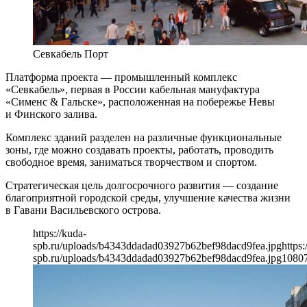
Севкабель Порт
Платформа проекта — промышленный комплекс
«Севкабель», первая в России кабельная мануфактура
«Сименс & Гальске», расположенная на побережье Невы
и Финского залива.
Комплекс зданий разделен на различные функциональные
зоны, где можно создавать проекты, работать, проводить
свободное время, заниматься творчеством и спортом.
Стратегическая цель долгосрочного развития — создание
благоприятной городской среды, улучшение качества жизни
в Гавани Васильевского острова.
https://kuda-
spb.ru/uploads/b4343ddadad03927b62bef98dacd9fea.jpg
https:
spb.ru/uploads/b4343ddadad03927b62bef98dacd9fea.jpg
1080