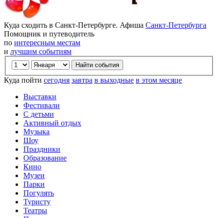
Куда сходить в Санкт-Петербурге. Афиша
Санкт-Петербурга
Помощник и путеводитель
по
интересным местам
и
лучшим событиям
Куда пойти
сегодня
завтра
в выходные
в этом месяце
Выставки
Фестивали
С детьми
Активный отдых
Музыка
Шоу
Праздники
Образование
Кино
Музеи
Парки
Погулять
Туристу
Театры