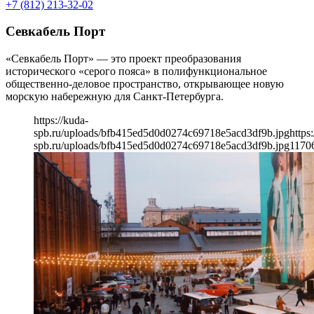
+7 (812) 213-32-02
Севкабель Порт
«Севкабель Порт» — это проект преобразования
исторического «серого пояса» в полифункциональное
общественно-деловое пространство, открывающее новую
морскую набережную для Санкт-Петербурга.
https://kuda-
spb.ru/uploads/bfb415ed5d0d0274c69718e5acd3df9b.jpg
https
spb.ru/uploads/bfb415ed5d0d0274c69718e5acd3df9b.jpg
1170