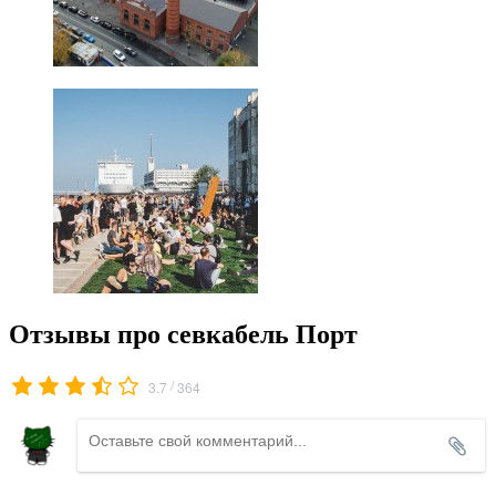
Отзывы про севкабель Порт
/
3.7
364