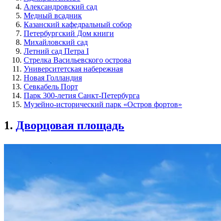
Александровский сад
Медный всадник
Казанский кафедральный собор
Петербургский Дом книги
Михайловский сад
Летний сад Петра I
Стрелка Васильевского острова
Университетская набережная
Новая Голландия
Севкабель Порт
Парк 300-летия Санкт-Петербурга
Музейно-исторический парк «Остров фортов»
1.
Дворцовая площадь