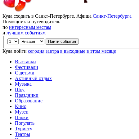
Куда сходить в Санкт-Петербурге. Афиша
Санкт-Петербурга
Помощник и путеводитель
по
интересным местам
и
лучшим событиям
Куда пойти
сегодня
завтра
в выходные
в этом месяце
Выставки
Фестивали
С детьми
Активный отдых
Музыка
Шоу
Праздники
Образование
Кино
Музеи
Парки
Погулять
Туристу
Театры