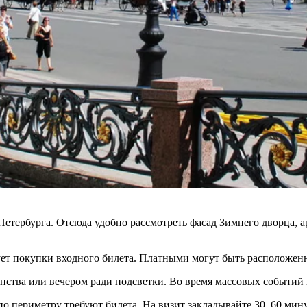
етербурга. Отсюда удобно рассмотреть фасад Зимнего дворца, а
ует покупки входного билета. Платными могут быть расположенн
нства или вечером ради подсветки. Во время массовых событий 
о периметру требуют билета. На визит закладывайте 30–60 мину