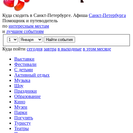
Куда сходить в Санкт-Петербурге. Афиша
Санкт-Петербурга
Помощник и путеводитель
по
интересным местам
и
лучшим событиям
Куда пойти
сегодня
завтра
в выходные
в этом месяце
Выставки
Фестивали
С детьми
Активный отдых
Музыка
Шоу
Праздники
Образование
Кино
Музеи
Парки
Погулять
Туристу
Театры