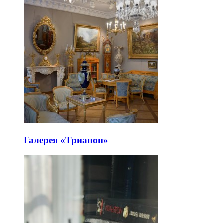
Галерея «Трианон»