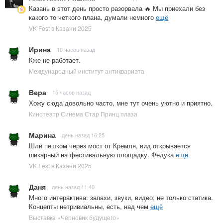
Казань в этот день просто разорвала 🔥 Мы приехали без
какого то четкого плана, думали немного
ещё
VK Fest в Казани 2025
Ирина
10 часов назад
Кже не работает.
Международный институт антиквариата
Вера
15 часов назад
Хожу сюда довольно часто, мне тут очень уютно и приятно.
Кинотеатр Синема Стар Принц плаза
Марина
день назад 16:25
Шли пешком через мост от Кремля, вид открывается
шикарный на фестивальную площадку. Федука
ещё
VK Fest в Казани 2025
Даня
день назад 11:40
Много интерактива: запахи, звуки, видео; не только статика.
Концепты нетривиальны, есть, над чем
ещё
Выставка «Черновик будущего»