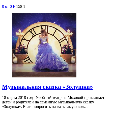
Фестиваль «Поющая маска» 2018
16 апреля в Петербурге стартует XIII Международный
ежегодный конкурс-фестиваль «Поющая маска» имени
Андрея Петрова. Раз в год Российский государст…
0
от 0
₽
158
1