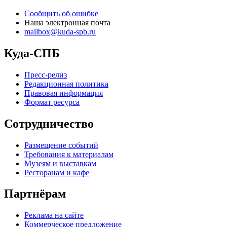
Мы советуем любые варианты отдыха в Санкт-Петербурге —
концерты, отдых в парках, достопримечательности для
экскурсий, места, куда можно сходить с ребенком, выставки,
театры, шоу, спортивные мероприятия, места для активного
отдыха и отдыха с семьей, и многое другое.
Мы в социальных сетях
Вконтакте
Куда-СПБ в однокласниках
Куда-СПБ в телеграме
Афиша Санкт-Петербург — куда сходить в Санкт-Петербурге
© 2013–2026
куда-спб.ру
| kuda-spb.ru
Контакты
Сообщить об ошибке
Наша электронная почта
mailbox@kuda-spb.ru
Куда-СПБ