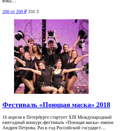
Шоу-программа «Мы из мюзикла»
4, 5, 12 и 13 июля 2018г. учебный центр на Моховой
приглашает на шоу-программу «Мы из мюзикла».
Многогранный жанр мюзикла, объединяющий действие,
вока…
200
от 200
₽
331
3