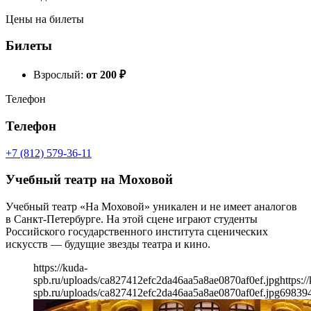
Цены на билеты
Билеты
Взрослый:
от 200
₽
Телефон
Телефон
+7 (812) 579-36-11
Учебный театр на Моховой
Учебный театр «На Моховой» уникален и не имеет аналогов
в Санкт-Петербурге. На этой сцене играют студенты
Российского государственного института сценических
искусств — будущие звезды театра и кино.
https://kuda-
spb.ru/uploads/ca827412efc2da46aa5a8ae0870af0ef.jpg
https:/
spb.ru/uploads/ca827412efc2da46aa5a8ae0870af0ef.jpg
698
39