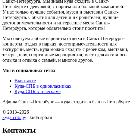
Подпишетесь на почтовую рассылку?
Подписаться
Раз в неделю мы будем писать о предстоящих событиях
в Санкт-Петербурге.
Учебный театр на Моховой - адрес, цены, как пройти, режим
работы, фотографии и отзывы посетителей.
Не знаете что посетить в Санкт-Петербурге? Ищете где
погулять с ребенком, куда сходить с парнем или девушкой?
Выбираете место для свидания? Ищете развлечения
на выходные? Интересуетесь активным отдыхом? Посещаете
выставки? Не знаете куда сходить на корпоратив? Куда-СПБ
поможет!
Куда-СПБ — это лучший сайт о самых интересных событиях
Санкт-Петербурга. Мы знаем куда сходить в Санкт-
Петербурге с девушкой, с парнем или большой компанией.
У нас только лучшие события, музеи и выставки Санкт-
Петербурга. События для детей и их родителей, лучшие
достопримечательности и интересные места Санкт-
Петербурга, которые обязательно стоит посетить!