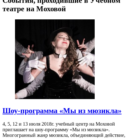
Пожалуйста, оставьте подробный отзыв или комментарий,
чтобы другим людям было проще принять решение по поводу
посещения! Расскажите о том, что стоит знать тем, кто только
планирует посещение.
Поделитесь с своими впечатлениями от посещения. Напишите
о том, что вам понравилось, а что нет, что запомнилось, что
показалось интересным или необычным. Если вы ходили с
детьми, расскажите об их впечатлениях.
Будьте корректны, и соблюдайте правила приличия.
События, проходившие в Учебном
театре на Моховой