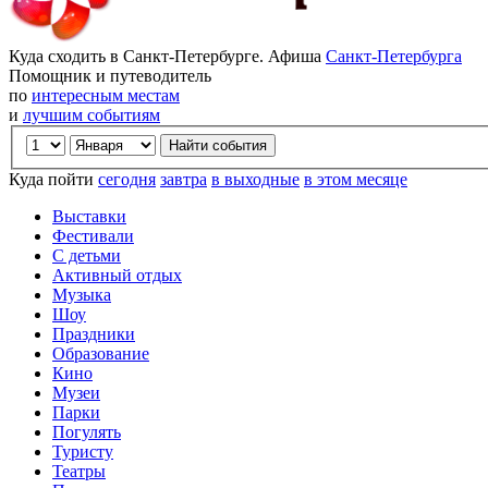
Куда сходить в Санкт-Петербурге. Афиша
Санкт-Петербурга
Помощник и путеводитель
по
интересным местам
и
лучшим событиям
Куда пойти
сегодня
завтра
в выходные
в этом месяце
Выставки
Фестивали
С детьми
Активный отдых
Музыка
Шоу
Праздники
Образование
Кино
Музеи
Парки
Погулять
Туристу
Театры