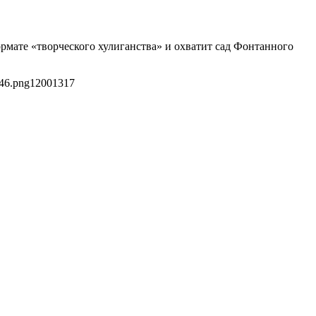
рмате «творческого хулиганства» и охватит сад Фонтанного
d46.png
1200
1317