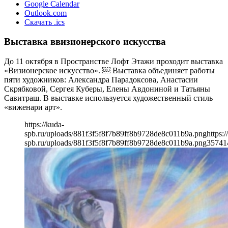
Google Calendar
Outlook.com
Скачать .ics
Выставка ввизионерского искусства
До 11 октября в Пространстве Лофт Этажи проходит выставка
«Визионерское искусство». ￼ Выставка объединяет работы
пяти художников: Александра Парадоксова, Анастасии
Скрябковой, Сергея Куберы, Елены Авдониной и Татьяны
Савитраш. В выставке используется художественный стиль
«виженари арт».
https://kuda-
spb.ru/uploads/881f3f5f8f7b89ff8b9728de8c011b9a.png
https:/
spb.ru/uploads/881f3f5f8f7b89ff8b9728de8c011b9a.png
357
41