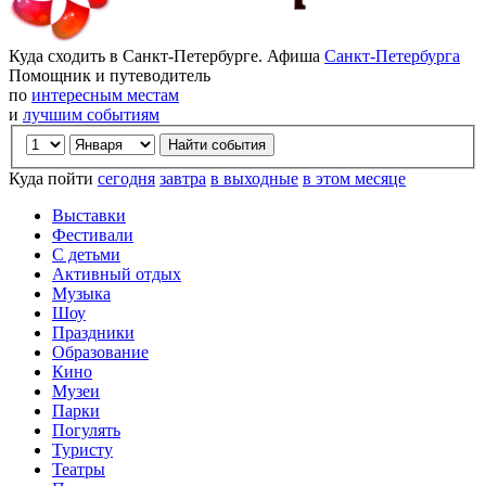
Куда сходить в Санкт-Петербурге. Афиша
Санкт-Петербурга
Помощник и путеводитель
по
интересным местам
и
лучшим событиям
Куда пойти
сегодня
завтра
в выходные
в этом месяце
Выставки
Фестивали
С детьми
Активный отдых
Музыка
Шоу
Праздники
Образование
Кино
Музеи
Парки
Погулять
Туристу
Театры