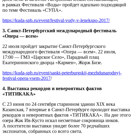
в рамках Фестиваля «Воды» пройдет идеально подходящий
по теме Фестиваль «СУПА».
https://kuda-spb.ru/event/festival-vody-v-lenekspo-2017/
3. Санкт-Петербургский международный фестиваль
«Опера — всем»
22 июля пройдет закрытие Санкт-Петербургского
международного фестиваля «Опера — всем». 22 июля,
17:00 — ГМЗ «Царское Село», Парадный плац
Екатерининского дворца «Кармен», Жорж Бизе.
https://kuda-spb.ru/event/sankt-peterburgskij-mezhdunarodnyj-
festival-opera-vsem-2017
/
4. Выставка рекордов и невероятных фактов
«ТИТИКАКА»
С 23 июня по 24 сентября старинном здании XIX века
Казанская, 7 впервые в Санкт-Петербурге проходит выставка
рекордов и невероятных фактов «ТИТИКАКА». На дне этого
озера Жак Ив-Кусто искал несметные сокровища инков.
А посетители выставки увидят более 70 редчайших
экспонатов, собранных со всего света.