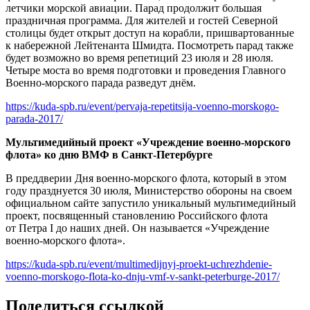
летчики морской авиации. Парад продолжит большая
праздничная программа. Для жителей и гостей Северной
столицы будет открыт доступ на корабли, пришвартованные
к набережной Лейтенанта Шмидта. Посмотреть парад также
будет возможно во время репетиций 23 июля и 28 июля.
Четыре моста во время подготовки и проведения Главного
Военно-морского парада разведут днём.
https://kuda-spb.ru/event/pervaja-repetitsija-voenno-morskogo-
parada-2017/
Мультимедийный проект «Учреждение военно-морского
флота» ко дню ВМФ в Санкт-Петербурге
В преддверии Дня военно-морского флота, который в этом
году празднуется 30 июля, Министерство обороны на своем
официальном сайте запустило уникальный мультимедийный
проект, посвященный становлению Российского флота
от Петра I до наших дней. Он называется «Учреждение
военно-морского флота».
https://kuda-spb.ru/event/multimedijnyj-proekt-uchrezhdenie-
voenno-morskogo-flota-ko-dnju-vmf-v-sankt-peterburge-2017/
Поделиться ссылкой