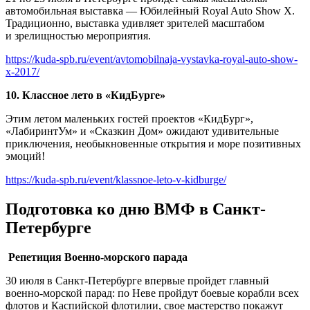
автомобильная выставка — Юбилейный Royal Auto Show X.
Традиционно, выставка удивляет зрителей масштабом
и зрелищностью мероприятия.
https://kuda-spb.ru/event/avtomobilnaja-vystavka-royal-auto-show-
x-2017/
10. Классное лето в «КидБурге»
Этим летом маленьких гостей проектов «КидБург»,
«ЛабиринтУм» и «Сказкин Дом» ожидают удивительные
приключения, необыкновенные открытия и море позитивных
эмоций!
https://kuda-spb.ru/event/klassnoe-leto-v-kidburge/
Подготовка ко дню ВМФ в Санкт-
Петербурге
Репетиция Военно-морского парада
30 июля в Санкт-Петербурге впервые пройдет главный
военно-морской парад: по Неве пройдут боевые корабли всех
флотов и Каспийской флотилии, свое мастерство покажут