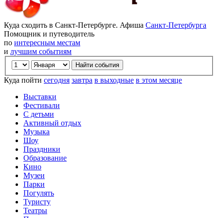
Куда сходить в Санкт-Петербурге. Афиша
Санкт-Петербурга
Помощник и путеводитель
по
интересным местам
и
лучшим событиям
Куда пойти
сегодня
завтра
в выходные
в этом месяце
Выставки
Фестивали
С детьми
Активный отдых
Музыка
Шоу
Праздники
Образование
Кино
Музеи
Парки
Погулять
Туристу
Театры