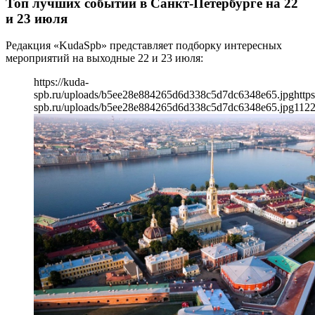
Топ лучших событий в Санкт-Петербурге на 22
и 23 июля
Редакция «KudaSpb» представляет подборку интересных
мероприятий на выходные 22 и 23 июля:
https://kuda-
spb.ru/uploads/b5ee28e884265d6d338c5d7dc6348e65.jpg
https
spb.ru/uploads/b5ee28e884265d6d338c5d7dc6348e65.jpg
112