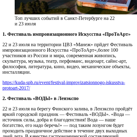
Топ лучших событий в Санкт-Петербурге на 22
и 23 июля
1. Фестиваль импровизационного Искусства «ПроТоАрт»
22 и 23 июля на территории ЦВЗ «Манеж» прйдет Фестиваль
импровизационного Искусства «ПроТоАрт«,более 100
участников из России и мира, современная живопись,
скульптура, музыка, театр, перфоманс, видеоарт, сайнс-арт,
философия, литература, кино, видео, механические объекты,
инсталляции.
https://kuda-spb.ru/event/festival-improvizatsionnogo-iskusstva-
protoart-2017/
2. Фестиваль «ВОДЫ» в Ленэкспо
22 и 23 июля на берегу Финского залива, в Ленэкспо пройдёт
яркий городской праздник — Фестиваль «ВОДЫ». «Вода —
источник силы, добра и благоденствия! Вода — наше
богатство, его надо беречь!» — под таким лозунгом будет
проходить праздничное действие в течение двух выходных
дней лета. В качестве гастрономической составляющей,