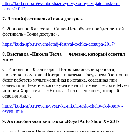
https://kuda-spb.ru/event/dzhazovye-vyxodnye-v-gatchinskom-
parke-2017/
7. Летний фестиваль «Точка доступа»
С 20 июля по 6 августа в Санкт-Петербурге пройдет летний
фестиваль «Точка доступа».
https://kuda-spb.ru/event/letnij-festival-tochka-dostupa-2017/
8. Выставка «Никола Тесла — человек, который осветил
мир»
С 14 июля по 10 сентября в Петропавловской крепости,
в выставочном зале «Потерна и каземат Государева бастиона»
будет работать мультимедийная выставка, созданная при
содействии Технического музея имени Николы Теслы и Музея
истории Хорватии — «Никола Тесла — человек, который
осветил мир».
https://kuda-spb.ru/event/vystavka-nikola-tesla-chelovek-kotoryj-
osvetil-mir/
9. Автомобильная выставка «Royal Auto Show X» 2017
21 по 23 июля в Петербурге пройдет самая масштабная