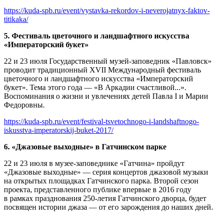
https://kuda-spb.ru/event/vystavka-rekordov-i-neverojatnyx-faktov-
titikaka/
5. Фестиваль цветочного и ландшафтного искусства
«Императорский букет»
22 и 23 июля Государственный музей-заповедник «Павловск»
проводит традиционный XVII Международный фестиваль
цветочного и ландшафтного искусства «Императорский
букет». Тема этого года — «В Аркадии счастливой...».
Воспоминания о жизни и увлечениях детей Павла I и Марии
Федоровны.
https://kuda-spb.ru/event/festival-tsvetochnogo-i-landshaftnogo-
iskusstva-imperatorskij-buket-2017/
6. «Джазовые выходные» в Гатчинском парке
22 и 23 июля в музее-заповеднике «Гатчина» пройдут
«Джазовые выходные» — серия концертов джазовой музыки
на открытых площадках Гатчинского парка. Второй сезон
проекта, представленного публике впервые в 2016 году
в рамках празднования 250-летия Гатчинского дворца, будет
посвящен истории джаза — от его зарождения до наших дней.