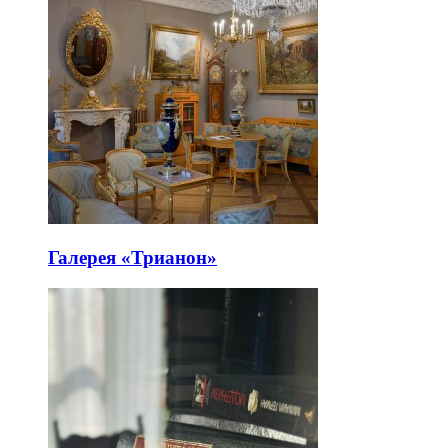
Галерея «Трианон»