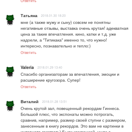
Ответить
Татьяна
2018.01.30 18:20
мне (а также мужу и сыну) совсем не понятны 
негативные отзывы, выставка очень крутая! адекватная 
цена за такие впечатления. кино, катки и т.д. уже 
надоели, а "Титикака" именно то, что нужно! 
интересно, познавательно и тепло:)
Ответить
Valeria
2018.01.29 13:40
Спасибо организаторам за впечатления, эмоции и 
расширение кругозора. Супер!
Ответить
Виталий
2018.01.28 13:51
Очень крутой зал, повещенный рекордам Гиннеса. 
Большой плюс, что экспонаты можно потрогать, 
сравнив, например, размер своей ступни с размером, 
занесенным в книгу рекордов. Это вам не картинки в 
интернете смотреть) Были компанией, ушли с 