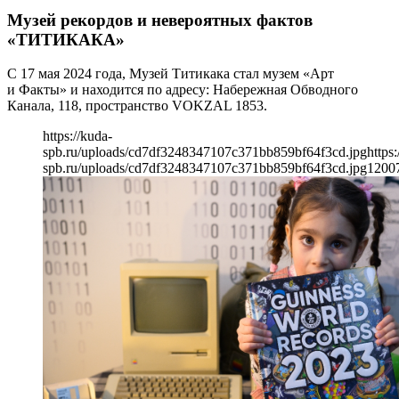
Музей рекордов и невероятных фактов
«ТИТИКАКА»
С 17 мая 2024 года, Музей Титикака стал музем «Арт
и Факты» и находится по адресу: Набережная Обводного
Канала, 118, пространство VOKZAL 1853.
https://kuda-
spb.ru/uploads/cd7df3248347107c371bb859bf64f3cd.jpg
https:
spb.ru/uploads/cd7df3248347107c371bb859bf64f3cd.jpg
1200