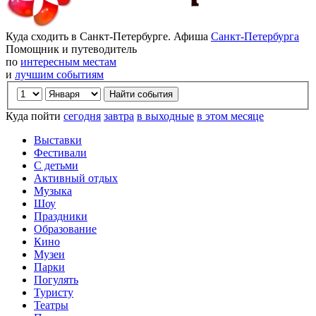
Куда сходить в Санкт-Петербурге. Афиша
Санкт-Петербурга
Помощник и путеводитель
по
интересным местам
и
лучшим событиям
Куда пойти
сегодня
завтра
в выходные
в этом месяце
Выставки
Фестивали
С детьми
Активный отдых
Музыка
Шоу
Праздники
Образование
Кино
Музеи
Парки
Погулять
Туристу
Театры