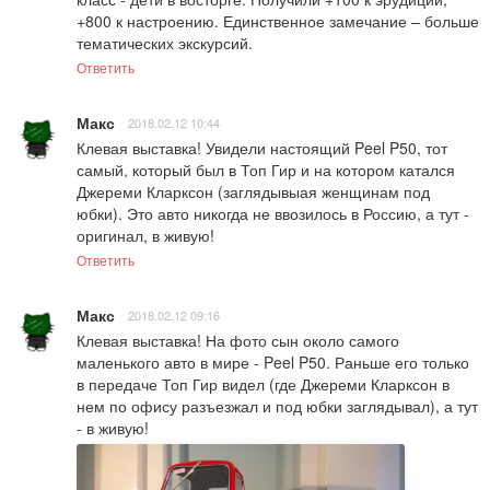
+800 к настроению. Единственное замечание – больше 
тематических экскурсий.
Ответить
Макс
2018.02.12 10:44
Клевая выставка! Увидели настоящий Peel P50, тот 
самый, который был в Топ Гир и на котором катался 
Джереми Кларксон (заглядывыая женщинам под 
юбки). Это авто никогда не ввозилось в Россию, а тут - 
оригинал, в живую!
Ответить
Макс
2018.02.12 09:16
Клевая выставка! На фото сын около самого 
маленького авто в мире - Peel P50. Раньше его только 
в передаче Топ Гир видел (где Джереми Кларксон в 
нем по офису разъезжал и под юбки заглядывал), а тут 
- в живую!