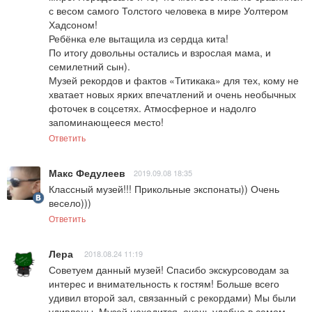
с весом самого Толстого человека в мире Уолтером 
Хадсоном! 

Ребёнка еле вытащила из сердца кита! 

По итогу довольны остались и взрослая мама, и 
семилетний сын). 

Музей рекордов и фактов «Титикака» для тех, кому не 
хватает новых ярких впечатлений и очень необычных 
фоточек в соцсетях. Атмосферное и надолго 
запоминающееся место!
Ответить
Макс Федулеев
2019.09.08 18:35
Классный музей!!! Прикольные экспонаты)) Очень 
весело)))
Ответить
Лера
2018.08.24 11:19
Советуем данный музей! Спасибо экскурсоводам за 
интерес и внимательность к гостям! Больше всего 
удивил второй зал, связанный с рекордами) Мы были 
удивлены. Музей находится  очень удобно в самом 