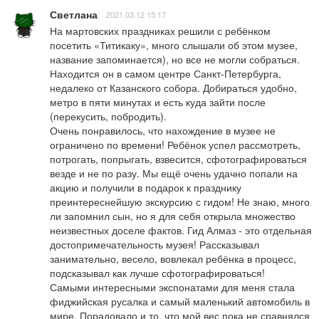
Светлана
2021.03.12 15:17
На мартовских праздниках решили с ребёнком 
посетить «Титикаку», много слышали об этом музее, 
название запоминается), но все не могли собраться. 
Находится он в самом центре Санкт-Петербурга, 
недалеко от Казанского собора. Добираться удобно, 
метро в пяти минутах и есть куда зайти после 
(перекусить, побродить). 

Очень понравилось, что нахождение в музее не 
ограничено по времени! Ребёнок успел рассмотреть, 
потрогать, попрыгать, взвесится, сфотографироваться 
везде и не по разу. Мы ещё очень удачно попали на 
акцию и получили в подарок к празднику 
преинтереснейшую экскурсию с гидом! Не знаю, много 
ли запомнил сын, но я для себя открыла множество 
неизвестных доселе фактов. Гид Алмаз - это отдельная 
достопримечательность музея! Рассказывал 
занимательно, весело, вовлекал ребёнка в процесс, 
подсказывал как лучше сфотографироваться! 

Самыми интересными экспонатами для меня стала 
фиджийская русалка и самый маленький автомобиль в 
мире. Порадовало и то, что мой вес пока не сравнялся 