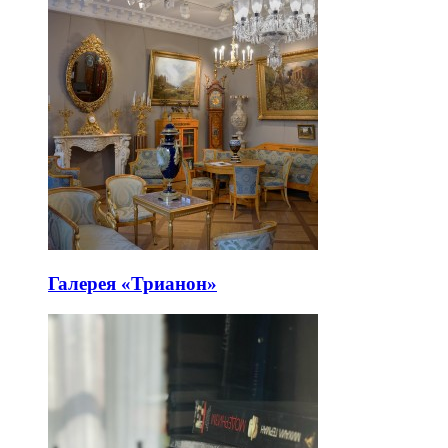
Галерея «Трианон»