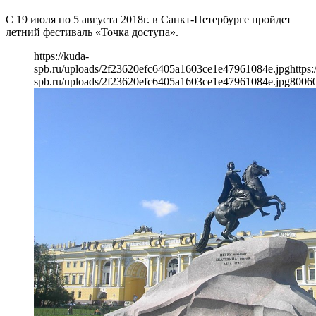
С 19 июля по 5 августа 2018г. в Санкт-Петербурге пройдет
летний фестиваль «Точка доступа».
https://kuda-
spb.ru/uploads/2f23620efc6405a1603ce1e47961084e.jpg
https:
spb.ru/uploads/2f23620efc6405a1603ce1e47961084e.jpg
800
6