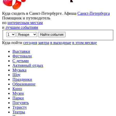
Куда сходить в Санкт-Петербурге. Афиша
Санкт-Петербурга
Помощник и путеводитель
по
интересным местам
и
лучшим событиям
Куда пойти
сегодня
завтра
в выходные
в этом месяце
Выставки
Фестивали
С детьми
Активный отдых
Музыка
Шоу
Праздники
Образование
Кино
Музеи
Парки
Погулять
Туристу
Театры