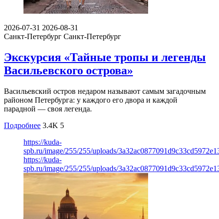
2026-07-31
2026-08-31
Санкт-Петербург
Санкт-Петербург
Экскурсия «Тайные тропы и легенды
Васильевского острова»
Васильевский остров недаром называют самым загадочным
районом Петербурга: у каждого его двора и каждой
парадной — своя легенда.
Подробнее
3.4K
5
https://kuda-
spb.ru/image/255/255/uploads/3a32ac0877091d9c33cd5972e1
https://kuda-
spb.ru/image/255/255/uploads/3a32ac0877091d9c33cd5972e1