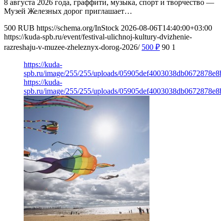
8 августа 2026 года, граффити, музыка, спорт и творчество —
Музей Железных дорог приглашает…
500
RUB
https://schema.org/InStock
2026-08-06T14:40:00+03:00
https://kuda-spb.ru/event/festival-ulichnoj-kultury-dvizhenie-
razreshaju-v-muzee-zheleznyx-dorog-2026/
500
₽
90
1
https://kuda-
spb.ru/image/255/255/uploads/05905def4003038db0672878e8
https://kuda-
spb.ru/image/255/255/uploads/05905def4003038db0672878e8