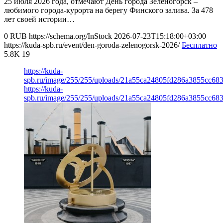
25 июля 2026 года, отмечают День города Зеленогорск –
любимого города-курорта на берегу Финского залива. За 478
лет своей истории…
0
RUB
https://schema.org/InStock
2026-07-23T15:18:00+03:00
https://kuda-spb.ru/event/den-goroda-zelenogorsk-2026/
Бесплатно
5.8K
19
https://kuda-
spb.ru/image/255/255/uploads/21a55ca24805fd286a3855cc683
https://kuda-
spb.ru/image/255/255/uploads/21a55ca24805fd286a3855cc683