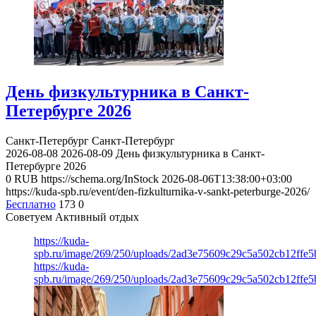
День физкультурника в Санкт-
Петербурге 2026
Санкт-Петербург
Санкт-Петербург
2026-08-08
2026-08-09
День физкультурника в Санкт-
Петербурге 2026
0
RUB
https://schema.org/InStock
2026-08-06T13:38:00+03:00
https://kuda-spb.ru/event/den-fizkulturnika-v-sankt-peterburge-2026/
Бесплатно
173
0
Советуем Активный отдых
https://kuda-
spb.ru/image/269/250/uploads/2ad3e75609c29c5a502cb12ffe5
https://kuda-
spb.ru/image/269/250/uploads/2ad3e75609c29c5a502cb12ffe5