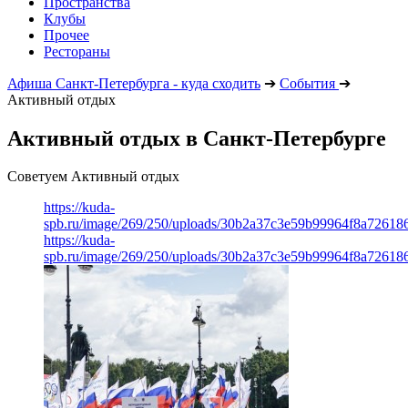
Пространства
Клубы
Прочее
Рестораны
Афиша Санкт-Петербурга - куда сходить
➔
События
➔
Активный отдых
Активный отдых в Санкт-Петербурге
Советуем Активный отдых
https://kuda-
spb.ru/image/269/250/uploads/30b2a37c3e59b99964f8a726186
https://kuda-
spb.ru/image/269/250/uploads/30b2a37c3e59b99964f8a726186