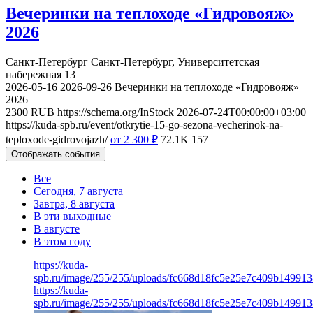
Вечеринки на теплоходе «Гидровояж»
2026
Санкт-Петербург
Санкт-Петербург, Университетская
набережная 13
2026-05-16
2026-09-26
Вечеринки на теплоходе «Гидровояж»
2026
2300
RUB
https://schema.org/InStock
2026-07-24T00:00:00+03:00
https://kuda-spb.ru/event/otkrytie-15-go-sezona-vecherinok-na-
teploxode-gidrovojazh/
от 2 300
₽
72.1K
157
Отображать события
Все
Сегодня, 7 августа
Завтра, 8 августа
В эти выходные
В августе
В этом году
https://kuda-
spb.ru/image/255/255/uploads/fc668d18fc5e25e7c409b14991
https://kuda-
spb.ru/image/255/255/uploads/fc668d18fc5e25e7c409b14991