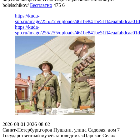
bolelschikov/
Бесплатно
475
6
https://kuda-
spb.ru/image/255/255/uploads/461be841be51ff4eaafabdcaa01
https://kuda-
spb.ru/image/255/255/uploads/461be841be51ff4eaafabdcaa01
2026-08-01
2026-08-02
Санкт-Петербург,город Пушкин, улица Садовая, дом 7
Государственный музей-заповедник «Царское Село»