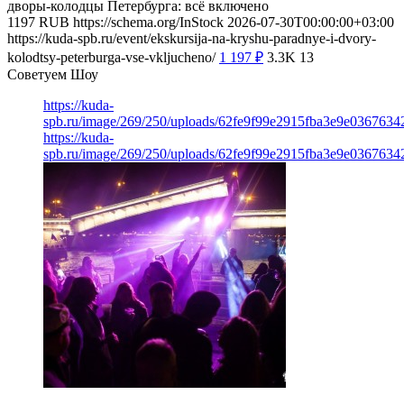
дворы-колодцы Петербурга: всё включено
1197
RUB
https://schema.org/InStock
2026-07-30T00:00:00+03:00
https://kuda-spb.ru/event/ekskursija-na-kryshu-paradnye-i-dvory-
kolodtsy-peterburga-vse-vkljucheno/
1 197
₽
3.3K
13
Советуем Шоу
https://kuda-
spb.ru/image/269/250/uploads/62fe9f99e2915fba3e9e03676342
https://kuda-
spb.ru/image/269/250/uploads/62fe9f99e2915fba3e9e03676342