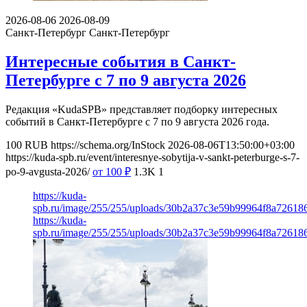
2026-08-06
2026-08-09
Санкт-Петербург
Санкт-Петербург
Интересные события в Санкт-
Петербурге с 7 по 9 августа 2026
Редакция «KudaSPB» представляет подборку интересных
событий в Санкт-Петербурге с 7 по 9 августа 2026 года.
100
RUB
https://schema.org/InStock
2026-08-06T13:50:00+03:00
https://kuda-spb.ru/event/interesnye-sobytija-v-sankt-peterburge-s-7-
po-9-avgusta-2026/
от 100
₽
1.3K
1
https://kuda-
spb.ru/image/255/255/uploads/30b2a37c3e59b99964f8a726186
https://kuda-
spb.ru/image/255/255/uploads/30b2a37c3e59b99964f8a726186