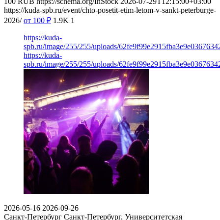
100
RUB
https://schema.org/InStock
2026-07-29T12:15:00+03:00
https://kuda-spb.ru/event/chto-posetit-etim-letom-v-sankt-peterburge-
2026/
от 100
₽
1.9K
1
https://kuda-
spb.ru/image/255/255/uploads/62fe9f99e2915fba3e9e03676342
https://kuda-
spb.ru/image/255/255/uploads/62fe9f99e2915fba3e9e03676342
2026-05-16
2026-09-26
Санкт-Петербург
Санкт-Петербург, Университетская