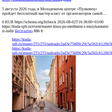
5 августа 2026 года, в Молодежном центре «Пулковец»
пройдет бесплатный мастер-класс от организаторов самой…
0
RUB
https://schema.org/InStock
2026-08-02T16:38:00+03:00
https://kuda-spb.ru/event/master-klass-po-meditatsii-s-muzykantami-
iz-indii/
Бесплатно
886
8
https://kuda-
spb.ru/image/255/255/uploads/2ad3e75609c29c5a502cb12ffe5
https://kuda-
spb.ru/image/255/255/uploads/2ad3e75609c29c5a502cb12ffe5