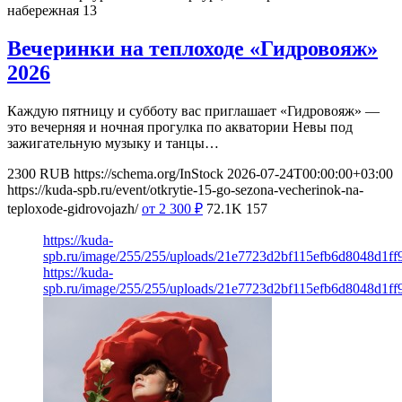
набережная 13
Вечеринки на теплоходе «Гидровояж»
2026
Каждую пятницу и субботу вас приглашает «Гидровояж» —
это вечерняя и ночная прогулка по акватории Невы под
зажигательную музыку и танцы…
2300
RUB
https://schema.org/InStock
2026-07-24T00:00:00+03:00
https://kuda-spb.ru/event/otkrytie-15-go-sezona-vecherinok-na-
teploxode-gidrovojazh/
от 2 300
₽
72.1K
157
https://kuda-
spb.ru/image/255/255/uploads/21e7723d2bf115efb6d8048d1ff
https://kuda-
spb.ru/image/255/255/uploads/21e7723d2bf115efb6d8048d1ff