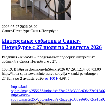
2026-07-27
2026-08-02
Санкт-Петербург
Санкт-Петербург
Интересные события в Санкт-
Петербурге с 27 июля по 2 августа 2026
Редакция «KudaSPB» представляет подборку интересных
событий в Санкт-Петербурге с 27…
100
RUB
https://schema.org/InStock
2026-07-29T12:37:00+03:00
https://kuda-spb.ru/event/interesnye-sobytija-v-sankt-peterburge-s-
27-ijulja-po-2-avgusta-2026/
от 100
₽
4.9K
5
https://kuda-
spb.ru/image/255/255/uploads/a72ad262c3339e696c72c913a0
https://kuda-
spb.ru/image/255/255/uploads/a72ad262c3339e696c72c913a0