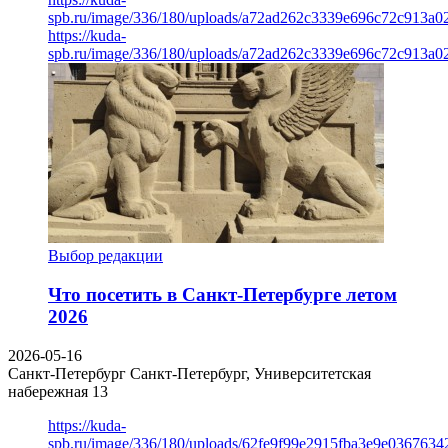
spb.ru/image/336/180/uploads/a72ad262c3339e696c72c913a0
https://kuda-
spb.ru/image/336/180/uploads/a72ad262c3339e696c72c913a0
Выбор редакции
Что посетить в Санкт-Петербурге летом
2026
2026-05-16
Санкт-Петербург
Санкт-Петербург, Университетская
набережная 13
https://kuda-
spb.ru/image/336/180/uploads/62fe9f99e2915fba3e9e03676342