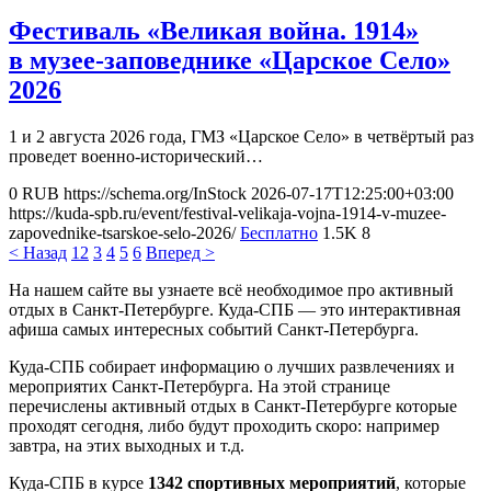
Фестиваль «Великая война. 1914»
в музее-заповеднике «Царское Село»
2026
1 и 2 августа 2026 года, ГМЗ «Царское Село» в четвёртый раз
проведет военно-исторический…
0
RUB
https://schema.org/InStock
2026-07-17T12:25:00+03:00
https://kuda-spb.ru/event/festival-velikaja-vojna-1914-v-muzee-
zapovednike-tsarskoe-selo-2026/
Бесплатно
1.5K
8
< Назад
1
2
3
4
5
6
Вперед >
На нашем сайте вы узнаете всё необходимое про активный
отдых в Санкт-Петербурге. Куда-СПБ — это интерактивная
афиша самых интересных событий Санкт-Петербурга.
Куда-СПБ собирает информацию о лучших развлечениях и
мероприятих Санкт-Петербурга. На этой странице
перечислены активный отдых в Санкт-Петербурге которые
проходят сегодня, либо будут проходить скоро: например
завтра, на этих выходных и т.д.
Куда-СПБ в курсе
1342 спортивных мероприятий
, которые