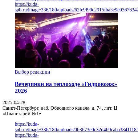
https://kuda-
spb.ru/image/336/180/uploads/62fe9f99e2915fba3e9e03676342
Выбор редакции
Вечеринки на теплоходе «Гидровояж»
2026
2025-04-28
Санкт-Петербург, наб. Обводного канала, д. 74, лит. Ц
«Планетарий №1»
https://kuda-
spb.ru/image/336/180/uploads/0b3673e0c32d4b9caba3841118
https://kuda-