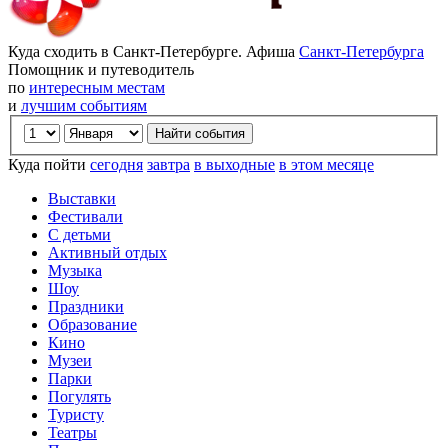
Куда сходить в Санкт-Петербурге. Афиша
Санкт-Петербурга
Помощник и путеводитель
по
интересным местам
и
лучшим событиям
Куда пойти
сегодня
завтра
в выходные
в этом месяце
Выставки
Фестивали
С детьми
Активный отдых
Музыка
Шоу
Праздники
Образование
Кино
Музеи
Парки
Погулять
Туристу
Театры