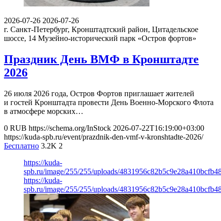
2026-07-26
2026-07-26
г. Санкт-Петербург, Кронштадтский район, Цитадельское
шоссе, 14
Музейно-исторический парк «Остров фортов»
Праздник День ВМФ в Кронштадте
2026
26 июля 2026 года, Остров Фортов приглашает жителей
и гостей Кронштадта провести День Военно-Морского Флота
в атмосфере морских…
0
RUB
https://schema.org/InStock
2026-07-22T16:19:00+03:00
https://kuda-spb.ru/event/prazdnik-den-vmf-v-kronshtadte-2026/
Бесплатно
3.2K
2
https://kuda-
spb.ru/image/255/255/uploads/4831956c82b5c9e28a410bcfb4
https://kuda-
spb.ru/image/255/255/uploads/4831956c82b5c9e28a410bcfb4