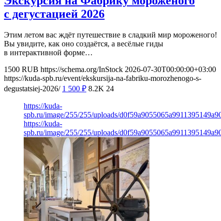
Экскурсия на Фабрику мороженого
с дегустацией 2026
Этим летом вас ждёт путешествие в сладкий мир мороженого!
Вы увидите, как оно создаётся, а весёлые гиды
в интерактивной форме…
1500
RUB
https://schema.org/InStock
2026-07-30T00:00:00+03:00
https://kuda-spb.ru/event/ekskursija-na-fabriku-morozhenogo-s-
degustatsiej-2026/
1 500
₽
8.2K
24
https://kuda-
spb.ru/image/255/255/uploads/d0f59a9055065a9911395149a9
https://kuda-
spb.ru/image/255/255/uploads/d0f59a9055065a9911395149a9