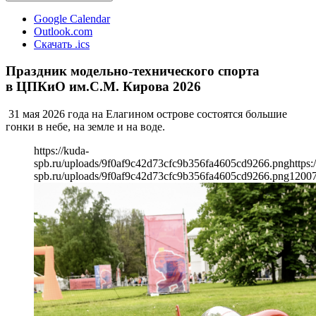
Google Calendar
Outlook.com
Скачать .ics
Праздник модельно-технического спорта
в ЦПКиО им.С.М. Кирова 2026
31 мая 2026 года на Елагином острове состоятся большие
гонки в небе, на земле и на воде.
https://kuda-
spb.ru/uploads/9f0af9c42d73cfc9b356fa4605cd9266.png
https:
spb.ru/uploads/9f0af9c42d73cfc9b356fa4605cd9266.png
1200