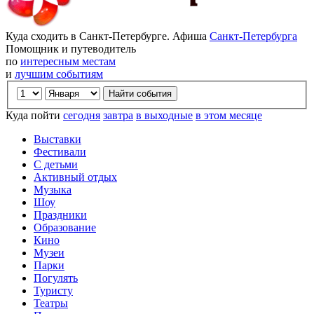
Куда сходить в Санкт-Петербурге. Афиша
Санкт-Петербурга
Помощник и путеводитель
по
интересным местам
и
лучшим событиям
Куда пойти
сегодня
завтра
в выходные
в этом месяце
Выставки
Фестивали
С детьми
Активный отдых
Музыка
Шоу
Праздники
Образование
Кино
Музеи
Парки
Погулять
Туристу
Театры