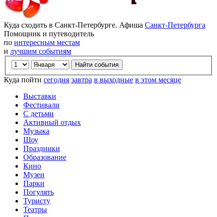
Куда сходить в Санкт-Петербурге. Афиша
Санкт-Петербурга
Помощник и путеводитель
по
интересным местам
и
лучшим событиям
Куда пойти
сегодня
завтра
в выходные
в этом месяце
Выставки
Фестивали
С детьми
Активный отдых
Музыка
Шоу
Праздники
Образование
Кино
Музеи
Парки
Погулять
Туристу
Театры