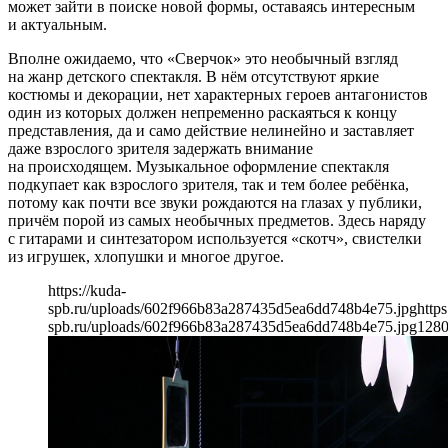
может зайти в поиске новой формы, оставаясь интересным
и актуальным.
Вполне ожидаемо, что «Сверчок» это необычный взгляд
на жанр детского спектакля. В нём отсутствуют яркие
костюмы и декорации, нет характерных героев антагонистов
один из которых должен непременно раскаяться к концу
представления, да и само действие нелинейно и заставляет
даже взрослого зрителя задержать внимание
на происходящем. Музыкальное оформление спектакля
подкупает как взрослого зрителя, так и тем более ребёнка,
потому как почти все звуки рождаются на глазах у публики,
причём порой из самых необычных предметов. Здесь наряду
с гитарами и синтезатором используется «скотч», свистелки
из игрушек, хлопушки и многое другое.
https://kuda-
spb.ru/uploads/602f966b83a287435d5ea6dd748b4e75.jpg
https
spb.ru/uploads/602f966b83a287435d5ea6dd748b4e75.jpg
128