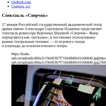
Outlook.com
Скачать .ics
Спектакль «Сверчок»
17 января Российский государственный академический театр
драмы имени Александра Сергеевича Пушкина представляет
спектакль режиссера Вероники Шаховой «Сверчок». Жанр
определяется как «несказка», в постановке использованы
разные театральные техники — от игрового театра
и клоунады до психологического театра.
https://kuda-
spb.ru/uploads/466a3c19e60367f71b64849c61e66840.jpg
https
spb.ru/uploads/466a3c19e60367f71b64849c61e66840.jpg
2560