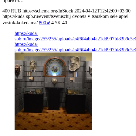
проекта…
400
RUB
https://schema.org/InStock
2024-04-12T12:42:00+03:00
https://kuda-spb.ru/event/tsvetuschij-dvorets-v-tsarskom-sele-aprel-
vostok-kokedama/
800
₽
4.5K
40
https://kuda-
spb.ru/image/255/255/uploads/c4f6f4abb4a21dd997fd83b9c5e
https://kuda-
spb.ru/image/255/255/uploads/c4f6f4abb4a21dd997fd83b9c5e