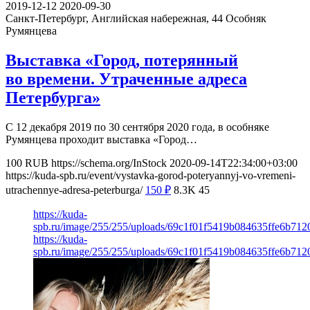
2019-12-12
2020-09-30
Санкт-Петербург, Английская набережная, 44
Особняк
Румянцева
Выставка «Город, потерянный
во времени. Утраченные адреса
Петербурга»
С 12 декабря 2019 по 30 сентября 2020 года, в особняке
Румянцева проходит выставка «Город…
100
RUB
https://schema.org/InStock
2020-09-14T22:34:00+03:00
https://kuda-spb.ru/event/vystavka-gorod-poteryannyj-vo-vremeni-
utrachennye-adresa-peterburga/
150
₽
8.3K
45
https://kuda-
spb.ru/image/255/255/uploads/69c1f01f5419b084635ffe6b7120
https://kuda-
spb.ru/image/255/255/uploads/69c1f01f5419b084635ffe6b7120