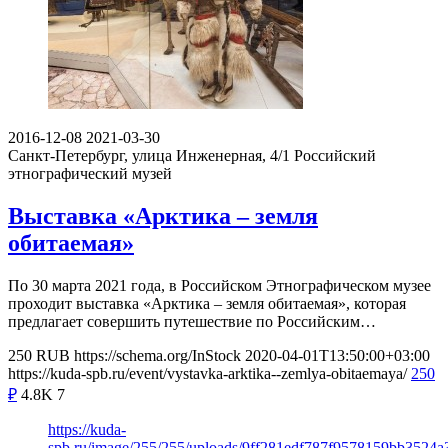
2016-12-08
2021-03-30
Санкт-Петербург, улица Инженерная, 4/1
Российский
этнографический музей
Выставка «Арктика – земля
обитаемая»
По 30 марта 2021 года, в Российском Этнографическом музее
проходит выставка «Арктика – земля обитаемая», которая
предлагает совершить путешествие по Российским…
250
RUB
https://schema.org/InStock
2020-04-01T13:50:00+03:00
https://kuda-spb.ru/event/vystavka-arktika--zemlya-obitaemaya/
250
₽
4.8K
7
https://kuda-
spb.ru/image/255/255/uploads/9ff281edf787f9578159bb3524a