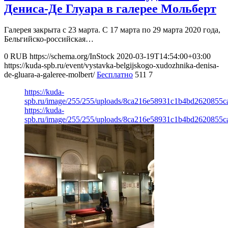
Дениса-Де Глуара в галерее Мольберт
Галерея закрыта с 23 марта. С 17 марта по 29 марта 2020 года,
Бельгийско-российская…
0
RUB
https://schema.org/InStock
2020-03-19T14:54:00+03:00
https://kuda-spb.ru/event/vystavka-belgijskogo-xudozhnika-denisa-
de-gluara-a-galeree-molbert/
Бесплатно
511
7
https://kuda-
spb.ru/image/255/255/uploads/8ca216e58931c1b4bd2620855ca
https://kuda-
spb.ru/image/255/255/uploads/8ca216e58931c1b4bd2620855ca