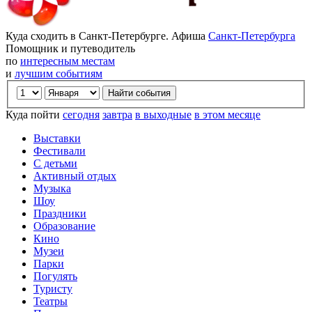
Куда сходить в Санкт-Петербурге. Афиша
Санкт-Петербурга
Помощник и путеводитель
по
интересным местам
и
лучшим событиям
Куда пойти
сегодня
завтра
в выходные
в этом месяце
Выставки
Фестивали
С детьми
Активный отдых
Музыка
Шоу
Праздники
Образование
Кино
Музеи
Парки
Погулять
Туристу
Театры