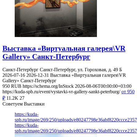
Выставка «Виртуальная галерея\VR
Gallery» Санкт-Петербург
Санкт-Петербург
Санкт-Петербург, ул. Гороховая, д. 49 Б
2026-07-16
2026-12-31
Выставка «Виртуальная галерея\VR
Gallery» Санкт-Петербург
950
RUB
https://schema.org/InStock
2026-08-06T00:00:00+03:00
https://kuda-spb.ru/event/vystavki-vr-gallery-sankt-peterburg/
от 950
₽
11.2K
27
Советуем Выставки
https://kuda-
spb.ru/image/269/250/uploads/e80247798e36abf8220ccce235
https://kuda-
spb.ru/image/269/250/uploads/e80247798e36abf8220ccce235