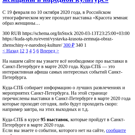
С 19 февраля по 10 октября 2020 года, в Российском
этнографическом музее проходит выставка «Красота земная:
образ женщины…
300
RUB
https://schema.org/InStock
2020-03-13T23:25:00+03:00
https://kuda-spb.ru/event/vystavka-krasota-zemnaja-obraz-
zhenschiny-v-narodnoj-kulture/
300
₽
340
1
< Назад
1
2
3
4
5
6
Вперед >
На нашем сайте вы узнаете всё необходимое про выставки в
Санкт-Петербурге в марте 2020 года. Куда-СПБ — это
интерактивная афиша самых интересных событий Санкт-
Петербурга.
Куда-СПБ собирает информацию о лучших развлечениях и
мероприятих Санкт-Петербурга. На этой странице
перечислены выставки в Санкт-Петербурге в марте 2020 года
которые проходят сегодня, либо будут проходить скоро:
например завтра, на этих выходных и т.д.
Куда-СПБ в курсе
95 выставок
, которые пройдут в Санкт-
Петербурге в марте 2020 года.
Если вы знаете о событии, которого нет на сайте,
сообщите