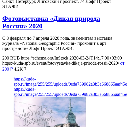
Санкт-Петербург, Лиговский проспект, 74
Лофт Проект
ЭТАЖИ
Фотовыставка «Дикая природа
России» 2020
С 8 февраля по 7 апреля 2020 года, знаменитая выставка
журнала «National Geographic Россия» проходит в арт-
пространстве Лофт Проект ЭТАЖИ.
200
RUB
https://schema.org/InStock
2020-03-24T14:17:00+03:00
https://kuda-spb.ru/event/fotovystavka-dikaja-priroda-rossii-2020/
от
200
₽
4.2K
7
https://kuda-
spb.ru/image/255/255/uploads/0eda739982a3b3a668865aaf45
https://kuda-
spb.ru/image/255/255/uploads/0eda739982a3b3a668865aaf45