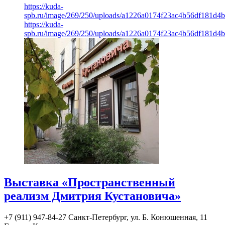
https://kuda-
spb.ru/image/269/250/uploads/a1226a0174f23ac4b56df181d4
https://kuda-
spb.ru/image/269/250/uploads/a1226a0174f23ac4b56df181d4
Выставка «Пространственный
реализм Дмитрия Кустановича»
+7 (911) 947-84-27
Санкт-Петербург, ул. Б. Конюшенная, 11