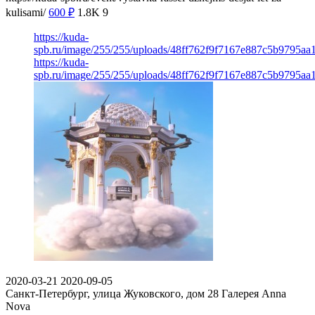
kulisami/
600
₽
1.8K
9
https://kuda-
spb.ru/image/255/255/uploads/48ff762f9f7167e887c5b9795aa
https://kuda-
spb.ru/image/255/255/uploads/48ff762f9f7167e887c5b9795aa
2020-03-21
2020-09-05
Санкт-Петербург, улица Жуковского, дом 28
Галерея Anna
Nova