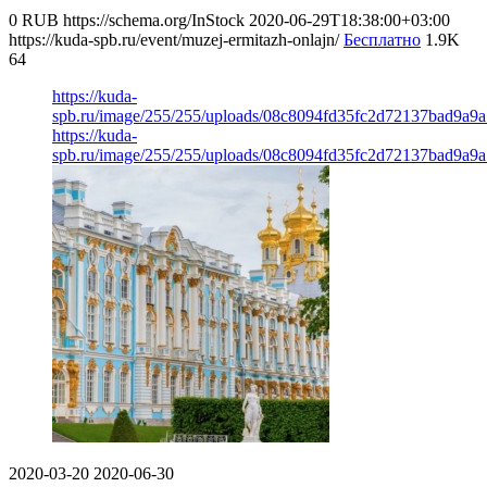
0
RUB
https://schema.org/InStock
2020-06-29T18:38:00+03:00
https://kuda-spb.ru/event/muzej-ermitazh-onlajn/
Бесплатно
1.9K
64
https://kuda-
spb.ru/image/255/255/uploads/08c8094fd35fc2d72137bad9a9
https://kuda-
spb.ru/image/255/255/uploads/08c8094fd35fc2d72137bad9a9
2020-03-20
2020-06-30