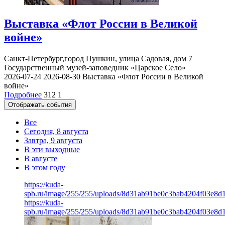
Выставка «Флот России в Великой
войне»
Санкт-Петербург,город Пушкин, улица Садовая, дом 7
Государственный музей-заповедник «Царское Село»
2026-07-24
2026-08-30
Выставка «Флот России в Великой
войне»
Подробнее
312
1
Отображать события
Все
Сегодня, 8 августа
Завтра, 9 августа
В эти выходные
В августе
В этом году
https://kuda-
spb.ru/image/255/255/uploads/8d31ab91be0c3bab4204f03e8d
https://kuda-
spb.ru/image/255/255/uploads/8d31ab91be0c3bab4204f03e8d