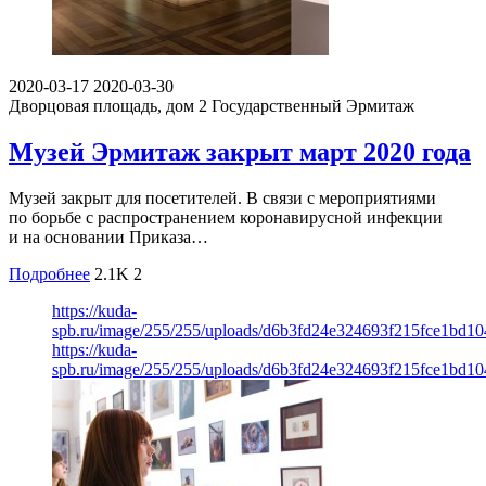
2020-03-17
2020-03-30
Дворцовая площадь, дом 2
Государственный Эрмитаж
Музей Эрмитаж закрыт март 2020 года
Музей закрыт для посетителей. В связи с мероприятиями
по борьбе с распространением коронавирусной инфекции
и на основании Приказа…
Подробнее
2.1K
2
https://kuda-
spb.ru/image/255/255/uploads/d6b3fd24e324693f215fce1bd10
https://kuda-
spb.ru/image/255/255/uploads/d6b3fd24e324693f215fce1bd10