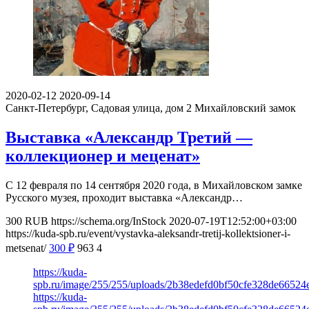
2020-02-12
2020-09-14
Санкт-Петербург, Садовая улица, дом 2
Михайловский замок
Выставка «Александр Третий —
коллекционер и меценат»
С 12 февраля по 14 сентября 2020 года, в Михайловском замке
Русского музея, проходит выставка «Александр…
300
RUB
https://schema.org/InStock
2020-07-19T12:52:00+03:00
https://kuda-spb.ru/event/vystavka-aleksandr-tretij-kollektsioner-i-
metsenat/
300
₽
963
4
https://kuda-
spb.ru/image/255/255/uploads/2b38edefd0bf50cfe328de66524
https://kuda-