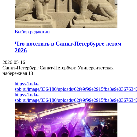
Выбор редакции
Что посетить в Санкт-Петербурге летом
2026
2026-05-16
Санкт-Петербург
Санкт-Петербург, Университетская
набережная 13
https://kuda-
spb.ru/image/336/180/uploads/62fe9f99e2915fba3e9e03676342
https://kuda-
spb.ru/image/336/180/uploads/62fe9f99e2915fba3e9e03676342