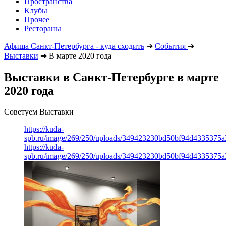
Пространства
Клубы
Прочее
Рестораны
Афиша Санкт-Петербурга - куда сходить
➔
События
➔
Выставки
➔
В марте 2020 года
Выставки в Санкт-Петербурге в марте
2020 года
Советуем Выставки
https://kuda-
spb.ru/image/269/250/uploads/349423230bd50bf94d4335375a
https://kuda-
spb.ru/image/269/250/uploads/349423230bd50bf94d4335375a