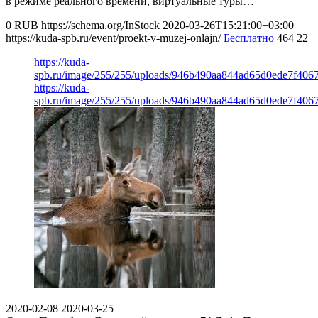
в режиме реального времени, виртуальные туры…
0
RUB
https://schema.org/InStock
2020-03-26T15:21:00+03:00
https://kuda-spb.ru/event/proekt-v-muzej-onlajn/
Бесплатно
464
22
https://kuda-
spb.ru/image/255/255/uploads/946b490aa844ad65d0ede7f406
https://kuda-
spb.ru/image/255/255/uploads/946b490aa844ad65d0ede7f406
2020-02-08
2020-03-25