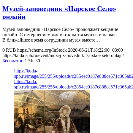
Музей-заповедник «Царское Село»
онлайн
Музей-заповедник «Царское Село» продолжает вещание
онлайн. С нетерпением ждем открытия музеев и парков.
В ближайшее время сотрудники музея вместе…
0
RUB
https://schema.org/InStock
2020-06-21T18:22:00+03:00
https://kuda-spb.ru/event/muzej-zapovednik-tsarskoe-selo-onlajn/
Бесплатно
1.5K
30
https://kuda-
spb.ru/image/255/255/uploads/c2854ec0187e888ce571c365ab2
https://kuda-
spb.ru/image/255/255/uploads/c2854ec0187e888ce571c365ab2