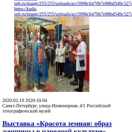
spb.ru/image/255/255/uploads/acc5998c6470b7e98bd549c527
https://kuda-
spb.ru/image/255/255/uploads/acc5998c6470b7e98bd549c527
2020-02-19
2020-10-04
Санкт-Петербург, улица Инженерная, 4/1
Российский
этнографический музей
Выставка «Красота земная: образ
женщины в народной культуре»