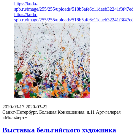
https://kuda-
spb.ru/image/255/255/uploads/518b5afe6c11daeb32241f3f47e
https://kuda-
spb.ru/image/255/255/uploads/518b5afe6c11daeb32241f3f47e
2020-03-17
2020-03-22
Санкт-Петербург, Большая Конюшенная, д.11
Арт-галерея
«Мольберт»
Выставка бельгийского художника