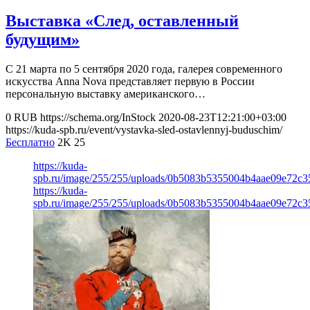
Выставка «След, оставленный
будущим»
С 21 марта по 5 сентября 2020 года, галерея современного
искусства Anna Nova представляет первую в России
персональную выставку американского…
0
RUB
https://schema.org/InStock
2020-08-23T12:21:00+03:00
https://kuda-spb.ru/event/vystavka-sled-ostavlennyj-buduschim/
Бесплатно
2K
25
https://kuda-
spb.ru/image/255/255/uploads/0b5083b5355004b4aae09e72c35
https://kuda-
spb.ru/image/255/255/uploads/0b5083b5355004b4aae09e72c35