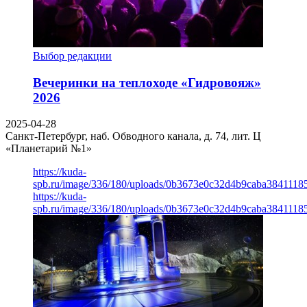
Выбор редакции
Вечеринки на теплоходе «Гидровояж»
2026
2025-04-28
Санкт-Петербург, наб. Обводного канала, д. 74, лит. Ц
«Планетарий №1»
https://kuda-
spb.ru/image/336/180/uploads/0b3673e0c32d4b9caba3841118
https://kuda-
spb.ru/image/336/180/uploads/0b3673e0c32d4b9caba3841118