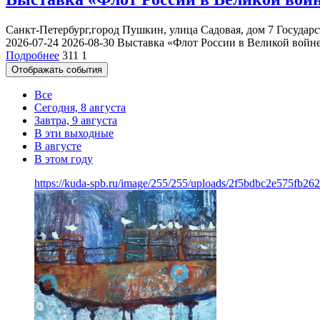
Санкт-Петербург,город Пушкин, улица Садовая, дом 7
Государ
2026-07-24
2026-08-30
Выставка «Флот России в Великой войн
Подробнее
311
1
Отображать события
Все
Сегодня, 8 августа
Завтра, 9 августа
В эти выходные
В августе
В этом году
https://kuda-spb.ru/image/255/255/uploads/2f5bdbc2e575fb2