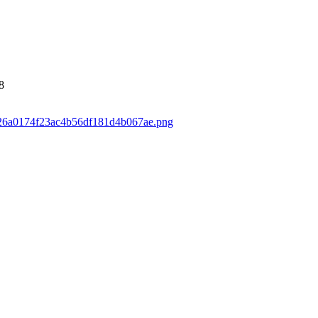
8
1226a0174f23ac4b56df181d4b067ae.png