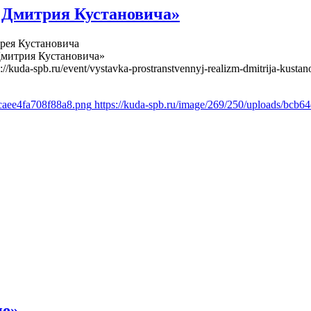
 Дмитрия Кустановича»
рея Кустановича
Дмитрия Кустановича»
s://kuda-spb.ru/event/vystavka-prostranstvennyj-realizm-dmitrija-kustan
fcaee4fa708f88a8.png
https://kuda-spb.ru/image/269/250/uploads/bcb
не»