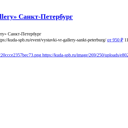
lery» Санкт-Петербург
ery» Санкт-Петербург
tps://kuda-spb.ru/event/vystavki-vr-gallery-sankt-peterburg/
от 950
₽
1
8220ccce2357bec73.png
https://kuda-spb.ru/image/269/250/uploads/e