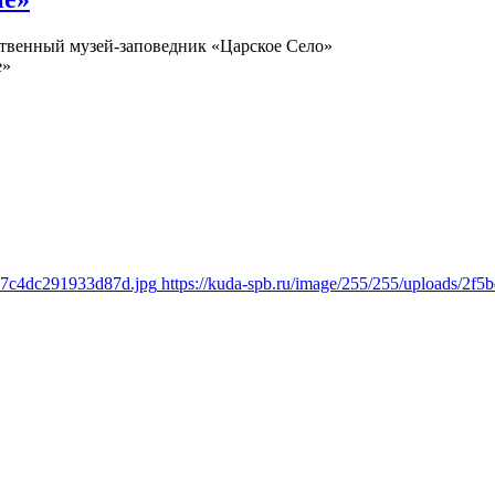
ственный музей-заповедник «Царское Село»
е»
627c4dc291933d87d.jpg
https://kuda-spb.ru/image/255/255/uploads/2