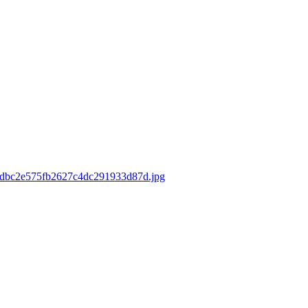
f5bdbc2e575fb2627c4dc291933d87d.jpg