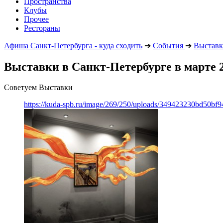
Пространства
Клубы
Прочее
Рестораны
Афиша Санкт-Петербурга - куда сходить
➔
События
➔
Выстав
Выставки в Санкт-Петербурге в марте 2
Советуем Выставки
https://kuda-spb.ru/image/269/250/uploads/349423230bd50bf