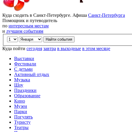
Куда сходить в Санкт-Петербурге. Афиша
Санкт-Петербурга
Помощник и путеводитель
по
интересным местам
и
лучшим событиям
Куда пойти
сегодня
завтра
в выходные
в этом месяце
Выставки
Фестивали
С детьми
Активный отдых
Музыка
Шоу
Праздники
Образование
Кино
Музеи
Парки
Погулять
Туристу
Театры