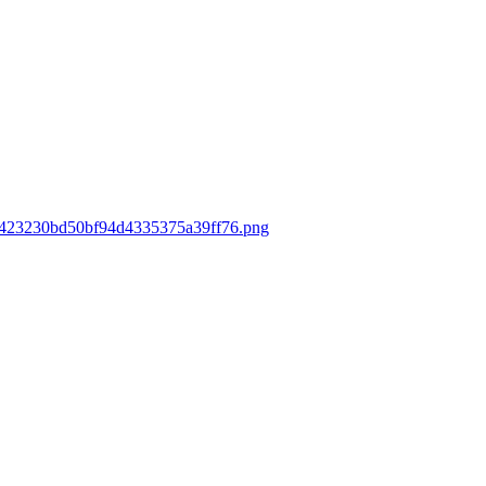
349423230bd50bf94d4335375a39ff76.png