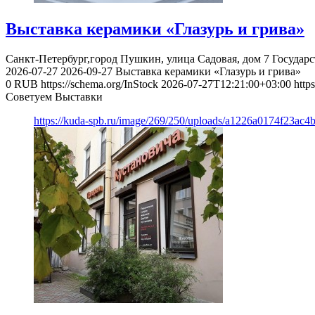
Выставка керамики «Глазурь и грива»
Санкт-Петербург,город Пушкин, улица Садовая, дом 7
Государ
2026-07-27
2026-09-27
Выставка керамики «Глазурь и грива»
0
RUB
https://schema.org/InStock
2026-07-27T12:21:00+03:00
http
Советуем Выставки
https://kuda-spb.ru/image/269/250/uploads/a1226a0174f23ac