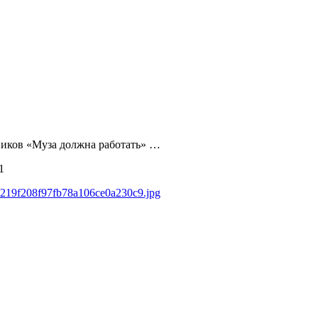
жников «Муза должна работать» …
1
89219f208f97fb78a106ce0a230c9.jpg