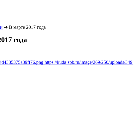
ки
➔
В марте 2017 года
017 года
94d4335375a39ff76.png
https://kuda-spb.ru/image/269/250/uploads/