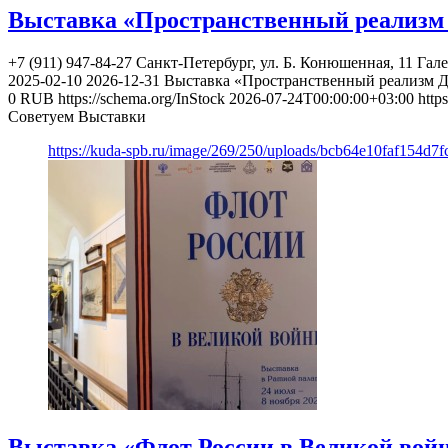
Выставка «Пространственный реализм
+7 (911) 947-84-27
Санкт-Петербург, ул. Б. Конюшенная, 11
Гале
2025-02-10
2026-12-31
Выставка «Пространственный реализм 
0
RUB
https://schema.org/InStock
2026-07-24T00:00:00+03:00
http
Советуем Выставки
https://kuda-spb.ru/image/269/250/uploads/bcb64e10faf154d7
Выставка «Флот России в Великой вой