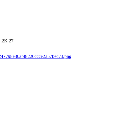
1.2K
27
80247798e36abf8220ccce2357bec73.png