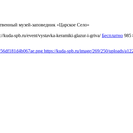
ственный музей-заповедник «Царское Село»
s://kuda-spb.ru/event/vystavka-keramiki-glazur-i-griva/
Бесплатно
985
4b56df181d4b067ae.png
https://kuda-spb.ru/image/269/250/uploads/a