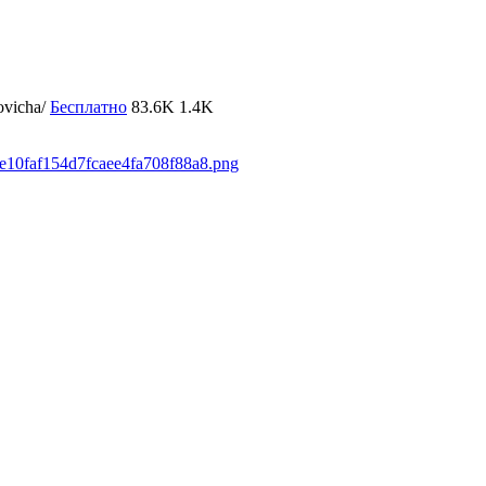
ovicha/
Бесплатно
83.6K
1.4K
64e10faf154d7fcaee4fa708f88a8.png