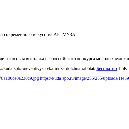
й современного искусства АРТМУЗА
ойдет итоговая выставка всероссийского конкурса молодых худо
s://kuda-spb.ru/event/vystavka-muza-dolzhna-rabotat/
Бесплатно
1.5K
b78a106ce0a230c9.jpg
https://kuda-spb.ru/image/255/255/uploads/1f4