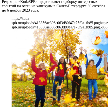
Редакция «KudaSPB» представляет подборку интересных
событий на осенние каникулы в Санкт-Петербурге 30 октября
по 6 ноября 2023 года.
https://kuda-
spb.ru/uploads/413356ae806c063d80f47e75f9a1fb85.png
https
spb.ru/uploads/413356ae806c063d80f47e75f9a1fb85.png
588
3