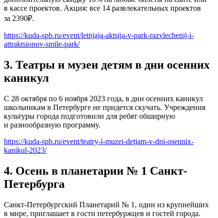
в кассе проектов. Акция: все 14 развлекательных проектов
за 2390₽.
https://kuda-spb.ru/event/letnjaja-aktsija-v-park-razvlechenij-i-
attraktsionov-smile-park/
3. Театры и музеи детям в дни осенних
каникул
С 28 октября по 6 ноября 2023 года, в дни осенних каникул
школьникам в Петербурге не придется скучать. Учреждения
культуры города подготовили для ребят обширную
и разнообразную программу.
https://kuda-spb.ru/event/teatry-i-muzei-detjam-v-dni-osennix-
kanikul-2023/
4. Осень в планетарии № 1 Санкт-
Петербурга
Санкт-Петербургский Планетарий № 1, один из крупнейших
в мире, приглашает в гости петербуржцев и гостей города.