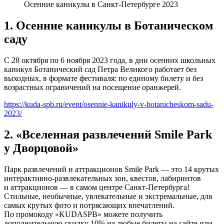
Осенние каникулы в Санкт-Петербурге 2023
1. Осенние каникулы в Ботаническом
саду
С 28 октября по 6 ноября 2023 года, в дни осенних школьных
каникул Ботанический сад Петра Великого работает без
выходных, в формате фестиваля: по единому билету и без
возрастных ограничений на посещение оранжерей.
https://kuda-spb.ru/event/osennie-kanikuly-v-botanicheskom-sadu-
2023/
2. «Вселенная развлечений Smile Park
у Дворцовой»
Парк развлечений и аттракционов Smile Park — это 14 крутых
интерактивно-развлекательных зон, квестов, лабиринтов
и аттракционов — в самом центре Санкт-Петербурга!
Стильные, необычные, увлекательные и экстремальные, для
самых крутых фото и потрясающих впечатлений.
По промокоду «KUDASPB» можете получить
дополнительную скидку 10% на любые билеты на сайте или