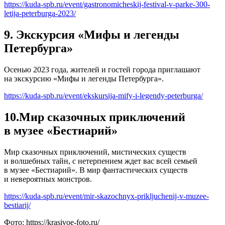
https://kuda-spb.ru/event/gastronomicheskij-festival-v-parke-300-
letija-peterburga-2023/
9. Экскурсия «Мифы и легенды
Петербурга»
Осенью 2023 года, жителей и гостей города приглашают
на экскурсию «Мифы и легенды Петербурга».
https://kuda-spb.ru/event/ekskursija-mify-i-legendy-peterburga/
10.Мир сказочных приключений
в музее «Бестиарий»
Мир сказочных приключений, мистических существ
и волшебных тайн, с нетерпением ждет вас всей семьей
в музее «Бестиарий». В мир фантастических существ
и невероятных монстров.
https://kuda-spb.ru/event/mir-skazochnyx-prikljuchenij-v-muzee-
bestiarij/
Фото: https://krasivoe-foto.ru/