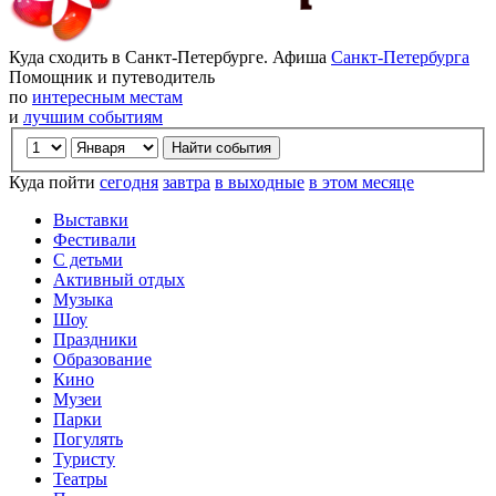
Куда сходить в Санкт-Петербурге. Афиша
Санкт-Петербурга
Помощник и путеводитель
по
интересным местам
и
лучшим событиям
Куда пойти
сегодня
завтра
в выходные
в этом месяце
Выставки
Фестивали
С детьми
Активный отдых
Музыка
Шоу
Праздники
Образование
Кино
Музеи
Парки
Погулять
Туристу
Театры