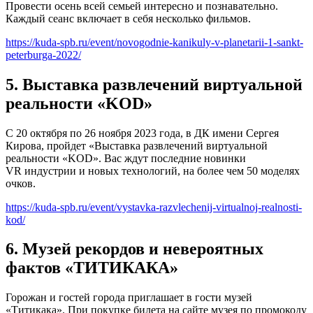
Провести осень всей семьей интересно и познавательно.
Каждый сеанс включает в себя несколько фильмов.
https://kuda-spb.ru/event/novogodnie-kanikuly-v-planetarii-1-sankt-
peterburga-2022/
5. Выставка развлечений виртуальной
реальности «KOD»
C 20 октября по 26 ноября 2023 года, в ДК имени Сергея
Кирова, пройдет «Выставка развлечений виртуальной
реальности «KOD». Вас ждут последние новинки
VR индустрии и новых технологий, на более чем 50 моделях
очков.
https://kuda-spb.ru/event/vystavka-razvlechenij-virtualnoj-realnosti-
kod/
6. Музей рекордов и невероятных
фактов «ТИТИКАКА»
Горожан и гостей города приглашает в гости музей
«Титикака». При покупке билета на сайте музея по промокоду