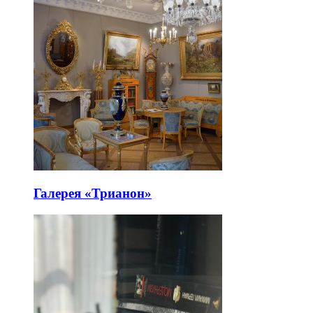
Галерея «Трианон»