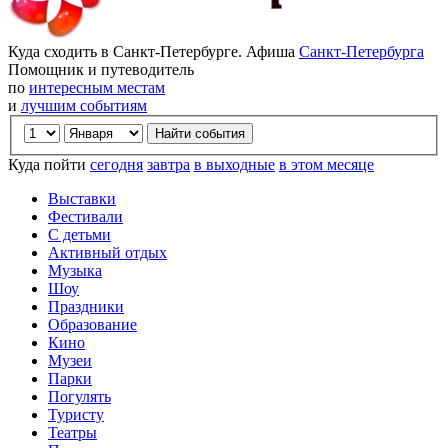
Куда сходить в Санкт-Петербурге. Афиша
Санкт-Петербурга
Помощник и путеводитель
по
интересным местам
и
лучшим событиям
Куда пойти
сегодня
завтра
в выходные
в этом месяце
Выставки
Фестивали
С детьми
Активный отдых
Музыка
Шоу
Праздники
Образование
Кино
Музеи
Парки
Погулять
Туристу
Театры