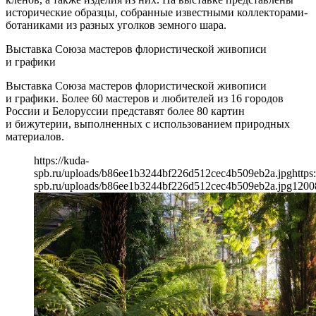
исторические образцы, собранные известными коллекторами-
ботаниками из разных уголков земного шара.
Выставка Союза мастеров флористической живописи
и графики
Выставка Союза мастеров флористической живописи
и графики. Более 60 мастеров и любителей из 16 городов
России и Белоруссии представят более 80 картин
и бижутерии, выполненных с использованием природных
материалов.
https://kuda-
spb.ru/uploads/b86ee1b3244bf226d512cec4b509eb2a.jpg
https
spb.ru/uploads/b86ee1b3244bf226d512cec4b509eb2a.jpg
1200