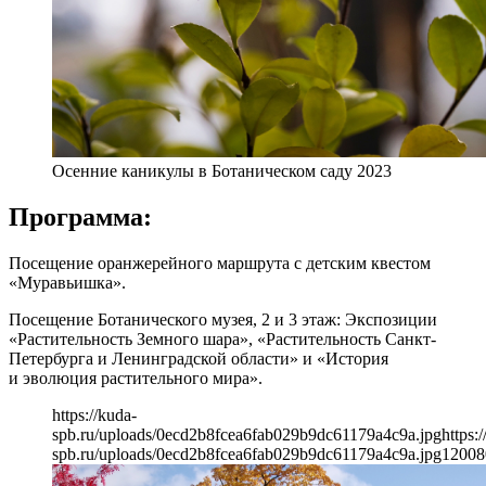
Осенние каникулы в Ботаническом саду 2023
Программа:
Посещение оранжерейного маршрута с детским квестом
«Муравьишка».
Посещение Ботанического музея, 2 и 3 этаж: Экспозиции
«Растительность Земного шара», «Растительность Санкт-
Петербурга и Ленинградской области» и «История
и эволюция растительного мира».
https://kuda-
spb.ru/uploads/0ecd2b8fcea6fab029b9dc61179a4c9a.jpg
https:
spb.ru/uploads/0ecd2b8fcea6fab029b9dc61179a4c9a.jpg
1200
8