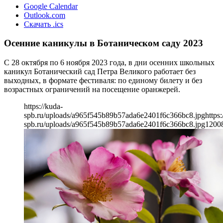
Google Calendar
Outlook.com
Скачать .ics
Осенние каникулы в Ботаническом саду 2023
С 28 октября по 6 ноября 2023 года, в дни осенних школьных
каникул Ботанический сад Петра Великого работает без
выходных, в формате фестиваля: по единому билету и без
возрастных ограничений на посещение оранжерей.
https://kuda-
spb.ru/uploads/a965f545b89b57ada6e2401f6c366bc8.jpg
https:
spb.ru/uploads/a965f545b89b57ada6e2401f6c366bc8.jpg
1200