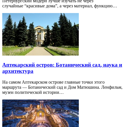
Петербургский модерн лучше изучать не через
случайные “красивые дома”, а через материал, функцию…
Аптекарский остров: Ботанический сад, наука и
архитектура
На самом Аптекарском острове главные точки этого
маршрута — Ботанический сад и Дом Матюшина. Ленфильм,
музеи политической истории…