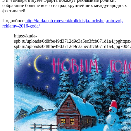
3 и 4 января в музее Эрарта покажут рекламные ролики,
собравшие больше всего наград крупнейших международных
фестивалей.
Подробнее:
http://kuda-spb.ru/event/kollektsija-luchshej-mirovoj-
reklamy-2016-goda/
https://kuda-
spb.ru/uploads/0d8fbe49d3712d9c3a5ec3fcb671d1a4.jpg
https:
spb.ru/uploads/0d8fbe49d3712d9c3a5ec3fcb671d1a4.jpg
700
4