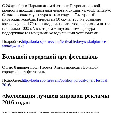
С 24 декабря в Нарышкином бастионе Петропавловской
крепости проходит выставка ледовых скульптур «ICE fantasy».
Самая высокая скульптура в этом году — 7-метровый
пиратский корабль. Галерея из 60 скульптур, на создание
которых ушло 170 тонн льда, располагается в огромном шатре
площадью 1000 м², в котором минусовая температура
поддерживается мощными холодильными установками.
Подробнее:
http://kuda-spb.ru/event/festival-ledovyx-skulptur-ice-
fantasy-2017/
Большой городской арт фестиваль
С 1 по 8 января Лофт Проект Этажи проводит Большой
городской арт фестиваль.
Подробнее:
http://kuda-spb.ru/event/bolshoj-gorodskoj-art-festival-
2016/
«Коллекция лучшей мировой рекламы
2016 года»