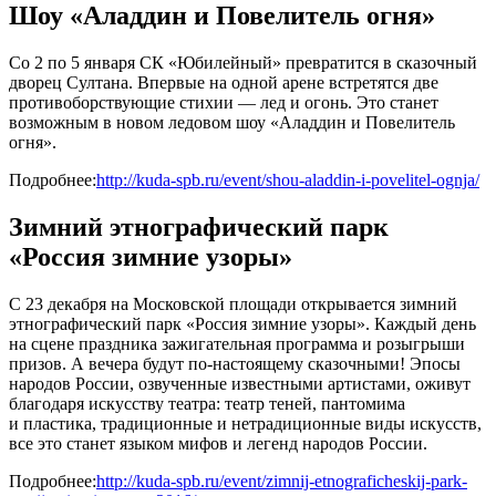
Шоу «Аладдин и Повелитель огня»
Со 2 по 5 января СК «Юбилейный» превратится в сказочный
дворец Султана. Впервые на одной арене встретятся две
противоборствующие стихии — лед и огонь. Это станет
возможным в новом ледовом шоу «Аладдин и Повелитель
огня».
Подробнее:
http://kuda-spb.ru/event/shou-aladdin-i-povelitel-ognja/
Зимний этнографический парк
«Россия зимние узоры»
С 23 декабря на Московской площади открывается зимний
этнографический парк «Россия зимние узоры». Каждый день
на сцене праздника зажигательная программа и розыгрыши
призов. А вечера будут по-настоящему сказочными! Эпосы
народов России, озвученные известными артистами, оживут
благодаря искусству театра: театр теней, пантомима
и пластика, традиционные и нетрадиционные виды искусств,
все это станет языком мифов и легенд народов России.
Подробнее:
http://kuda-spb.ru/event/zimnij-etnograficheskij-park-