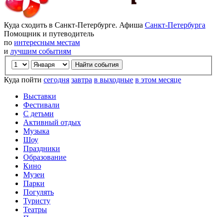
Куда сходить в Санкт-Петербурге. Афиша
Санкт-Петербурга
Помощник и путеводитель
по
интересным местам
и
лучшим событиям
Куда пойти
сегодня
завтра
в выходные
в этом месяце
Выставки
Фестивали
С детьми
Активный отдых
Музыка
Шоу
Праздники
Образование
Кино
Музеи
Парки
Погулять
Туристу
Театры