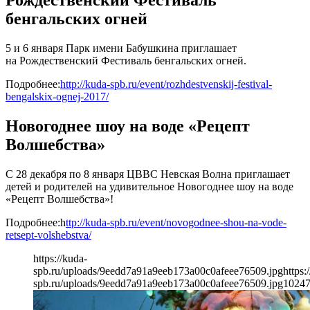
Рождественский Фестиваль
бенгальских огней
5 и 6 января Парк имени Бабушкина приглашает
на Рождественский Фестиваль бенгальских огней.
Подробнее:
http://kuda-spb.ru/event/rozhdestvenskij-festival-
bengalskix-ognej-2017/
Новогоднее шоу на воде «Рецепт
Волшебства»
С 28 декабря по 8 января ЦВВС Невская Волна приглашает
детей и родителей на удивительное Новогоднее шоу на воде
«Рецепт Волшебства»!
Подробнее:h
ttp://kuda-spb.ru/event/novogodnee-shou-na-vode-
retsept-volshebstva/
https://kuda-
spb.ru/uploads/9eedd7a91a9eeb173a00c0afeee76509.jpg
https:
spb.ru/uploads/9eedd7a91a9eeb173a00c0afeee76509.jpg
1024