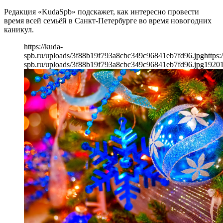
Редакция «KudaSpb» подскажет, как интересно провести
время всей семьёй в Санкт-Петербурге во время новогодних
каникул.
https://kuda-
spb.ru/uploads/3f88b19f793a8cbc349c96841eb7fd96.jpg
https:
spb.ru/uploads/3f88b19f793a8cbc349c96841eb7fd96.jpg
1920