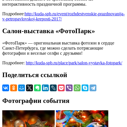
интерактивность праздничной программы.
Подробнее:
http://kuda-spb.ru/event/rozhdestvenskie-prazdnovanija-
v-petropavlovskoj-kreposti-2017/
Салон-выставка «ФотоПарк»
«ФотоПарк» — оригинальная выставка фотозон в сердце
Санкт-Петербурга, где можно сделать потрясающие
фотографии и веселые селфи с друзьями!
Подробнее:
http://kuda-spb.ru/place/park/salon-vystavka-fotopark/
Поделиться ссылкой
Фотографии события