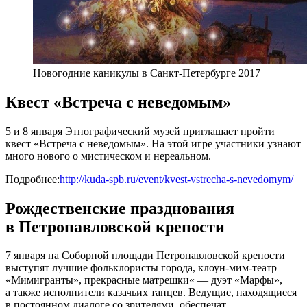
Новогодние каникулы в Санкт-Петербурге 2017
Квест «Встреча с неведомым»
5 и 8 января Этнографический музей приглашает пройти
квест «Встреча с неведомым». На этой игре участники узнают
много нового о мистическом и нереальном.
Подробнее:
http://kuda-spb.ru/event/kvest-vstrecha-s-nevedomym/
Рождественские празднования
в Петропавловской крепости
7 января на Соборной площади Петропавловской крепости
выступят лучшие фольклористы города, клоун-мим-театр
«Мимигранты», прекрасные матрешки« — дуэт «Марфы»,
а также исполнители казачьих танцев. Ведущие, находящиеся
в постоянном диалоге со зрителями, обеспечат