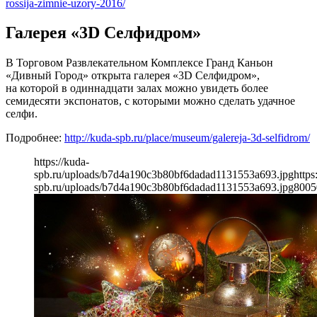
rossija-zimnie-uzory-2016/
Галерея «3D Селфидром»
В Торговом Развлекательном Комплексе Гранд Каньон
«Дивный Город» открыта галерея «3D Селфидром»,
на которой в одиннадцати залах можно увидеть более
семидесяти экспонатов, с которыми можно сделать удачное
селфи.
Подробнее:
http://kuda-spb.ru/place/museum/galereja-3d-selfidrom/
https://kuda-
spb.ru/uploads/b7d4a190c3b80bf6dadad1131553a693.jpg
https
spb.ru/uploads/b7d4a190c3b80bf6dadad1131553a693.jpg
800
5