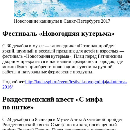
Новогодние каникулы в Санкт-Петербурге 2017
Фестиваль «Новогодняя кутерьма»
С 30 декабря в музее — заповеднике «Гатчина» пройдет
яркий, шумный и веселый праздник для детей и взрослых —
фестиваль «Новогодняя кутерьма». Плац перед Гатчинским
дворцом превратится в настоящий ярмарочный городок, где
можно будет приобрести новогодние сувениры ручной
работы и натуральные фермерские продукты.
Подробнее:
http://kuda-spb.ru/event/festival-novogodnjaja-kuterma-
2016/
Рождественский квест «С мифа
по нитке»
С 24 декабря по 8 января в Музее Анны Ахматовой пройдет
Рождественский квест» С мифа по нитке«, посвященный
мифам Древней Греции. Гости отправятся в путешествие