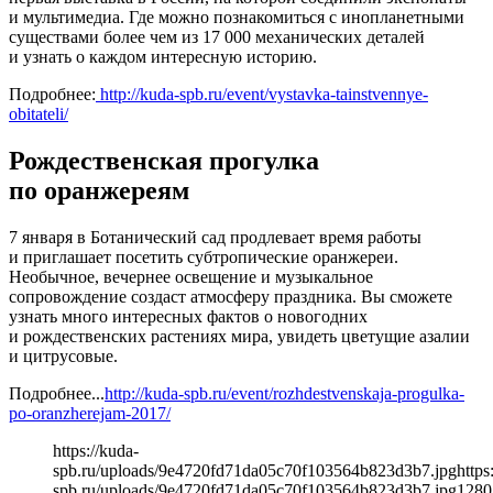
и мультимедиа. Где можно познакомиться с инопланетными
существами более чем из 17 000 механических деталей
и узнать о каждом интересную историю.
Подробнее:
http://kuda-spb.ru/event/vystavka-tainstvennye-
obitateli/
Рождественская прогулка
по оранжереям
7 января в Ботанический сад продлевает время работы
и приглашает посетить субтропические оранжереи.
Необычное, вечернее освещение и музыкальное
сопровождение создаст атмосферу праздника. Вы сможете
узнать много интересных фактов о новогодних
и рождественских растениях мира, увидеть цветущие азалии
и цитрусовые.
Подробнее...
http://kuda-spb.ru/event/rozhdestvenskaja-progulka-
po-oranzherejam-2017/
https://kuda-
spb.ru/uploads/9e4720fd71da05c70f103564b823d3b7.jpg
https
spb.ru/uploads/9e4720fd71da05c70f103564b823d3b7.jpg
1280