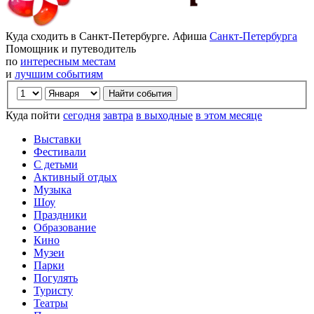
Куда сходить в Санкт-Петербурге. Афиша
Санкт-Петербурга
Помощник и путеводитель
по
интересным местам
и
лучшим событиям
Куда пойти
сегодня
завтра
в выходные
в этом месяце
Выставки
Фестивали
С детьми
Активный отдых
Музыка
Шоу
Праздники
Образование
Кино
Музеи
Парки
Погулять
Туристу
Театры