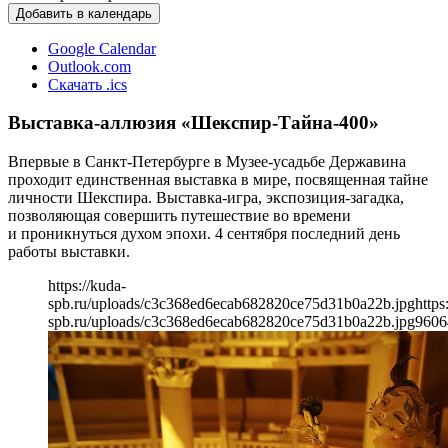
Добавить в календарь
Google Calendar
Outlook.com
Скачать .ics
Выставка-аллюзия «Шекспир-Тайна-400»
Впервые в Санкт-Петербурге в Музее-усадьбе Державина
проходит единственная выставка в мире, посвященная тайне
личности Шекспира. Выставка-игра, экспозиция-загадка,
позволяющая совершить путешествие во времени
и проникнуться духом эпохи. 4 сентября последний день
работы выставки.
https://kuda-
spb.ru/uploads/c3c368ed6ecab682820ce75d31b0a22b.jpg
https
spb.ru/uploads/c3c368ed6ecab682820ce75d31b0a22b.jpg
960
6