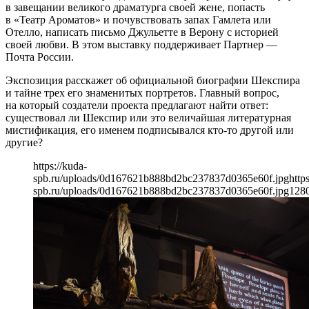
в завещании великого драматурга своей жене, попасть
в «Театр Ароматов» и почувствовать запах Гамлета или
Отелло, написать письмо Джульетте в Верону с историей
своей любви. В этом выставку поддерживает Партнер —
Почта России.
Экспозиция расскажет об официальной биографии Шекспира
и тайне трех его знаменитых портретов. Главный вопрос,
на который создатели проекта предлагают найти ответ:
существовал ли Шекспир или это величайшая литературная
мистификация, его именем подписывался кто-то другой или
другие?
https://kuda-
spb.ru/uploads/0d167621b888bd2bc237837d0365e60f.jpg
http
spb.ru/uploads/0d167621b888bd2bc237837d0365e60f.jpg
128