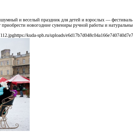
, шумный и веселый праздник для детей и взрослых — фестивал
т приобрести новогодние сувениры ручной работы и натуральны
112.jpg
https://kuda-spb.ru/uploads/e6d17b7d048c04a166e740740d7e7