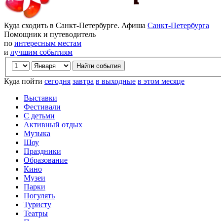
Куда сходить в Санкт-Петербурге. Афиша
Санкт-Петербурга
Помощник и путеводитель
по
интересным местам
и
лучшим событиям
Куда пойти
сегодня
завтра
в выходные
в этом месяце
Выставки
Фестивали
С детьми
Активный отдых
Музыка
Шоу
Праздники
Образование
Кино
Музеи
Парки
Погулять
Туристу
Театры