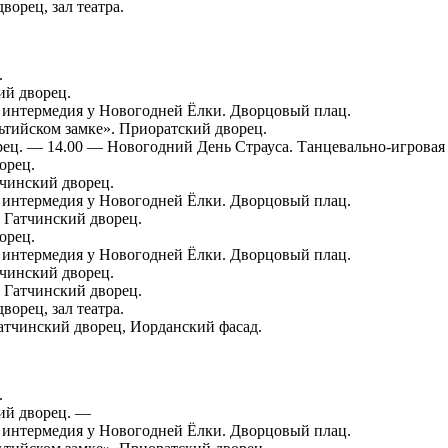
орец, зал театра.
.
ий дворец.
 интермедия у Новогодней Ёлки. Дворцовый плац.
ьтийском замке». Приоратский дворец.
рец. — 14.00 — Новогодний День Страуса. Танцевально-игровая
орец.
тчинский дворец.
 интермедия у Новогодней Ёлки. Дворцовый плац.
 Гатчинский дворец.
орец.
 интермедия у Новогодней Ёлки. Дворцовый плац.
тчинский дворец.
 Гатчинский дворец.
орец, зал театра.
атчинский дворец, Иорданский фасад.
.
кий дворец. —
 интермедия у Новогодней Ёлки. Дворцовый плац.