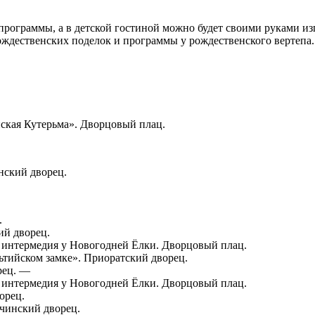
программы, а в детской гостиной можно будет своими руками и
ждественских поделок и программы у рождественского вертепа.
ская Кутерьма». Дворцовый плац.
нский дворец.
.
ий дворец.
 интермедия у Новогодней Ёлки. Дворцовый плац.
ьтийском замке». Приоратский дворец.
рец. —
 интермедия у Новогодней Ёлки. Дворцовый плац.
орец.
тчинский дворец.