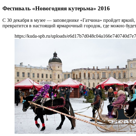
Фестиваль «Новогодняя кутерьма» 2016
С 30 декабря в музее — заповеднике «Гатчина» пройдет яркий
превратится в настоящий ярмарочный городок, где можно буде
https://kuda-spb.ru/uploads/e6d17b7d048c04a166e740740d7e7