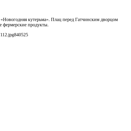
ь «Новогодняя кутерьма». Плац перед Гатчинским дворцом
е фермерские продукты.
112.jpg
840
525