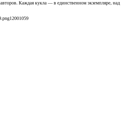
 авторов. Каждая кукла — в единственном экземпляре, над
9.png
1200
1059