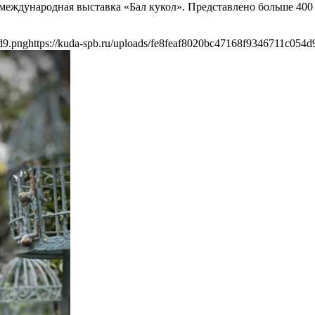
т международная выставка «Бал кукол». Представлено больше 400
d9.png
https://kuda-spb.ru/uploads/fe8feaf8020bc47168f9346711c054d