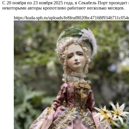
С 20 ноября по 23 ноября 2025 года, в Секабель Порт проходи
некоторыми авторы кропотливо работают несколько месяцев.
https://kuda-spb.ru/uploads/fe8feaf8020bc47168f9346711c054