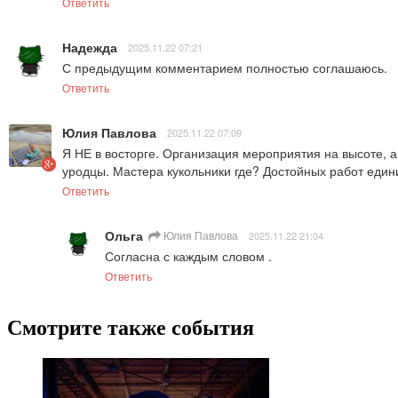
Ответить
Надежда
2025.11.22 07:21
С предыдущим комментарием полностью соглашаюсь.
Ответить
Юлия Павлова
2025.11.22 07:09
Я НЕ в восторге. Организация мероприятия на высоте, а в
уродцы. Мастера кукольники где? Достойных работ един
Ответить
Ольга
Юлия Павлова
2025.11.22 21:04
Согласна с каждым словом .
Ответить
Смотрите также события