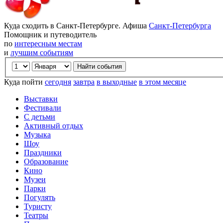
Куда сходить в Санкт-Петербурге. Афиша
Санкт-Петербурга
Помощник и путеводитель
по
интересным местам
и
лучшим событиям
Куда пойти
сегодня
завтра
в выходные
в этом месяце
Выставки
Фестивали
С детьми
Активный отдых
Музыка
Шоу
Праздники
Образование
Кино
Музеи
Парки
Погулять
Туристу
Театры