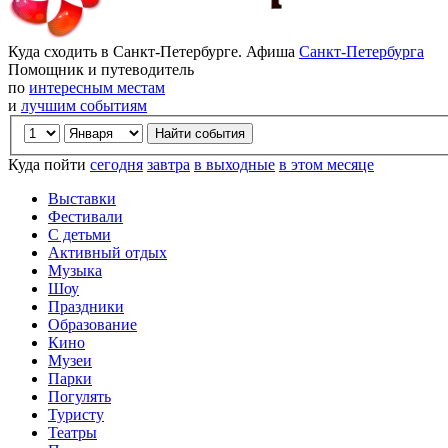
Куда сходить в Санкт-Петербурге. Афиша
Санкт-Петербурга
Помощник и путеводитель
по
интересным местам
и
лучшим событиям
Куда пойти
сегодня
завтра
в выходные
в этом месяце
Выставки
Фестивали
С детьми
Активный отдых
Музыка
Шоу
Праздники
Образование
Кино
Музеи
Парки
Погулять
Туристу
Театры