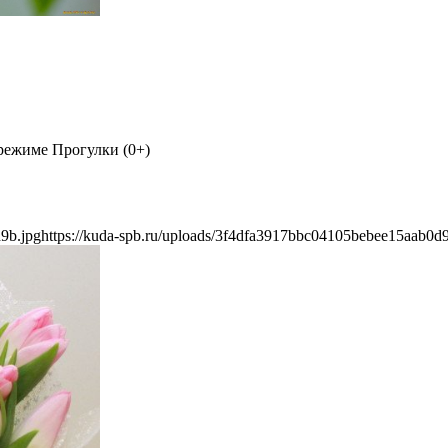
режиме Прогулки (0+)
9b.jpg
https://kuda-spb.ru/uploads/3f4dfa3917bbc04105bebee15aab0d9