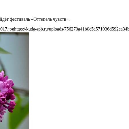
ойдёт фестиваль «Оттепель чувств».
017.jpg
https://kuda-spb.ru/uploads/756270a41b0c5a571036d592ea34