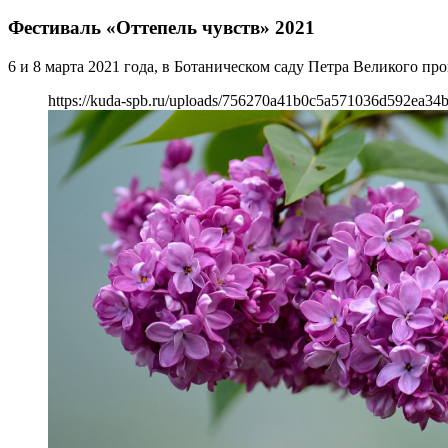
Фестиваль «Оттепель чувств» 2021
6 и 8 марта 2021 года, в Ботаническом саду Петра Великого пр
https://kuda-spb.ru/uploads/756270a41b0c5a571036d592ea34b