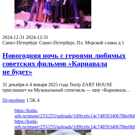
2024-12-31
2024-12-31
Санкт-Петербург
Санкт-Петербург, Пл. Морской славы д 1
Новогодняя ночь с героями любимых
советских фильмов «Карнавала
не будет»
31 декабря и 4 января 2025 года Театр ZART HOUSE
приглашает на Музыкальный спектакль — шоу «Карнавала…
Подробнее
1.5K
4
https://kuda-
spb.ru/image/255/255/uploads/1d9fcebc14c74859340678be0b
https://kuda-
spb.ru/image/255/255/uploads/1d9fcebc14c74859340678be0b