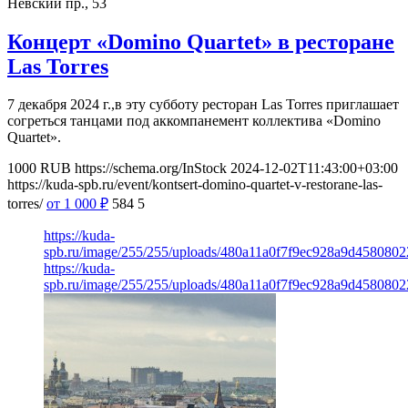
Невский пр., 53
Концерт «Domino Quartet» в ресторане
Las Torres
7 декабря 2024 г.,в эту субботу ресторан Las Torres приглашает
согреться танцами под аккомпанемент коллектива «Domino
Quartet».
1000
RUB
https://schema.org/InStock
2024-12-02T11:43:00+03:00
https://kuda-spb.ru/event/kontsert-domino-quartet-v-restorane-las-
torres/
от 1 000
₽
584
5
https://kuda-
spb.ru/image/255/255/uploads/480a11a0f7f9ec928a9d458080
https://kuda-
spb.ru/image/255/255/uploads/480a11a0f7f9ec928a9d458080