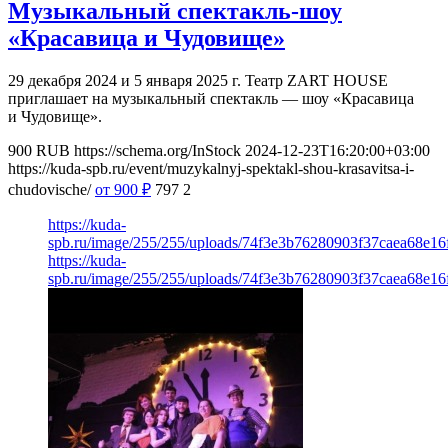
Музыкальный спектакль-шоу
«Красавица и Чудовище»
29 декабря 2024 и 5 января 2025 г. Театр ZART HOUSE
приглашает на музыкальный спектакль — шоу «Красавица
и Чудовище».
900
RUB
https://schema.org/InStock
2024-12-23T16:20:00+03:00
https://kuda-spb.ru/event/muzykalnyj-spektakl-shou-krasavitsa-i-
chudovische/
от 900
₽
797
2
https://kuda-
spb.ru/image/255/255/uploads/74f3e3b76280903f37caea68e16
https://kuda-
spb.ru/image/255/255/uploads/74f3e3b76280903f37caea68e16