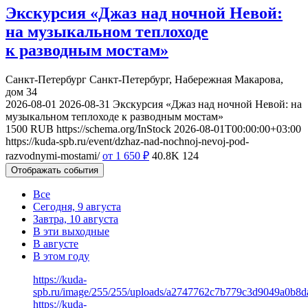
Экскурсия «Джаз над ночной Невой:
на музыкальном теплоходе
к разводным мостам»
Санкт-Петербург
Санкт-Петербург, Набережная Макарова,
дом 34
2026-08-01
2026-08-31
Экскурсия «Джаз над ночной Невой: на
музыкальном теплоходе к разводным мостам»
1500
RUB
https://schema.org/InStock
2026-08-01T00:00:00+03:00
https://kuda-spb.ru/event/dzhaz-nad-nochnoj-nevoj-pod-
razvodnymi-mostami/
от 1 650
₽
40.8K
124
Отображать события
Все
Сегодня, 9 августа
Завтра, 10 августа
В эти выходные
В августе
В этом году
https://kuda-
spb.ru/image/255/255/uploads/a2747762c7b779c3d9049a0b8d
https://kuda-