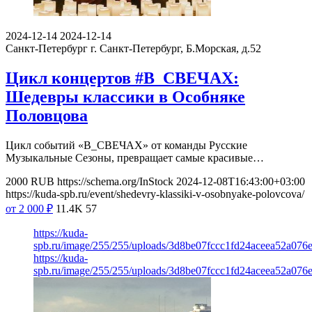
2024-12-14
2024-12-14
Санкт-Петербург
г. Санкт-Петербург, Б.Морская, д.52
Цикл концертов #В_СВЕЧАХ:
Шедевры классики в Особняке
Половцова
Цикл событий «В_СВЕЧАХ» от команды Русские
Музыкальные Сезоны, превращает самые красивые…
2000
RUB
https://schema.org/InStock
2024-12-08T16:43:00+03:00
https://kuda-spb.ru/event/shedevry-klassiki-v-osobnyake-polovcova/
от 2 000
₽
11.4K
57
https://kuda-
spb.ru/image/255/255/uploads/3d8be07fccc1fd24aceea52a076
https://kuda-
spb.ru/image/255/255/uploads/3d8be07fccc1fd24aceea52a076