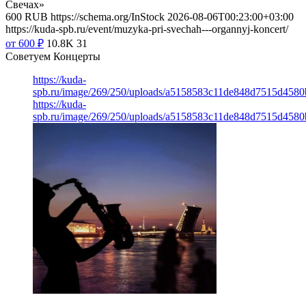
Свечах»
600
RUB
https://schema.org/InStock
2026-08-06T00:23:00+03:00
https://kuda-spb.ru/event/muzyka-pri-svechah---organnyj-koncert/
от 600
₽
10.8K
31
Советуем Концерты
https://kuda-
spb.ru/image/269/250/uploads/a5158583c11de848d7515d4580
https://kuda-
spb.ru/image/269/250/uploads/a5158583c11de848d7515d4580