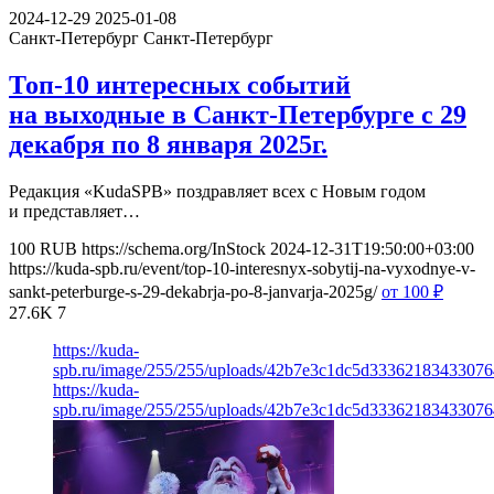
2024-12-29
2025-01-08
Санкт-Петербург
Санкт-Петербург
Топ-10 интересных событий
на выходные в Санкт-Петербурге с 29
декабря по 8 января 2025г.
Редакция «KudaSPB» поздравляет всех с Новым годом
и представляет…
100
RUB
https://schema.org/InStock
2024-12-31T19:50:00+03:00
https://kuda-spb.ru/event/top-10-interesnyx-sobytij-na-vyxodnye-v-
sankt-peterburge-s-29-dekabrja-po-8-janvarja-2025g/
от 100
₽
27.6K
7
https://kuda-
spb.ru/image/255/255/uploads/42b7e3c1dc5d3336218343307
https://kuda-
spb.ru/image/255/255/uploads/42b7e3c1dc5d3336218343307