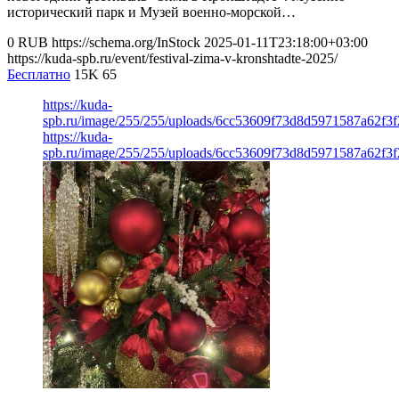
исторический парк и Музей военно-морской…
0
RUB
https://schema.org/InStock
2025-01-11T23:18:00+03:00
https://kuda-spb.ru/event/festival-zima-v-kronshtadte-2025/
Бесплатно
15K
65
https://kuda-
spb.ru/image/255/255/uploads/6cc53609f73d8d5971587a62f3
https://kuda-
spb.ru/image/255/255/uploads/6cc53609f73d8d5971587a62f3