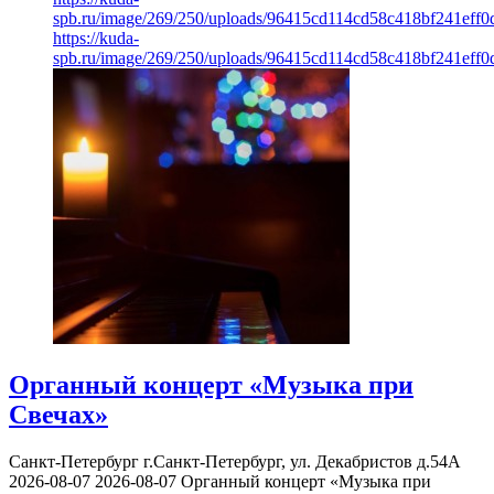
spb.ru/image/269/250/uploads/96415cd114cd58c418bf241eff0
https://kuda-
spb.ru/image/269/250/uploads/96415cd114cd58c418bf241eff0
Органный концерт «Музыка при
Свечах»
Санкт-Петербург
г.Санкт-Петербург, ул. Декабристов д.54А
2026-08-07
2026-08-07
Органный концерт «Музыка при