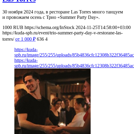
30 ноября 2024 года, в ресторане Las Torres много танцуем
и провожаем осень с Трио «Summer Party Day».
1000
RUB
https://schema.org/InStock
2024-11-25T14:58:00+03:00
https://kuda-spb.ru/event/trio-summer-party-day-v-restorane-las-
torres/
от 1 000
₽
636
4
https://kuda-
spb.ru/image/255/255/uploads/85b4836cfc12308b322f36485a
https://kuda-
spb.ru/image/255/255/uploads/85b4836cfc12308b322f36485a