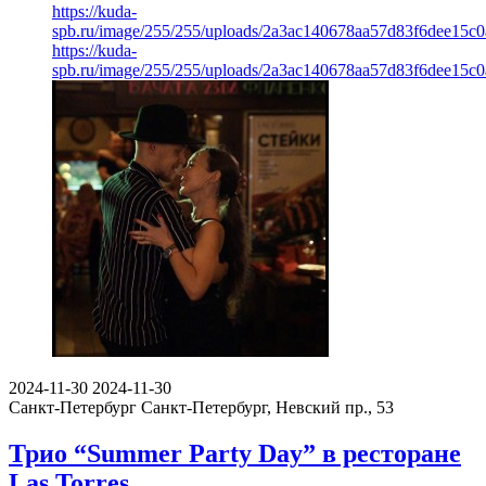
https://kuda-
spb.ru/image/255/255/uploads/2a3ac140678aa57d83f6dee15c
https://kuda-
spb.ru/image/255/255/uploads/2a3ac140678aa57d83f6dee15c
2024-11-30
2024-11-30
Санкт-Петербург
Санкт-Петербург, Невский пр., 53
Трио “Summer Party Day” в ресторане
Las Torres