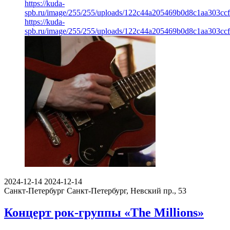
https://kuda-
spb.ru/image/255/255/uploads/122c44a205469b0d8c1aa303ccf
https://kuda-
spb.ru/image/255/255/uploads/122c44a205469b0d8c1aa303ccf
2024-12-14
2024-12-14
Санкт-Петербург
Санкт-Петербург, Невский пр., 53
Концерт рок-группы «The Millions»