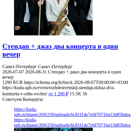
Стендап + джаз два концерта в один
вечер
Санкт-Петербург
Санкт-Петербург
2026-07-07
2026-08-31
Стендап + джаз два концерта в один
вечер
1290
RUB
https://schema.org/InStock
2026-08-07T00:00:00+03:00
https://kuda-spb.ru/event/rozhdestvenskij-stendap-dzhaz-dva-
kontserta-v-odin-vecher/
от 1 290
₽
15.5K
56
Советуем Концерты
https://kuda-
spb.ru/image/269/250/uploads/6c81f14e7efd7071ba13d85bdea
https://kuda-
spb.ru/image/269/250/uploads/6c81f14e7efd7071ba13d85bdea