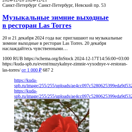
Санкт-Петербург
Санкт-Петербург, Невский пр. 53
Музыкальные зимние выходные
в ресторан Las Torres
20 и 21 декабря 2024 года вас приглашают на музыкальные
зимние выходные в ресторан Las Torres. 20 декабря
наслаждайтесь чувственными…
1000
RUB
https://schema.org/InStock
2024-12-17T14:56:00+03:00
https://kuda-spb.ru/event/muzykalnye-zimnie-vyxodnye-v-restoran-
las-torres/
от 1 000
₽
687
2
https://kuda-
spb.ru/image/255/255/uploads/ae4cc097c5280625399eda9d53
https://kuda-
spb.ru/image/255/255/uploads/ae4cc097c5280625399eda9d53