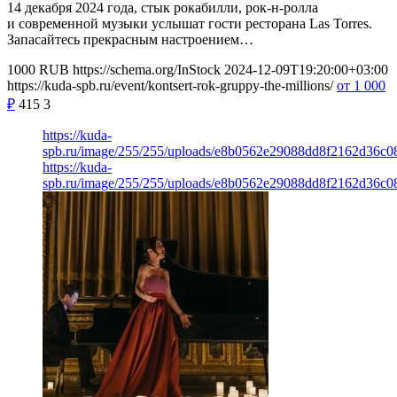
14 декабря 2024 года, стык рокабилли, рок-н-ролла
и современной музыки услышат гости ресторана Las Torres.
Запасайтесь прекрасным настроением…
1000
RUB
https://schema.org/InStock
2024-12-09T19:20:00+03:00
https://kuda-spb.ru/event/kontsert-rok-gruppy-the-millions/
от 1 000
₽
415
3
https://kuda-
spb.ru/image/255/255/uploads/e8b0562e29088dd8f2162d36c08
https://kuda-
spb.ru/image/255/255/uploads/e8b0562e29088dd8f2162d36c08