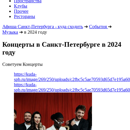
Пространства
Клубы
Прочее
Рестораны
Афиша Санкт-Петербурга - куда сходить
➔
События
➔
Музыка
➔
в 2024 году
Концерты в Санкт-Петербурге в 2024
году
Советуем Концерты
https://kuda-
spb.ru/image/269/250/uploads/c2fbc5c5ae70593d65d7e195a6
https://kuda-
spb.ru/image/269/250/uploads/c2fbc5c5ae70593d65d7e195a6