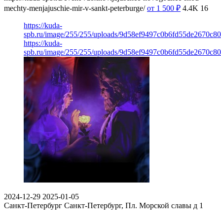
mechty-menjajuschie-mir-v-sankt-peterburge/
от 1 500
₽
4.4K
16
https://kuda-
spb.ru/image/255/255/uploads/9d58ef9497c0b6fd55de2670c8
https://kuda-
spb.ru/image/255/255/uploads/9d58ef9497c0b6fd55de2670c8
2024-12-29
2025-01-05
Санкт-Петербург
Санкт-Петербург, Пл. Морской славы д 1