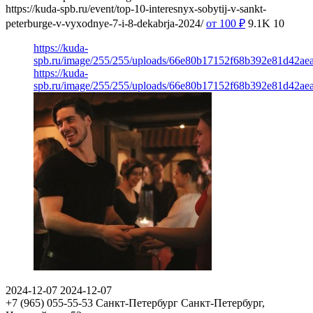
https://kuda-spb.ru/event/top-10-interesnyx-sobytij-v-sankt-
peterburge-v-vyxodnye-7-i-8-dekabrja-2024/
от 100
₽
9.1K
10
https://kuda-
spb.ru/image/255/255/uploads/66e80b17152f68b392e81d42ae
https://kuda-
spb.ru/image/255/255/uploads/66e80b17152f68b392e81d42ae
2024-12-07
2024-12-07
+7 (965) 055-55-53
Санкт-Петербург
Санкт-Петербург,