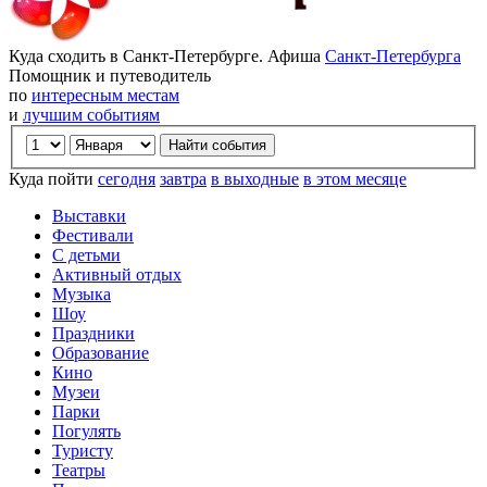
Куда сходить в Санкт-Петербурге. Афиша
Санкт-Петербурга
Помощник и путеводитель
по
интересным местам
и
лучшим событиям
Куда пойти
сегодня
завтра
в выходные
в этом месяце
Выставки
Фестивали
С детьми
Активный отдых
Музыка
Шоу
Праздники
Образование
Кино
Музеи
Парки
Погулять
Туристу
Театры