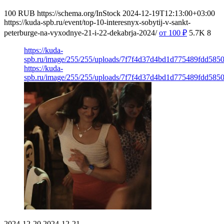
100
RUB
https://schema.org/InStock
2024-12-19T12:13:00+03:00
https://kuda-spb.ru/event/top-10-interesnyx-sobytij-v-sankt-
peterburge-na-vyxodnye-21-i-22-dekabrja-2024/
от 100
₽
5.7K
8
https://kuda-
spb.ru/image/255/255/uploads/7f7f4d37d4bd1d775489fdd585
https://kuda-
spb.ru/image/255/255/uploads/7f7f4d37d4bd1d775489fdd585
2024-12-20
2024-12-21