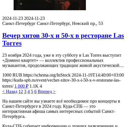
2024-11-23
2024-11-23
Санкт-Петербург
Санкт-Петербург, Невский пр., 53
Вечер хитов 30-х и 50-х в ресторане Las
Torres
23 ноября 2024 года, уже в эту субботу в Las Torres выступит
«Домино квартет» — коллектив профессиональных
музыкантов, продолжающих традиции живой акустической…
1000
RUB
https://schema.org/InStock
2024-11-19T14:40:00+03:00
https://kuda-spb.ru/event/vecher-xitov-30-x-i-50-x-v-restorane-las-
torres/
1 000
₽
1.1K
4
< Назад
1
2
3
4
5
6
Вперед >
На нашем сайте вы узнаете всё необходимое про концерты в
Санкт-Петербурге в 2024 году. Куда-СПБ — это
интерактивная афиша самых интересных событий Санкт-
Петербурга.
Куда-СПБ собирает информацию о лучших развлечениях и