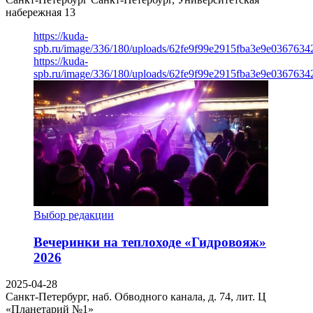
набережная 13
https://kuda-
spb.ru/image/336/180/uploads/62fe9f99e2915fba3e9e03676342
https://kuda-
spb.ru/image/336/180/uploads/62fe9f99e2915fba3e9e03676342
Выбор редакции
Вечеринки на теплоходе «Гидровояж»
2026
2025-04-28
Санкт-Петербург, наб. Обводного канала, д. 74, лит. Ц
«Планетарий №1»