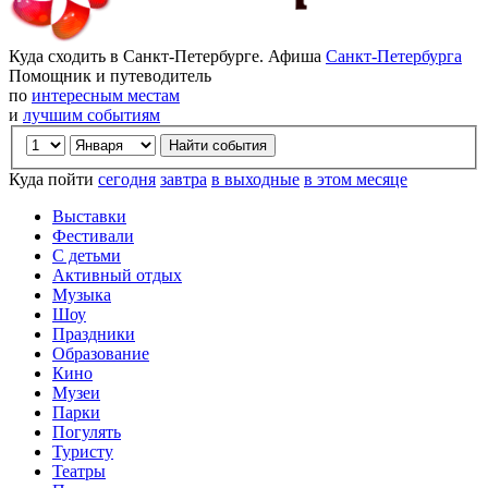
Куда сходить в Санкт-Петербурге. Афиша
Санкт-Петербурга
Помощник и путеводитель
по
интересным местам
и
лучшим событиям
Куда пойти
сегодня
завтра
в выходные
в этом месяце
Выставки
Фестивали
С детьми
Активный отдых
Музыка
Шоу
Праздники
Образование
Кино
Музеи
Парки
Погулять
Туристу
Театры