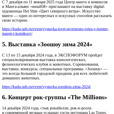
С 7 декабря по 11 января 2025 года Центр манги и комиксов
и Манга-альянс «вишНЯ» приглашают на выставку digital-
художницы Hei Shin «Цвет северного ветра». Искусство
манги — один из интересных и искусных способов рассказать
свою историю.
https://kuda-spb.ru/event/vystavka-tsvet-severnogo-vetra-v-tsentre-
mangi-i-komiksov/
5. Выставка «Зоошоу зима 2024»
С 13 по 15 декабря 2024 года, в ЭКСПОФОРУМ пройдет
специализированная выставка кинологических,
фелинологических клубов и животных. Соревнования,
выставки, конкурсы, специальные программы. «Зоошоу» —
это всегда большой городской праздник для всех любителей
домашних животных.
https://kuda-spb.ru/event/vystavka-zooshou-zima-2024/
6. Концерт рок-группы «The Millions»
14 декабря 2024 года, стык рокабилли, рок-н-ролла
и современной музыки услышат гости ресторана Las Torres.