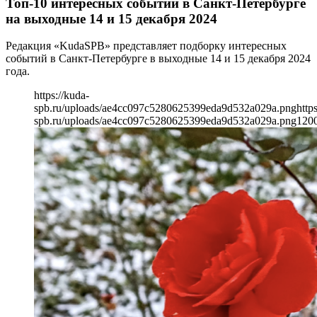
Топ-10 интересных событий в Санкт-Петербурге
на выходные 14 и 15 декабря 2024
Редакция «KudaSPB» представляет подборку интересных
событий в Санкт-Петербурге в выходные 14 и 15 декабря 2024
года.
https://kuda-
spb.ru/uploads/ae4cc097c5280625399eda9d532a029a.png
http
spb.ru/uploads/ae4cc097c5280625399eda9d532a029a.png
120