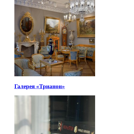
Галерея «Трианон»