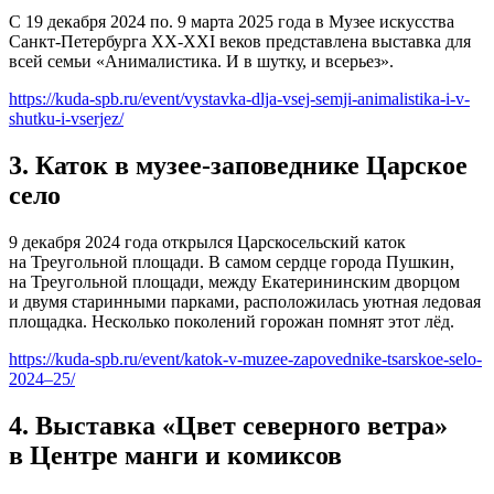
С 19 декабря 2024 по. 9 марта 2025 года в Музее искусства
Санкт-Петербурга ХХ-ХХІ веков представлена выставка для
всей семьи «Анималистика. И в шутку, и всерьез».
https://kuda-spb.ru/event/vystavka-dlja-vsej-semji-animalistika-i-v-
shutku-i-vserjez/
3. Каток в музее-заповеднике Царское
село
9 декабря 2024 года открылся Царскосельский каток
на Треугольной площади. В самом сердце города Пушкин,
на Треугольной площади, между Екатерининским дворцом
и двумя старинными парками, расположилась уютная ледовая
площадка. Несколько поколений горожан помнят этот лёд.
https://kuda-spb.ru/event/katok-v-muzee-zapovednike-tsarskoe-selo-
2024–25/
4. Выставка «Цвет северного ветра»
в Центре манги и комиксов