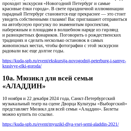
проходит экскурсия «Новогодний Петербург и самые
красивые ёлки города». В свете праздничной иллюминации
парадный Петербург становится еще прекраснее — это стоит
увидеть собственными глазами! Вас приглашают отправиться
на автобусную прогулку по знаменитым проспектам,
набережным и площадям в волшебном наряде из гирлянд
и разноцветных фонариков. Поговорить о рождественских
традициях и сделать несколько остановок в самых
живописных местах, чтобы фотографии с этой экскурсии
радовали вас еще долгие годы.
https://kuda-spb.ru/event/ekskursija-novogodnij-peterburg-i-samye-
krasivye-elki-goroda/
10а. Мюзикл для всей семьи
«АЛАДДИН»
10 ноября и 22 декабря 2024 года, Санкт-Петербургский
музыкальный театр на сцене Дворца Культуры «Выборгский»
представляет Мюзикл для всей семьи «Аладдин». Билеты
можно купить по ссылке.
https://kuda-spb.ru/event/myuzikl-dlya-vsej-semi-aladdin-2021/