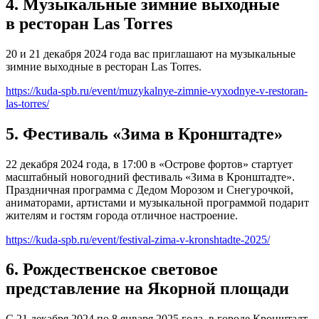
4. Музыкальные зимние выходные
в ресторан Las Torres
20 и 21 декабря 2024 года вас приглашают на музыкальные
зимние выходные в ресторан Las Torres.
https://kuda-spb.ru/event/muzykalnye-zimnie-vyxodnye-v-restoran-
las-torres/
5. Фестиваль «Зима в Кронштадте»
22 декабря 2024 года, в 17:00 в «Острове фортов» стартует
масштабный новогодний фестиваль «Зима в Кронштадте».
Праздничная программа с Дедом Морозом и Снегурочкой,
аниматорами, артистами и музыкальной программой подарит
жителям и гостям города отличное настроение.
https://kuda-spb.ru/event/festival-zima-v-kronshtadte-2025/
6. Рождественское световое
представление на Якорной площади
С 21 декабря 2024 по 8 января 2025 года, в городе Кронштадт