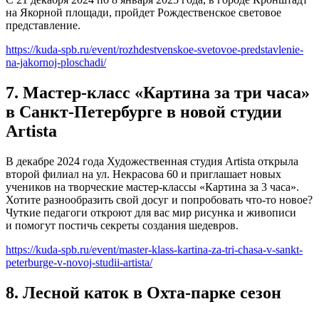
на Якорной площади, пройдет Рождественское световое
представление.
https://kuda-spb.ru/event/rozhdestvenskoe-svetovoe-predstavlenie-
na-jakornoj-ploschadi/
7. Мастер-класс «Картина за три часа»
в Санкт-Петербурге в новой студии
Artista
В декабре 2024 года Художественная студия Artista открыла
второй филиал на ул. Некрасова 60 и приглашает новых
учеников на творческие мастер-классы «Картина за 3 часа».
Хотите разнообразить свой досуг и попробовать что-то новое?
Чуткие педагоги откроют для вас мир рисунка и живописи
и помогут постичь секреты создания шедевров.
https://kuda-spb.ru/event/master-klass-kartina-za-tri-chasa-v-sankt-
peterburge-v-novoj-studii-artista/
8. Лесной каток в Охта-парке сезон