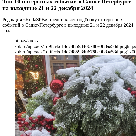
Топ-10 интересных событий в Санкт-Петербурге
на выходные 21 и 22 декабря 2024
Редакция «KudaSPB» представляет подборку интересных
событий в Санкт-Петербурге в выходные 21 и 22 декабря 2024
года.
https://kuda-
spb.ru/uploads/1d9fcebc14c74859340678be0b8aa53d.png
https
spb.ru/uploads/1d9fcebc14c74859340678be0b8aa53d.png
120