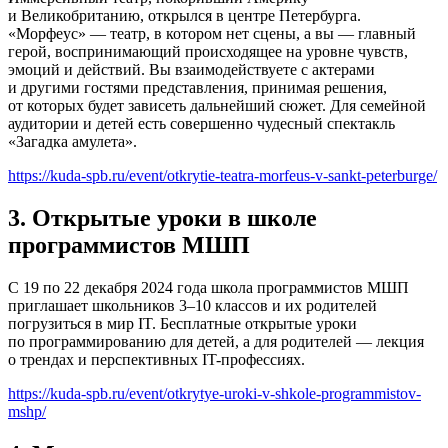
и Великобританию, открылся в центре Петербурга.
«Морфеус» — театр, в котором нет сцены, а вы — главный
герой, воспринимающий происходящее на уровне чувств,
эмоций и действий. Вы взаимодействуете с актерами
и другими гостями представления, принимая решения,
от которых будет зависеть дальнейший сюжет. Для семейной
аудитории и детей есть совершенно чудесный спектакль
«Загадка амулета».
https://kuda-spb.ru/event/otkrytie-teatra-morfeus-v-sankt-peterburge/
3. Открытые уроки в школе
программистов МШП
С 19 по 22 декабря 2024 года школа программистов МШП
приглашает школьников 3–10 классов и их родителей
погрузиться в мир IT. Бесплатные открытые уроки
по программированию для детей, а для родителей — лекция
о трендах и перспективных IT-профессиях.
https://kuda-spb.ru/event/otkrytye-uroki-v-shkole-programmistov-
mshp/