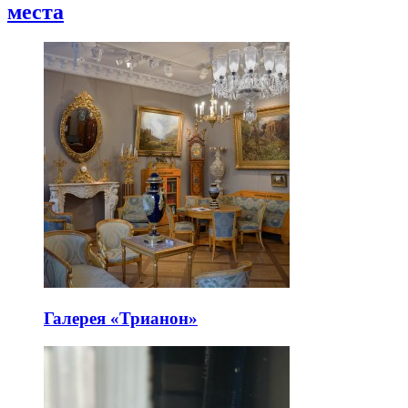
места
Галерея «Трианон»