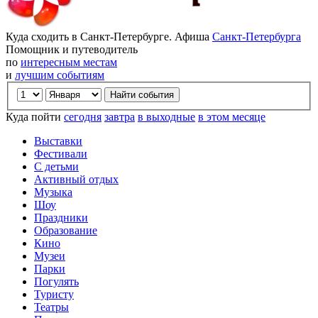
Куда сходить в Санкт-Петербурге. Афиша
Санкт-Петербурга
Помощник и путеводитель
по
интересным местам
и
лучшим событиям
Куда пойти
сегодня
завтра
в выходные
в этом месяце
Выставки
Фестивали
С детьми
Активный отдых
Музыка
Шоу
Праздники
Образование
Кино
Музеи
Парки
Погулять
Туристу
Театры