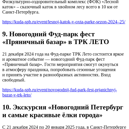
Физкультурно-оздоровительный комплекс (ФОК) «Лесной
каток» – сказочный каток в хвойном лесу всего в 10 км от
Санкт-Петербурга.
https://kuda-spb.ru/event/lesnoj-katok-v-oxta-parke-sezon-2024–25/
9. Новогодний Фуд-парк фест
«Пряничный базар» в ТРК ЛЕТО
21 декабря 2024 года на Фуд-парке ТРК Лето состоится яркое
и ароматное событие — новогодний Фуд-парк фест
«Пряничный базар». Гости мероприятия смогут окунуться
в атмосферу праздника, попробовать сезонные угощения
и принять участие в разнообразных активностях. Вход
свободный.
https://kuda-spb.ru/event/novogodnij-fud-park-fest-prjanichnyj-
bazar-v-trk-leto/
10. Экскурсия «Новогодний Петербург
и самые красивые ёлки города»
С 21 декабря 2024 по 20 января 2025 года, в Санкт-Петербурге