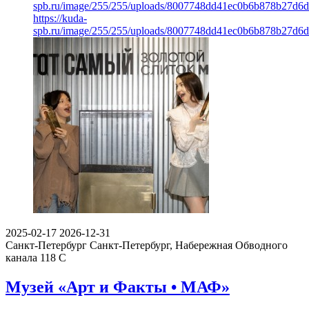
spb.ru/image/255/255/uploads/8007748dd41ec0b6b878b27d6
https://kuda-
spb.ru/image/255/255/uploads/8007748dd41ec0b6b878b27d6
2025-02-17
2026-12-31
Санкт-Петербург
Санкт-Петербург, Набережная Обводного
канала 118 С
Музей «Арт и Факты • МАФ»