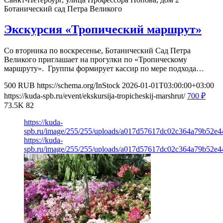
Ботанический сад Петра Великого
Экскурсия «Тропический маршрут»
Со вторника по воскресенье, Ботанический Сад Петра
Великого приглашает на прогулки по «Тропическому
маршруту». Группы формирует кассир по мере подхода…
500
RUB
https://schema.org/InStock
2026-01-01T03:00:00+03:00
https://kuda-spb.ru/event/ekskursija-tropicheskij-marshrut/
700
₽
73.5K
82
https://kuda-
spb.ru/image/255/255/uploads/a017d57617dc02c364a79b52e4
https://kuda-
spb.ru/image/255/255/uploads/a017d57617dc02c364a79b52e4