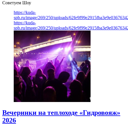
Советуем Шоу
https://kuda-
spb.ru/image/269/250/uploads/62fe9f99e2915fba3e9e03676342
https://kuda-
spb.ru/image/269/250/uploads/62fe9f99e2915fba3e9e03676342
Вечеринки на теплоходе «Гидровояж»
2026