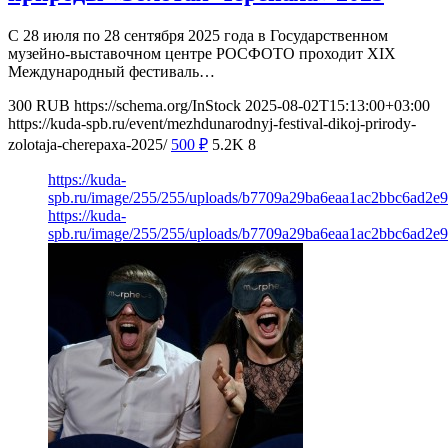
С 28 июля по 28 сентября 2025 года в Государственном
музейно-выставочном центре РОСФОТО проходит XIX
Международный фестиваль…
300
RUB
https://schema.org/InStock
2025-08-02T15:13:00+03:00
https://kuda-spb.ru/event/mezhdunarodnyj-festival-dikoj-prirody-
zolotaja-cherepaxa-2025/
500
₽
5.2K
8
https://kuda-
spb.ru/image/255/255/uploads/b7709a29ba6eaa1ac2bbc6ad2e
https://kuda-
spb.ru/image/255/255/uploads/b7709a29ba6eaa1ac2bbc6ad2e