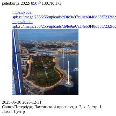
peterburga-2022/
850
₽
130.7K
173
https://kuda-
spb.ru/image/255/255/uploads/d9fe9a97c14eb0f48d35f7232fd
https://kuda-
spb.ru/image/255/255/uploads/d9fe9a97c14eb0f48d35f7232fd
2025-06-30
2026-12-31
Санкт-Петербург, Лахтинский проспект, д. 2, к. 3, стр. 1
Лахта-Центр