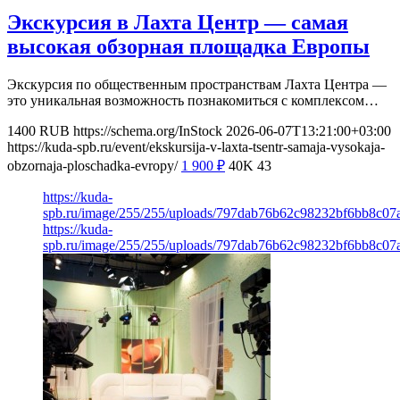
Экскурсия в Лахта Центр — самая
высокая обзорная площадка Европы
Экскурсия по общественным пространствам Лахта Центра —
это уникальная возможность познакомиться с комплексом…
1400
RUB
https://schema.org/InStock
2026-06-07T13:21:00+03:00
https://kuda-spb.ru/event/ekskursija-v-laxta-tsentr-samaja-vysokaja-
obzornaja-ploschadka-evropy/
1 900
₽
40K
43
https://kuda-
spb.ru/image/255/255/uploads/797dab76b62c98232bf6bb8c07
https://kuda-
spb.ru/image/255/255/uploads/797dab76b62c98232bf6bb8c07