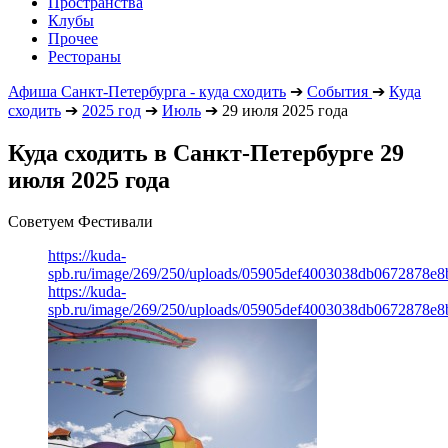
Пространства
Клубы
Прочее
Рестораны
Афиша Санкт-Петербурга - куда сходить
➔
События
➔
Куда
сходить
➔
2025 год
➔
Июль
➔
29 июля 2025 года
Куда сходить в Санкт-Петербурге 29
июля 2025 года
Советуем Фестивали
https://kuda-
spb.ru/image/269/250/uploads/05905def4003038db0672878e8
https://kuda-
spb.ru/image/269/250/uploads/05905def4003038db0672878e8