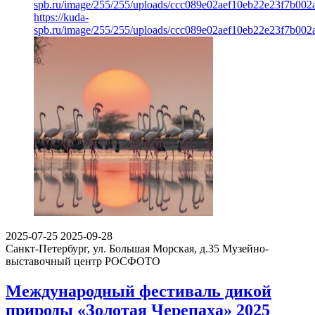
spb.ru/image/255/255/uploads/ccc089e02aef10eb22e23f7b002
https://kuda-
spb.ru/image/255/255/uploads/ccc089e02aef10eb22e23f7b002
2025-07-25
2025-09-28
Санкт-Петербург, ул. Большая Морская, д.35
Музейно-
выставочный центр РОСФОТО
Международный фестиваль дикой
природы «Золотая Черепаха» 2025