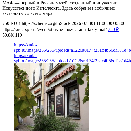
МАФ — первый в России музей, созданный при участии
Искусственного Интеллекта. Здесь собраны необычные
экспонаты со всего мира.
750
RUB
https://schema.org/InStock
2026-07-30T11:00:00+03:00
https://kuda-spb.ru/event/otkrytie-muzeja-art-i-fakty-maf/
750
₽
59.8K
119
https://kuda-
spb.ru/image/255/255/uploads/a1226a0174f23ac4b56df181d4
https://kuda-
spb.ru/image/255/255/uploads/a1226a0174f23ac4b56df181d4