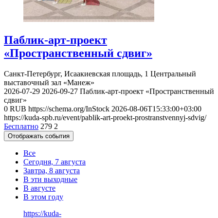
Паблик-арт-проект
«Пространственный сдвиг»
Санкт-Петербург, Исаакиевская площадь, 1
Центральный
выставочный зал «Манеж»
2026-07-29
2026-09-27
Паблик-арт-проект «Пространственный
сдвиг»
0
RUB
https://schema.org/InStock
2026-08-06T15:33:00+03:00
https://kuda-spb.ru/event/pablik-art-proekt-prostranstvennyj-sdvig/
Бесплатно
279
2
Отображать события
Все
Сегодня, 7 августа
Завтра, 8 августа
В эти выходные
В августе
В этом году
https://kuda-