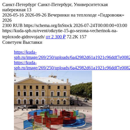
Санкт-Петербург
Санкт-Петербург, Университетская
набережная 13
2026-05-16
2026-09-26
Вечеринки на теплоходе «Гидровояж»
2026
2300
RUB
https://schema.org/InStock
2026-07-24T00:00:00+03:00
https://kuda-spb.ru/event/otkrytie-15-go-sezona-vecherinok-na-
teploxode-gidrovojazh/
от 2 300
₽
72.2K
157
Советуем Выставки
https://kuda-
spb.ru/image/269/250/uploads/6a42982d61a1921c96ddf7e008
https://kuda-
spb.ru/image/269/250/uploads/6a42982d61a1921c96ddf7e008