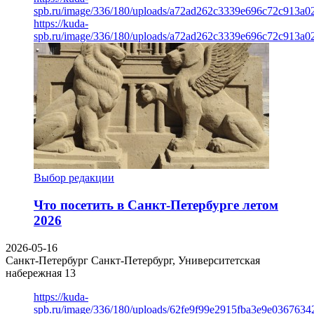
spb.ru/image/336/180/uploads/a72ad262c3339e696c72c913a0
https://kuda-
spb.ru/image/336/180/uploads/a72ad262c3339e696c72c913a0
Выбор редакции
Что посетить в Санкт-Петербурге летом
2026
2026-05-16
Санкт-Петербург
Санкт-Петербург, Университетская
набережная 13
https://kuda-
spb.ru/image/336/180/uploads/62fe9f99e2915fba3e9e03676342