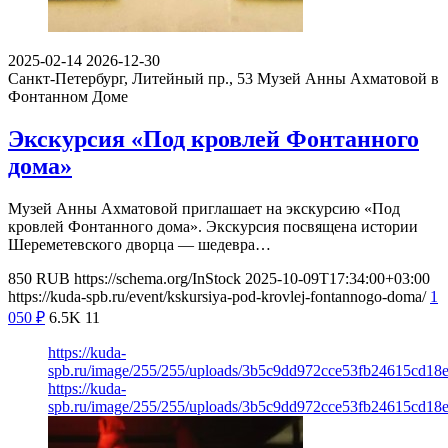
2025-02-14
2026-12-30
Санкт-Петербург, Литейный пр., 53
Музей Анны Ахматовой в
Фонтанном Доме
Экскурсия «Под кровлей Фонтанного
дома»
Музей Анны Ахматовой приглашает на экскурсию «Под
кровлей Фонтанного дома». Экскурсия посвящена истории
Шереметевского дворца — шедевра…
850
RUB
https://schema.org/InStock
2025-10-09T17:34:00+03:00
https://kuda-spb.ru/event/kskursiya-pod-krovlej-fontannogo-doma/
1
050
₽
6.5K
11
https://kuda-
spb.ru/image/255/255/uploads/3b5c9dd972cce53fb24615cd18
https://kuda-
spb.ru/image/255/255/uploads/3b5c9dd972cce53fb24615cd18