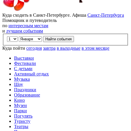
Куда сходить в Санкт-Петербурге. Афиша
Санкт-Петербурга
Помощник и путеводитель
по
интересным местам
и
лучшим событиям
Куда пойти
сегодня
завтра
в выходные
в этом месяце
Выставки
Фестивали
С детьми
Активный отдых
Музыка
Шоу
Праздники
Образование
Кино
Музеи
Парки
Погулять
Туристу
Театры