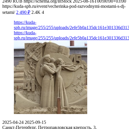
2490
RUB
https://schema.org/InStock
2025-08-16T00:00:00+03:00
https://kuda-spb.ru/event/vecherinka-pod-razvodnymi-mostami-s-dj-
setami/
2 490
₽
2.4K
4
https://kuda-
spb.ru/image/255/255/uploads/2efe5b0a135dc161e301336d31
https://kuda-
spb.ru/image/255/255/uploads/2efe5b0a135dc161e301336d31
2025-04-24
2025-09-15
Санкт-Петербург, Петропавловская крепость, 3.