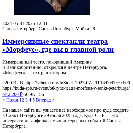
2024-05-31
2025-12-31
Санкт-Петербург
Санкт-Петербург, Мойка 28
Иммерсивные спектакли театра
«Морфеус», где вы в главной роли
Иммерсивный театр, покоривший Америку
и Великобританию, открылся в центре Петербурга.
«Морфеус» — театр, в котором…
2200
RUB
https://schema.org/InStock
2025-07-29T18:00:00+03:00
https://kuda-spb.ru/event/otkrytie-teatra-morfeus-v-sankt-peterburge/
от 2 200
₽
50.9K
156
< Назад
1
2
3
4
5
Вперед >
На нашем сайте вы узнаете всё необходимое про куда сходить
в Санкт-Петербурге 29 июля 2025 года. Куда-СПБ — это
интерактивная афиша самых интересных событий Санкт-
Петербурга.