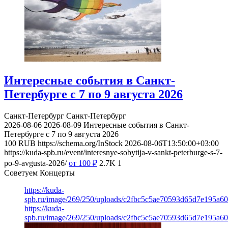
Интересные события в Санкт-
Петербурге с 7 по 9 августа 2026
Санкт-Петербург
Санкт-Петербург
2026-08-06
2026-08-09
Интересные события в Санкт-
Петербурге с 7 по 9 августа 2026
100
RUB
https://schema.org/InStock
2026-08-06T13:50:00+03:00
https://kuda-spb.ru/event/interesnye-sobytija-v-sankt-peterburge-s-7-
po-9-avgusta-2026/
от 100
₽
2.7K
1
Советуем Концерты
https://kuda-
spb.ru/image/269/250/uploads/c2fbc5c5ae70593d65d7e195a6
https://kuda-
spb.ru/image/269/250/uploads/c2fbc5c5ae70593d65d7e195a6