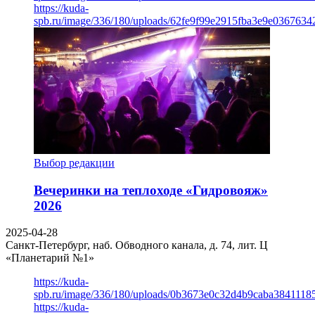
https://kuda-
spb.ru/image/336/180/uploads/62fe9f99e2915fba3e9e03676342
Выбор редакции
Вечеринки на теплоходе «Гидровояж»
2026
2025-04-28
Санкт-Петербург, наб. Обводного канала, д. 74, лит. Ц
«Планетарий №1»
https://kuda-
spb.ru/image/336/180/uploads/0b3673e0c32d4b9caba3841118
https://kuda-