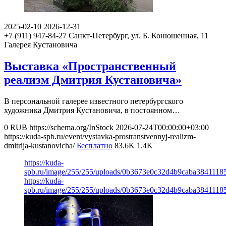
2025-02-10
2026-12-31
+7 (911) 947-84-27
Санкт-Петербург, ул. Б. Конюшенная, 11
Галерея Кустановича
Выставка «Пространственный
реализм Дмитрия Кустановича»
В персональной галерее известного петербургского
художника Дмитрия Кустановича, в постоянном…
0
RUB
https://schema.org/InStock
2026-07-24T00:00:00+03:00
https://kuda-spb.ru/event/vystavka-prostranstvennyj-realizm-
dmitrija-kustanovicha/
Бесплатно
83.6K
1.4K
https://kuda-
spb.ru/image/255/255/uploads/0b3673e0c32d4b9caba3841118
https://kuda-
spb.ru/image/255/255/uploads/0b3673e0c32d4b9caba3841118