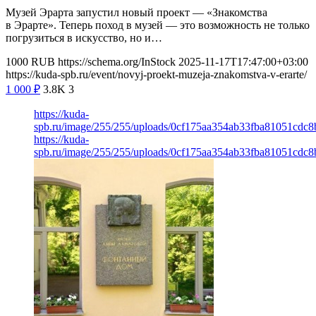
Музей Эрарта запустил новый проект — «Знакомства
в Эрарте». Теперь поход в музей — это возможность не только
погрузиться в искусство, но и…
1000
RUB
https://schema.org/InStock
2025-11-17T17:47:00+03:00
https://kuda-spb.ru/event/novyj-proekt-muzeja-znakomstva-v-erarte/
1 000
₽
3.8K
3
https://kuda-
spb.ru/image/255/255/uploads/0cf175aa354ab33fba81051cdc8
https://kuda-
spb.ru/image/255/255/uploads/0cf175aa354ab33fba81051cdc8