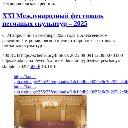
Петропавловская крепость
XXI Международный фестиваль
песчаных скульптур – 2025
С 24 апреля по 15 сентября 2025 года в Алексеевском
равелине Петропавловской крепости пройдет фестиваль
песчаных скульптур…
400
RUB
https://schema.org/InStock
2025-08-09T12:39:00+03:00
https://kuda-spb.ru/event/xxi-mezhdunarodnyj-festival-peschanyx-
skulptur-2025/
500
₽
14.1K
6
https://kuda-
spb.ru/image/255/255/uploads/f1dcb9db2e0055e6c3d207e2c5
https://kuda-
spb.ru/image/255/255/uploads/f1dcb9db2e0055e6c3d207e2c5