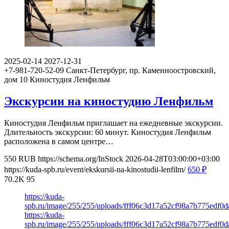
2025-02-14
2027-12-31
+7-981-720-52-09
Санкт-Петербург, пр. Каменноостровский,
дом 10
Киностудия Ленфильм
Экскурсии на киностудию Ленфильм
Киностудия Ленфильм приглашает на ежедневные экскурсии.
Длительность экскурсии: 60 минут. Киностудия Ленфильм
расположена в самом центре…
550
RUB
https://schema.org/InStock
2026-04-28T03:00:00+03:00
https://kuda-spb.ru/event/ekskursii-na-kinostudii-lenfilm/
650
₽
70.2K
95
https://kuda-
spb.ru/image/255/255/uploads/fff06c3d17a52cf98a7b775edf0d
https://kuda-
spb.ru/image/255/255/uploads/fff06c3d17a52cf98a7b775edf0d