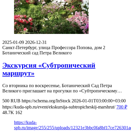
2025-01-09
2026-12-31
Санкт-Петербург, улица Профессора Попова, дом 2
Ботанический сад Петра Великого
Экскурсия «Субтропический
маршрут»
Со вторника по воскресенье, Ботанический Сад Петра
Великого приглашает на прогулки по «Субтропическому…
500
RUB
https://schema.org/InStock
2026-01-01T03:00:00+03:00
https://kuda-spb.ru/event/ekskursija-subtropicheskij-marshrut/
700
₽
48.7K
162
https://kuda-
spb.ru/image/255/255/uploads/12321e3bbc0fa8bf17ce726301a