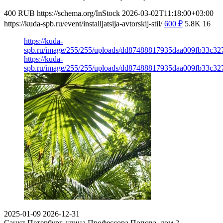
400
RUB
https://schema.org/InStock
2026-03-02T11:18:00+03:00
https://kuda-spb.ru/event/installjatsija-avtorskij-stil/
600
₽
5.8K
16
https://kuda-
spb.ru/image/255/255/uploads/dd87488817935daa009fb33c32
https://kuda-
spb.ru/image/255/255/uploads/dd87488817935daa009fb33c32
2025-01-09
2026-12-31
Санкт-Петербург, улица Профессора Попова, дом 2