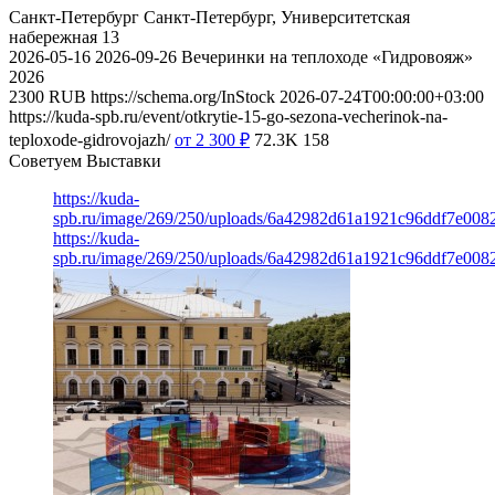
Санкт-Петербург
Санкт-Петербург, Университетская
набережная 13
2026-05-16
2026-09-26
Вечеринки на теплоходе «Гидровояж»
2026
2300
RUB
https://schema.org/InStock
2026-07-24T00:00:00+03:00
https://kuda-spb.ru/event/otkrytie-15-go-sezona-vecherinok-na-
teploxode-gidrovojazh/
от 2 300
₽
72.3K
158
Советуем Выставки
https://kuda-
spb.ru/image/269/250/uploads/6a42982d61a1921c96ddf7e008
https://kuda-
spb.ru/image/269/250/uploads/6a42982d61a1921c96ddf7e008