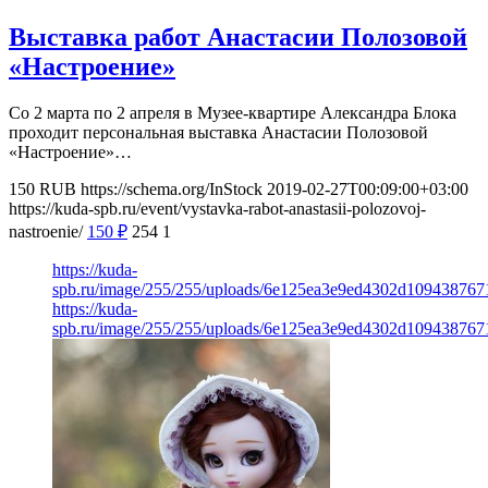
Выставка работ Анастасии Полозовой
«Настроение»
Со 2 марта по 2 апреля в Музее-квартире Александра Блока
проходит персональная выставка Анастасии Полозовой
«Настроение»…
150
RUB
https://schema.org/InStock
2019-02-27T00:09:00+03:00
https://kuda-spb.ru/event/vystavka-rabot-anastasii-polozovoj-
nastroenie/
150
₽
254
1
https://kuda-
spb.ru/image/255/255/uploads/6e125ea3e9ed4302d109438767
https://kuda-
spb.ru/image/255/255/uploads/6e125ea3e9ed4302d109438767