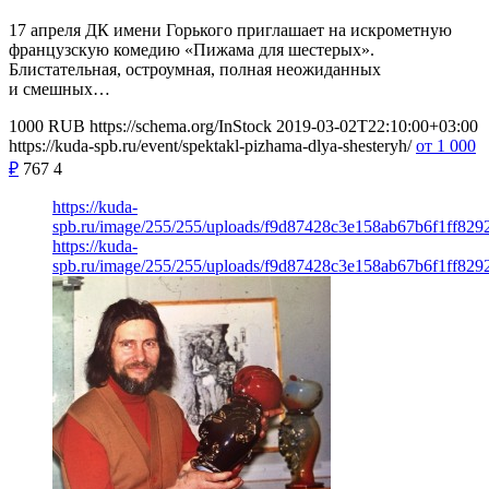
17 апреля ДК имени Горького приглашает на искрометную
французскую комедию «Пижама для шестерых».
Блистательная, остроумная, полная неожиданных
и смешных…
1000
RUB
https://schema.org/InStock
2019-03-02T22:10:00+03:00
https://kuda-spb.ru/event/spektakl-pizhama-dlya-shesteryh/
от 1 000
₽
767
4
https://kuda-
spb.ru/image/255/255/uploads/f9d87428c3e158ab67b6f1ff8292
https://kuda-
spb.ru/image/255/255/uploads/f9d87428c3e158ab67b6f1ff8292