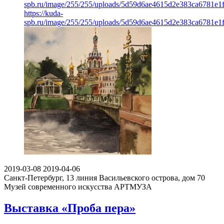
spb.ru/image/255/255/uploads/5d59d6ae4615d2e383ca6781e1f
https://kuda-
spb.ru/image/255/255/uploads/5d59d6ae4615d2e383ca6781e1f
2019-03-08
2019-04-06
Санкт-Петербург, 13 линия Васильевского острова, дом 70
Музей современного искусства АРТМУЗА
Выставка «Проба пера»