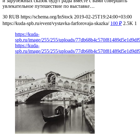
и зарубежных сказок будут рады вместе с вами совершить
увлекательное путешествие по выставке…
30
RUB
https://schema.org/InStock
2019-02-25T19:24:00+03:00
https://kuda-spb.ru/event/vystavka-farforovaja-skazka/
100
₽
2.5K
1
https://kuda-
spb.ru/image/255/255/uploads/77db68b4c570f81489d5e1d9df9
https://kuda-
spb.ru/image/255/255/uploads/77db68b4c570f81489d5e1d9df9