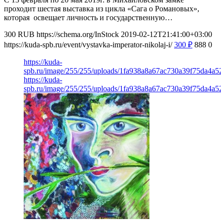
проходит шестая выставка из цикла «Сага о Романовых»,
которая освещает личность и государственную…
300
RUB
https://schema.org/InStock
2019-02-12T21:41:00+03:00
https://kuda-spb.ru/event/vystavka-imperator-nikolaj-i/
300
₽
888
0
https://kuda-
spb.ru/image/255/255/uploads/1fa938a8a67ac730a39f75da4a5
https://kuda-
spb.ru/image/255/255/uploads/1fa938a8a67ac730a39f75da4a5