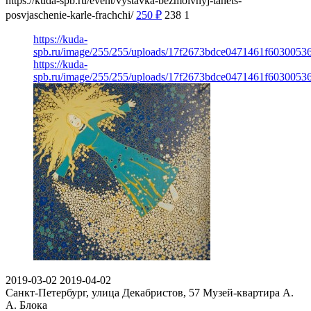
https://kuda-spb.ru/event/vystavka-bezmolvnyj-tanets-
posvjaschenie-karle-frachchi/
250
₽
238
1
https://kuda-
spb.ru/image/255/255/uploads/17f2673bdce0471461f6030053
https://kuda-
spb.ru/image/255/255/uploads/17f2673bdce0471461f6030053
2019-03-02
2019-04-02
Санкт-Петербург, улица Декабристов, 57
Музей-квартира А.
А. Блока