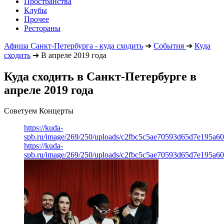
Пространства
Клубы
Прочее
Рестораны
Афиша Санкт-Петербурга - куда сходить
➔
События
➔
Куда
сходить
➔
В апреле 2019 года
Куда сходить в Санкт-Петербурге в
апреле 2019 года
Советуем Концерты
https://kuda-
spb.ru/image/269/250/uploads/c2fbc5c5ae70593d65d7e195a6
https://kuda-
spb.ru/image/269/250/uploads/c2fbc5c5ae70593d65d7e195a6