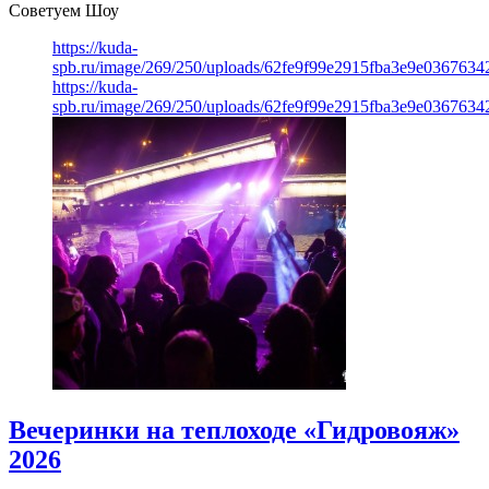
Советуем Шоу
https://kuda-
spb.ru/image/269/250/uploads/62fe9f99e2915fba3e9e03676342
https://kuda-
spb.ru/image/269/250/uploads/62fe9f99e2915fba3e9e03676342
Вечеринки на теплоходе «Гидровояж»
2026