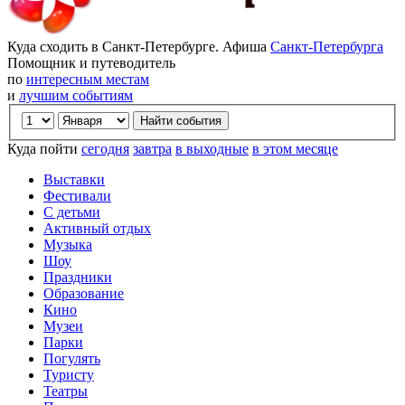
Куда сходить в Санкт-Петербурге. Афиша
Санкт-Петербурга
Помощник и путеводитель
по
интересным местам
и
лучшим событиям
Куда пойти
сегодня
завтра
в выходные
в этом месяце
Выставки
Фестивали
С детьми
Активный отдых
Музыка
Шоу
Праздники
Образование
Кино
Музеи
Парки
Погулять
Туристу
Театры