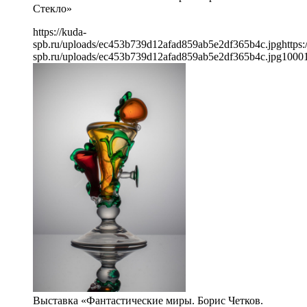
Стекло»
https://kuda-
spb.ru/uploads/ec453b739d12afad859ab5e2df365b4c.jpg
https:
spb.ru/uploads/ec453b739d12afad859ab5e2df365b4c.jpg
1000
Выставка «Фантастические миры. Борис Четков.