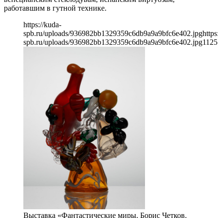
работавшим в гутной технике.
https://kuda-
spb.ru/uploads/936982bb1329359c6db9a9a9bfc6e402.jpg
https
spb.ru/uploads/936982bb1329359c6db9a9a9bfc6e402.jpg
1125
Выставка «Фантастические миры. Борис Четков.