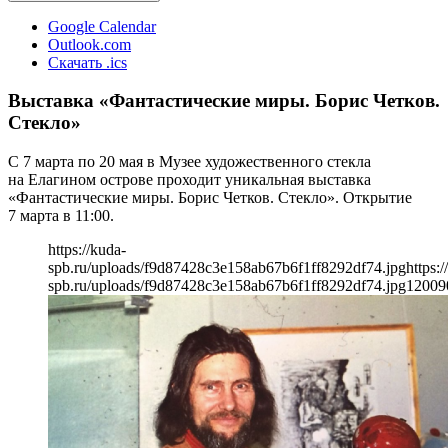
Google Calendar
Outlook.com
Скачать .ics
Выставка «Фантастические миры. Борис Четков.
Стекло»
С 7 марта по 20 мая в Музее художественного стекла
на Елагином острове проходит уникальная выставка
«Фантастические миры. Борис Четков. Стекло». Открытие
7 марта в 11:00.
https://kuda-
spb.ru/uploads/f9d87428c3e158ab67b6f1ff8292df74.jpg
https:/
spb.ru/uploads/f9d87428c3e158ab67b6f1ff8292df74.jpg
1200
9