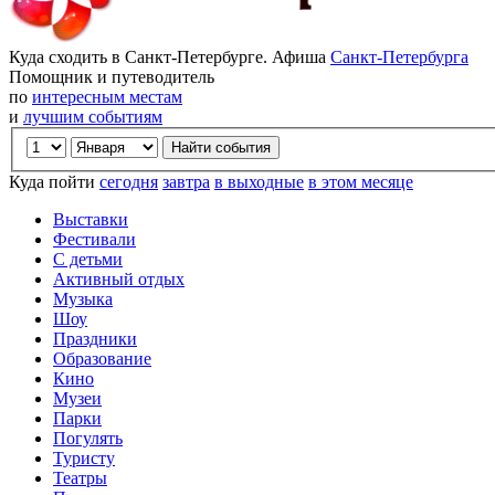
Куда сходить в Санкт-Петербурге. Афиша
Санкт-Петербурга
Помощник и путеводитель
по
интересным местам
и
лучшим событиям
Куда пойти
сегодня
завтра
в выходные
в этом месяце
Выставки
Фестивали
С детьми
Активный отдых
Музыка
Шоу
Праздники
Образование
Кино
Музеи
Парки
Погулять
Туристу
Театры