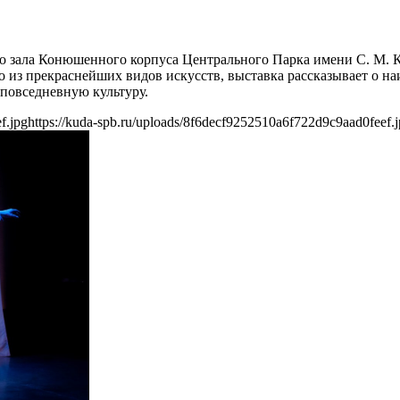
го зала Конюшенного корпуса Центрального Парка имени С. М. 
из прекраснейших видов искусств, выставка рассказывает о наи
 повседневную культуру.
f.jpg
https://kuda-spb.ru/uploads/8f6decf9252510a6f722d9c9aad0feef.