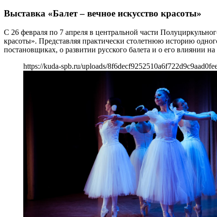
Выставка «Балет – вечное искусство красоты»
С 26 февраля по 7 апреля в центральной части Полуциркульно
красоты». Представляя практически столетнюю историю одного 
постановщиках, о развитии русского балета и о его влиянии на
https://kuda-spb.ru/uploads/8f6decf9252510a6f722d9c9aad0fee