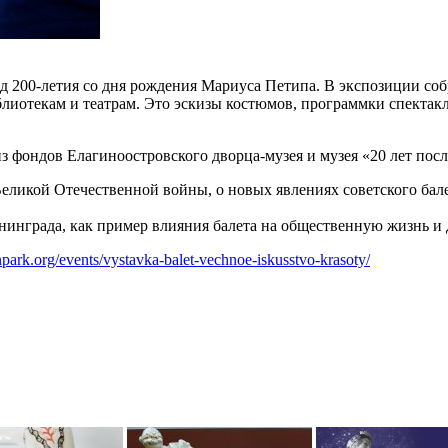
год 200-летия со дня рождения Мариуса Петипа. В экспозиции 
лиотекам и театрам. Это эскизы костюмов, программки спектакле
 фондов Елагиноостровского дворца-музея и музея «20 лет посл
 Великой Отечественной войны, о новых явлениях советского бал
инграда, как пример влияния балета на общественную жизнь и д
inpark.org/events/vystavka-balet-vechnoe-iskusstvo-krasoty/