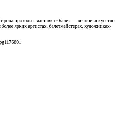
Кирова проходит выставка «Балет — вечное искусство
более ярких артистах, балетмейстерах, художниках-
jpg
1176
801