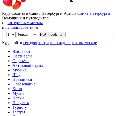
Куда сходить в Санкт-Петербурге. Афиша
Санкт-Петербурга
Помощник и путеводитель
по
интересным местам
и
лучшим событиям
Куда пойти
сегодня
завтра
в выходные
в этом месяце
Выставки
Фестивали
С детьми
Активный отдых
Музыка
Шоу
Праздники
Образование
Кино
Музеи
Парки
Погулять
Туристу
Театры