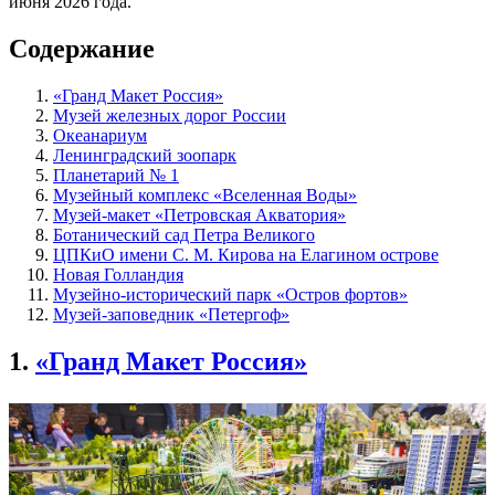
июня 2026 года.
Содержание
«Гранд Макет Россия»
Музей железных дорог России
Океанариум
Ленинградский зоопарк
Планетарий № 1
Музейный комплекс «Вселенная Воды»
Музей-макет «Петровская Акватория»
Ботанический сад Петра Великого
ЦПКиО имени С. М. Кирова на Елагином острове
Новая Голландия
Музейно-исторический парк «Остров фортов»
Музей-заповедник «Петергоф»
1.
«Гранд Макет Россия»