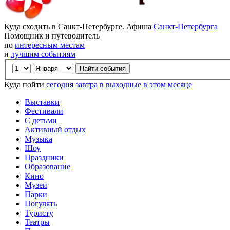
Куда сходить в Санкт-Петербурге. Афиша
Санкт-Петербурга
Помощник и путеводитель
по
интересным местам
и
лучшим событиям
Куда пойти
сегодня
завтра
в выходные
в этом месяце
Выставки
Фестивали
С детьми
Активный отдых
Музыка
Шоу
Праздники
Образование
Кино
Музеи
Парки
Погулять
Туристу
Театры