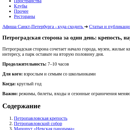
Пространства
Клубы
Прочее
Рестораны
Афиша Санкт-Петербурга - куда сходить
➔
Статьи и публикац
Петроградская сторона за один день: крепость, на
Петроградская сторона сочетает начало города, музеи, жилые к
интересу, а парк оставьте на вторую половину дня.
Продолжительность:
7–10 часов
Для кого:
взрослым и семьям со школьниками
Когда:
круглый год
Важно:
режимы, билеты, входы и сезонные ограничения меняю
Содержание
Петропавловская крепость
Петропавловский собор
Маршрут «Невская панорама»