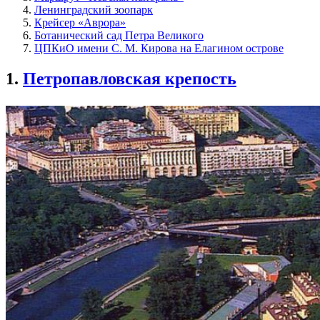
Ленинградский зоопарк
Крейсер «Аврора»
Ботанический сад Петра Великого
ЦПКиО имени С. М. Кирова на Елагином острове
1.
Петропавловская крепость