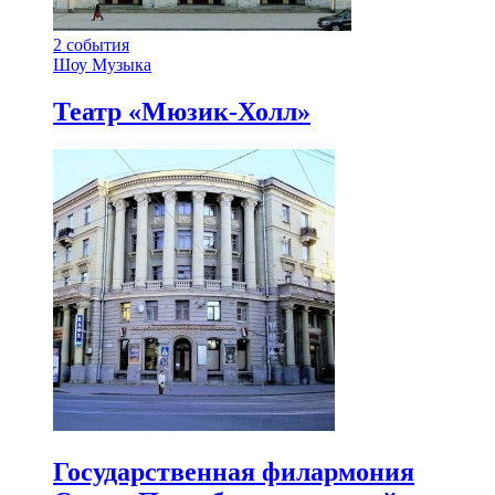
2
события
Шоу
Музыка
Театр «Мюзик-Холл»
Государственная филармония