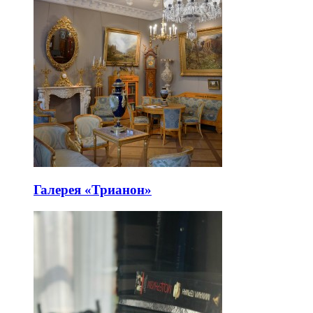
Галерея «Трианон»