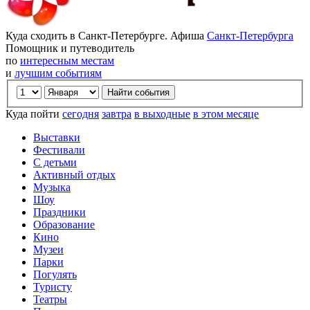
Куда сходить в Санкт-Петербурге. Афиша
Санкт-Петербурга
Помощник и путеводитель
по
интересным местам
и
лучшим событиям
Куда пойти
сегодня
завтра
в выходные
в этом месяце
Выставки
Фестивали
С детьми
Активный отдых
Музыка
Шоу
Праздники
Образование
Кино
Музеи
Парки
Погулять
Туристу
Театры