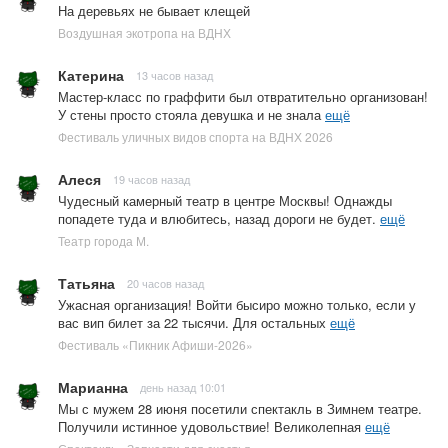
На деревьях не бывает клещей
Воздушная экотропа на ВДНХ
Катерина
13 часов назад
Мастер-класс по граффити был отвратительно организован!
У стены просто стояла девушка и не знала
ещё
Фестиваль уличных видов спорта на ВДНХ 2026
Алеся
19 часов назад
Чудесный камерный театр в центре Москвы! Однажды
попадете туда и влюбитесь, назад дороги не будет.
ещё
Театр города М.
Татьяна
20 часов назад
Ужасная организация! Войти бысиро можно только, если у
вас вип билет за 22 тысячи. Для остальных
ещё
Фестиваль «Пикник Афиши-2026»
Марианна
день назад 10:01
Мы с мужем 28 июня посетили спектакль в Зимнем театре.
Получили истинное удовольствие! Великолепная
ещё