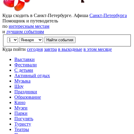
Куда сходить в Санкт-Петербурге. Афиша
Санкт-Петербурга
Помощник и путеводитель
по
интересным местам
и
лучшим событиям
Куда пойти
сегодня
завтра
в выходные
в этом месяце
Выставки
Фестивали
С детьми
Активный отдых
Музыка
Шоу
Праздники
Образование
Кино
Музеи
Парки
Погулять
Туристу
Театры