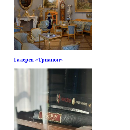
Галерея «Трианон»