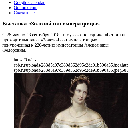
Google Calendar
Outlook.com
Скачать .ics
Выставка «Золотой сон императрицы»
С 26 мая по 23 сентября 2018г. в музее-заповеднике «Гатчина»
проходит выставка «Золотой сон императрицы»,
приуроченная к 220-летию императрицы Александры
Федоровны.
https://kuda-
spb.ru/uploads/283d5a97c389d362d95c2de91b590a35.jpeg
htt
spb.ru/uploads/283d5a97c389d362d95c2de91b590a35.jpeg
58