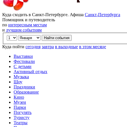
Куда сходить в Санкт-Петербурге. Афиша
Санкт-Петербурга
Помощник и путеводитель
по
интересным местам
и
лучшим событиям
Куда пойти
сегодня
завтра
в выходные
в этом месяце
Выставки
Фестивали
С детьми
Активный отдых
Музыка
Шоу
Праздники
Образование
Кино
Музеи
Парки
Погулять
Туристу
Театры