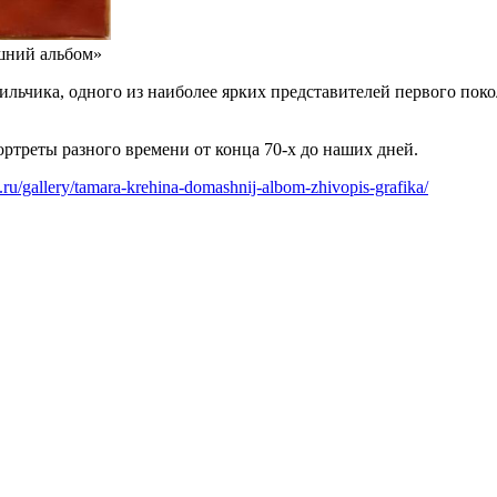
шний альбом»
ьчика, одного из наиболее ярких представителей первого поко
ртреты разного времени от конца 70-х до наших дней.
y.ru/gallery/tamara-krehina-domashnij-albom-zhivopis-grafika/