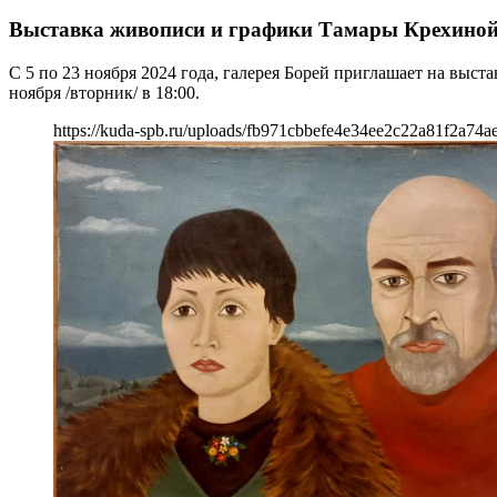
Выставка живописи и графики Тамары Крехино
С 5 по 23 ноября 2024 года, галерея Борей приглашает на выс
ноября /вторник/ в 18:00.
https://kuda-spb.ru/uploads/fb971cbbefe4e34ee2c22a81f2a74a