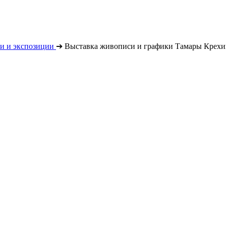
и и экспозиции
➔
Выставка живописи и графики Тамары Крех