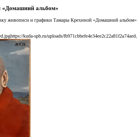
й «Домашний альбом»
тавку живописи и графики Тамары Крехиной «Домашний альбом». 
ed.jpg
https://kuda-spb.ru/uploads/fb971cbbefe4e34ee2c22a81f2a74aed.