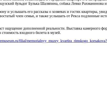
нцузский бульдог Булька Шаляпина, собака Левко Рахманинова и
ону и услышать его рассказы о хозяевах и гостях квартиры, ув
востатый член семьи, и также услышать от Рекса подлинные ис
ст ощущение дополненной реальности. Выставка камерного форм
стоимость входного билета в музей.
atremuseum.ru/filial/memorialnyy_muzey_kvartira_rimskogo_korsakova