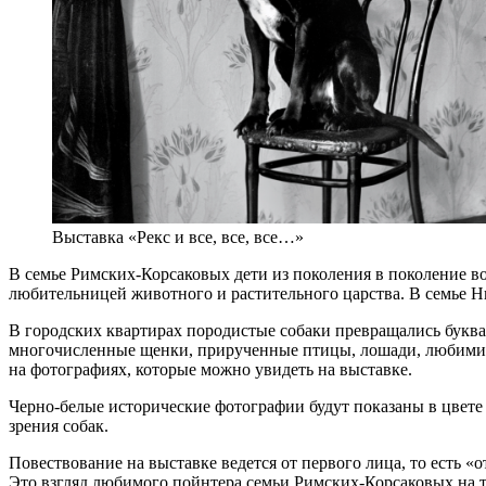
Выставка «Рекс и все, все, все…»
В семье Римских-Корсаковых дети из поколения в поколение в
любительницей животного и растительного царства. В семье 
В городских квартирах породистые собаки превращались букваль
многочисленные щенки, прирученные птицы, лошади, любимица
на фотографиях, которые можно увидеть на выставке.
Черно-белые исторические фотографии будут показаны в цвете
зрения собак.
Повествование на выставке ведется от первого лица, то есть
Это взгляд любимого пойнтера семьи Римских-Корсаковых на теч