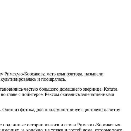
у Римскую-Корсакову, мать композитора, называли
культивировалась и поощрялась.
 становились частью большого домашнего зверинца. Котята,
во главе с пойнтером Рексом оказались запечатленными
ы. Один из фотокадров продемонстрирует цветовую палитру
щие подлинные истории из жизни семьи Римских-Корсаковых.
мениях, и, конечно, на хозяев и гостей дома, которые тоже