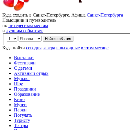
Куда сходить в Санкт-Петербурге. Афиша
Санкт-Петербурга
Помощник и путеводитель
по
интересным местам
и
лучшим событиям
Куда пойти
сегодня
завтра
в выходные
в этом месяце
Выставки
Фестивали
С детьми
Активный отдых
Музыка
Шоу
Праздники
Образование
Кино
Музеи
Парки
Погулять
Туристу
Театры