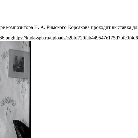
е композитора Н. А. Римского-Корсакова проходит выставка для 
d66.png
https://kuda-spb.ru/uploads/c2bbf720fab449547e175d7bfc9f4d