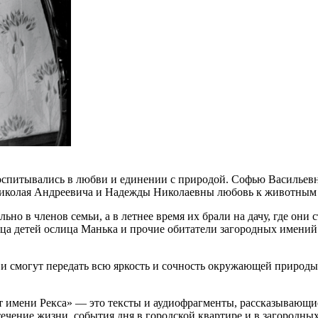
оспитывались в любви и единении с природой. Софью Васильевн
Николая Андреевича и Надежды Николаевны любовь к животным 
но в членов семьи, а в летнее время их брали на дачу, где они
 детей ослица Манька и прочие обитатели загородных имений 
 и смогут передать всю яркость и сочность окружающей природ
 «от имени Рекса» — это тексты и аудиофрагменты, рассказываю
ение жизни, события дня в городской квартире и в загородных и