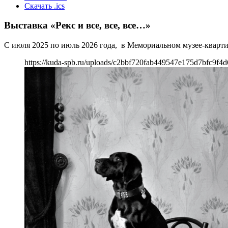
Скачать .ics
Выставка «Рекс и все, все, все…»
С июля 2025 по июль 2026 года, в Мемориальном музее-квартир
https://kuda-spb.ru/uploads/c2bbf720fab449547e175d7bfc9f4