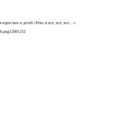
взрослых и детей «Рекс и все, все, все…».
66.png
1200
1252