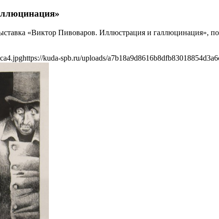
аллюцинация»
 выставка «Виктор Пивоваров. Иллюстрация и галлюцинация», по
ca4.jpg
https://kuda-spb.ru/uploads/a7b18a9d8616b8dfb83018854d3a6