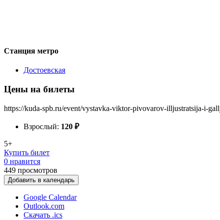
Станция метро
Достоевская
Цены на билеты
https://kuda-spb.ru/event/vystavka-viktor-pivovarov-illjustratsija-i-gallj
Взрослый:
120
₽
5+
Купить билет
0 нравится
449
просмотров
Добавить в календарь
Google Calendar
Outlook.com
Скачать .ics