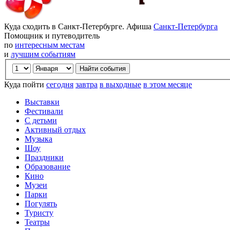
Куда сходить в Санкт-Петербурге. Афиша
Санкт-Петербурга
Помощник и путеводитель
по
интересным местам
и
лучшим событиям
Куда пойти
сегодня
завтра
в выходные
в этом месяце
Выставки
Фестивали
С детьми
Активный отдых
Музыка
Шоу
Праздники
Образование
Кино
Музеи
Парки
Погулять
Туристу
Театры