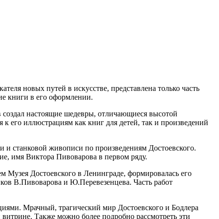
теля новых путей в искусстве, представлена только часть
ие книги в его оформлении.
в создал настоящие шедевры, отличающиеся высотой
к его иллюстрациям как книг для детей, так и произведений
и и станковой живописи по произведениям Достоевского.
е, имя Виктора Пивоварова в первом ряду.
ем Музея Достоевского в Ленинграде, формировалась его
ков В.Пивоварова и Ю.Перевезенцева. Часть работ
циями. Мрачный, трагический мир Достоевского и Бодлера
 витрине. Также можно более подробно рассмотреть эти