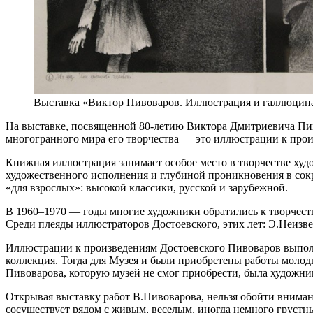
Выставка «Виктор Пивоваров. Иллюстрация и галлюцин
На выставке, посвященной 80-летию Виктора Дмитриевича Пиво
многогранного мира его творчества — это иллюстрации к прои
Книжная иллюстрация занимает особое место в творчестве ху
художественного исполнения и глубиной проникновения в сок
«для взрослых»: высокой классики, русской и зарубежной.
В 1960–1970 — годы многие художники обратились к творчест
Среди плеяды иллюстраторов Достоевского, этих лет: Э.Неизв
Иллюстрации к произведениям Достоевского Пивоваров выполни
коллекция. Тогда для Музея и были приобретены работы молод
Пивоварова, которую музей не смог приобрести, была художни
Открывая выставку работ В.Пивоварова, нельзя обойти внима
сосуществует рядом с живым, веселым, иногда немного грустн