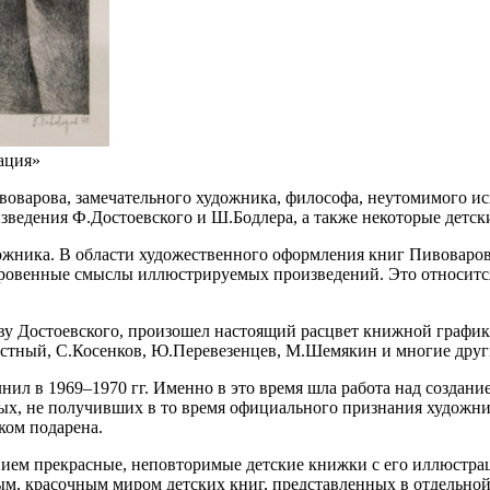
ация»
варова, замечательного художника, философа, неутомимого иска
зведения Ф.Достоевского и Ш.Бодлера, а также некоторые детск
дожника. В области художественного оформления книг Пивоваро
ровенные смыслы иллюстрируемых произведений. Это относится 
ву Достоевского, произошел настоящий расцвет книжной график
естный, С.Косенков, Ю.Перевезенцев, М.Шемякин и многие други
л в 1969–1970 гг. Именно в это время шла работа над создани
ых, не получивших в то время официального признания художни
ком подарена.
нием прекрасные, неповторимые детские книжки с его иллюстра
ым, красочным миром детских книг, представленных в отдельной