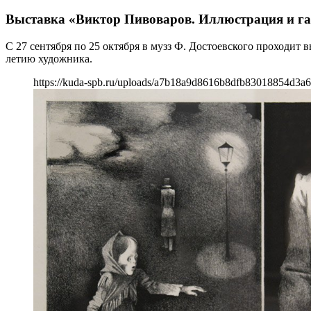
Выставка «Виктор Пивоваров. Иллюстрация и г
С 27 сентября по 25 октября в музз Ф. Достоевского проходит
летию художника.
https://kuda-spb.ru/uploads/a7b18a9d8616b8dfb83018854d3a6