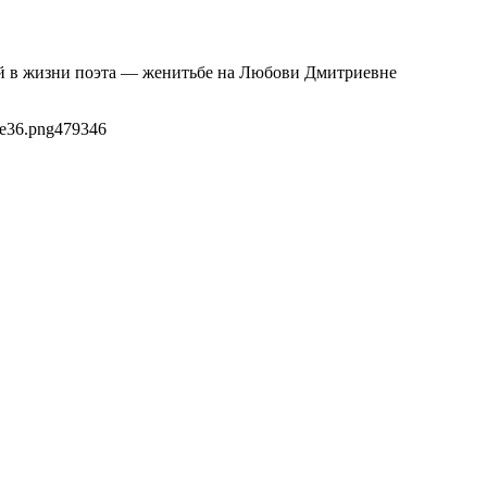
тий в жизни поэта — женитьбе на Любови Дмитриевне
1e36.png
479
346