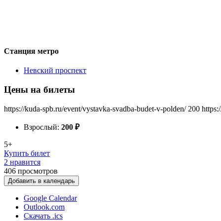
Станция метро
Невский проспект
Цены на билеты
https://kuda-spb.ru/event/vystavka-svadba-budet-v-polden/
200
https:
Взрослый:
200
₽
5+
Купить билет
2 нравится
406
просмотров
Добавить в календарь
Google Calendar
Outlook.com
Скачать .ics