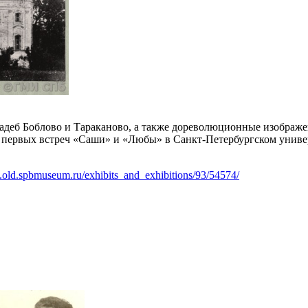
еб Боблово и Тараканово, а также дореволюционные изображени
т первых встреч «Саши» и «Любы» в Санкт-Петербургском униве
.old.spbmuseum.ru/exhibits_and_exhibitions/93/54574/