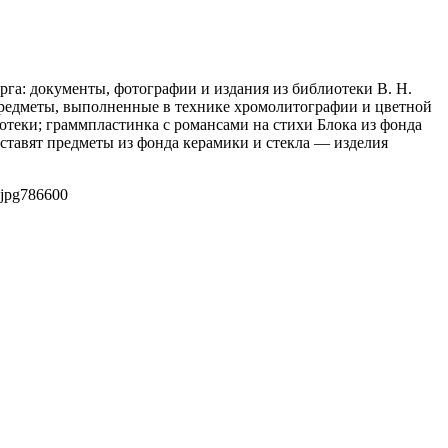
рга: документы, фотографии и издания из библиотеки В. Н.
предметы, выполненные в технике хромолитографии и цветной
отеки; граммпластинка с романсами на стихи Блока из фонда
тавят предметы из фонда керамики и стекла — изделия
jpg
786
600