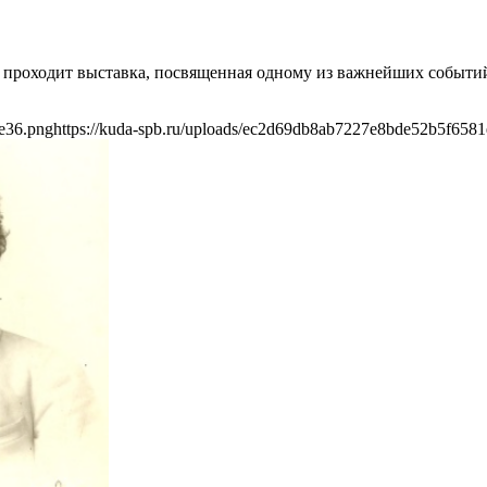
лока проходит выставка, посвященная одному из важнейших собы
e36.png
https://kuda-spb.ru/uploads/ec2d69db8ab7227e8bde52b5f658