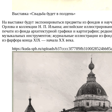
Выставка «Свадьба будет в полдень»
На выставке будут экспонироваться предметы из фондов и нау
Орлова и коллекции Н. П. Ильина; английские иллюстрирован
печати из фонда архитектурной графики и картографии; редки
музыкальных инструментов; журнальные иллюстрации из фонда
из фарфора конца XIX — начала ХХ века.
https://kuda-spb.ru/uploads/b37cccc3f77ff9fb3100f28524bb85