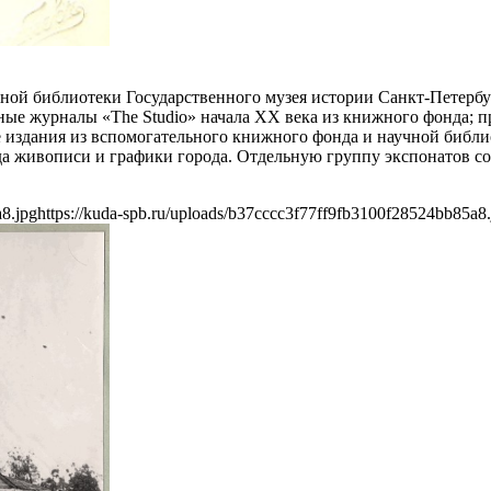
чной библиотеки Государственного музея истории Санкт-Петербу
ные журналы «The Studio» начала ХХ века из книжного фонда; 
е издания из вспомогательного книжного фонда и научной библи
 живописи и графики города. Отдельную группу экспонатов сос
a8.jpg
https://kuda-spb.ru/uploads/b37cccc3f77ff9fb3100f28524bb85a8.