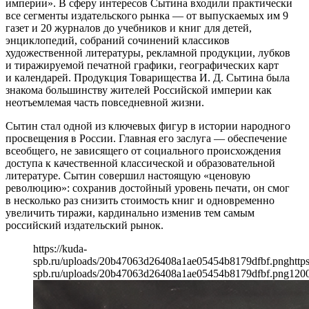
империи». В сферу интересов Сытина входили практически
все сегменты издательского рынка — от выпускаемых им 9
газет и 20 журналов до учебников и книг для детей,
энциклопедий, собраний сочинений классиков
художественной литературы, рекламной продукции, лубков
и тиражируемой печатной графики, географических карт
и календарей. Продукция Товарищества И. Д. Сытина была
знакома большинству жителей Российской империи как
неотъемлемая часть повседневной жизни.
Сытин стал одной из ключевых фигур в истории народного
просвещения в России. Главная его заслуга — обеспечение
всеобщего, не зависящего от социального происхождения
доступа к качественной классической и образовательной
литературе. Сытин совершил настоящую «ценовую
революцию»: сохранив достойный уровень печати, он смог
в несколько раз снизить стоимость книг и одновременно
увеличить тиражи, кардинально изменив тем самым
российский издательский рынок.
https://kuda-
spb.ru/uploads/20b47063d26408a1ae05454b8179dfbf.png
http
spb.ru/uploads/20b47063d26408a1ae05454b8179dfbf.png
120