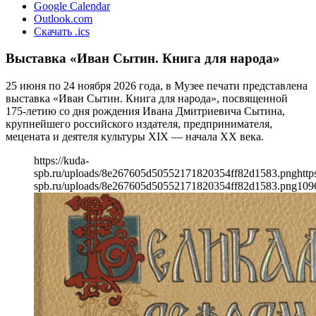
Google Calendar
Outlook.com
Скачать .ics
Выставка «Иван Сытин. Книга для народа»
25 июня по 24 ноября 2026 года, в Музее печати представлена
выставка «Иван Сытин. Книга для народа», посвященной
175-летию со дня рождения Ивана Дмитриевича Сытина,
крупнейшего российского издателя, предпринимателя,
мецената и деятеля культуры XIX — начала ХХ века.
https://kuda-
spb.ru/uploads/8e267605d50552171820354ff82d1583.png
http
spb.ru/uploads/8e267605d50552171820354ff82d1583.png
109