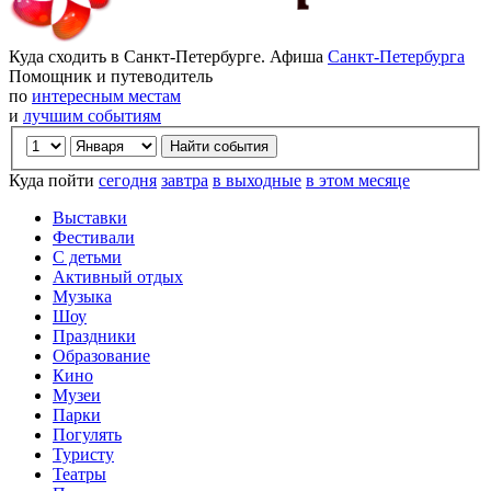
Куда сходить в Санкт-Петербурге. Афиша
Санкт-Петербурга
Помощник и путеводитель
по
интересным местам
и
лучшим событиям
Куда пойти
сегодня
завтра
в выходные
в этом месяце
Выставки
Фестивали
С детьми
Активный отдых
Музыка
Шоу
Праздники
Образование
Кино
Музеи
Парки
Погулять
Туристу
Театры