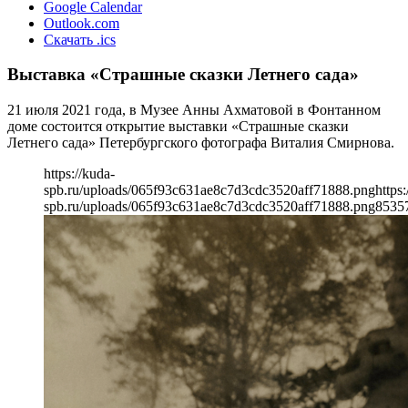
Google Calendar
Outlook.com
Скачать .ics
Выставка «Страшные сказки Летнего сада»
21 июля 2021 года, в Музее Анны Ахматовой в Фонтанном
доме состоится открытие выставки «Страшные сказки
Летнего сада» Петербургского фотографа Виталия Смирнова.
https://kuda-
spb.ru/uploads/065f93c631ae8c7d3cdc3520aff71888.png
https:
spb.ru/uploads/065f93c631ae8c7d3cdc3520aff71888.png
853
5