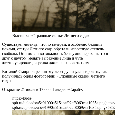
Выставка «Страшные сказки Летнего сада»
Существует легенда, что по вечерам, а особенно белыми
ночами, статуи Летнего сада обретали известную степень
свободы. Они имели возможность бесшумно перекликаться
друг с другом, менять выражение лица и чуть
жестикулировать, изредка даже варьировать позу.
Виталий Смирнов решил эту легенду визуализировать, так
получилась серия фотографий «Страшные сказки Летнего
сада».
Открытие 21 июля в 17:00 в Галерее «Сарай».
https://kuda-
spb.ru/uploads/a5e91990a515acaf02cf8069eaa1035a.png
https:
spb.ru/uploads/a5e91990a515acaf02cf8069eaa1035a.png
853
5