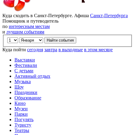
Куда сходить в Санкт-Петербурге. Афиша
Санкт-Петербурга
Помощник и путеводитель
по
интересным местам
и
лучшим событиям
Куда пойти
сегодня
завтра
в выходные
в этом месяце
Выставки
Фестивали
С детьми
Активный отдых
Музыка
Шоу
Праздники
Образование
Кино
Музеи
Парки
Погулять
Туристу
Театры