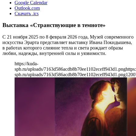
Google Calendar
Outlook.com
Скачать .ics
Выставка «Странствующие в темноте»
С 21 ноября 2025 по 8 февраля 2026 года, Музей современного
искусства Эрарта представляет выставку Ивана Покидышева,
в работах которого слияние тепла и света рождает образы
любви, надежды, внутренней силы и уязвимости.
https://kuda-
spb.ru/uploads/7163d586acdb8b70ee1102eceff943d1.png
https
spb.ru/uploads/7163d586acdb8b70ee1102eceff943d1.png
1200