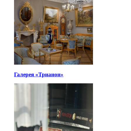
Галерея «Трианон»