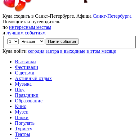
Куда сходить в Санкт-Петербурге. Афиша
Санкт-Петербурга
Помощник и путеводитель
по
интересным местам
и
лучшим событиям
Куда пойти
сегодня
завтра
в выходные
в этом месяце
Выставки
Фестивали
С детьми
Активный отдых
Музыка
Шоу
Праздники
Образование
Кино
Музеи
Парки
Погулять
Туристу
Театры