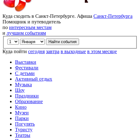
Куда сходить в Санкт-Петербурге. Афиша
Санкт-Петербурга
Помощник и путеводитель
по
интересным местам
и
лучшим событиям
Куда пойти
сегодня
завтра
в выходные
в этом месяце
Выставки
Фестивали
С детьми
Активный отдых
Музыка
Шоу
Праздники
Образование
Кино
Музеи
Парки
Погулять
Туристу
Театры