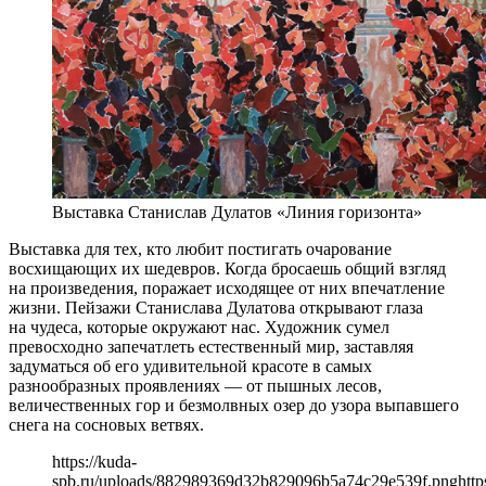
Выставка Станислав Дулатов «Линия горизонта»
Выставка для тех, кто любит постигать очарование
восхищающих их шедевров. Когда бросаешь общий взгляд
на произведения, поражает исходящее от них впечатление
жизни. Пейзажи Станислава Дулатова открывают глаза
на чудеса, которые окружают нас. Художник сумел
превосходно запечатлеть естественный мир, заставляя
задуматься об его удивительной красоте в самых
разнообразных проявлениях — от пышных лесов,
величественных гор и безмолвных озер до узора выпавшего
снега на сосновых ветвях.
https://kuda-
spb.ru/uploads/882989369d32b829096b5a74c29e539f.png
http