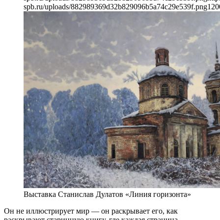
spb.ru/uploads/882989369d32b829096b5a74c29e539f.png
120
Выставка Станислав Дулатов «Линия горизонта»
Он не иллюстрирует мир — он раскрывает его, как
раскрывают старинную книгу, где каждая страница —