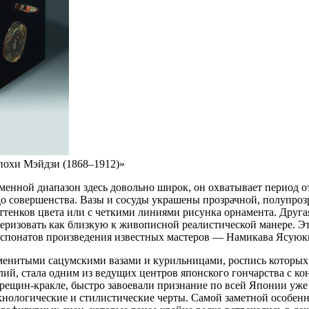
похи Мэйдзи (1868–1912)»
менной диапазон здесь довольно широк, он охватывает период о
 до совершенства. Вазы и сосуды украшены прозрачной, полупро
 оттенков цвета или с четкими линиями рисунка орнамента. Друг
теризовать как близкую к живописной реалистической манере.
экспонатов произведения известных мастеров — Намикава Ясуюк
аменитыми сацумскими вазами и курильницами, роспись которы
ий, стала одним из ведущих центров японского гончарства с ко
рещин-кракле, быстро завоевали признание по всей Японии уже 
нологические и стилистические черты. Самой заметной особенн