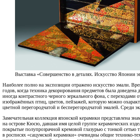
Выставка «Совершенство в деталях. Искусство Японии э
Наиболее полно на экспозиции отражено искусство эмали. Вре
годов, когда техника декорирования предметов была доведена
иногда контрастного черного зеркального фона, с переходами
изображённых птиц, цветов, пейзажей, которую можно охарак
цветной перегородчатой и бесперегородчатой эмалей. Среди 
Замечательная коллекция японской керамики представлена зн
на острове Кюсю, давшая имя целой группе керамических издел
покрытые полупрозрачной кремовой глазурью с тонкой сетью т
в росписях «сацумской керамики» очевидны общие технико-тех