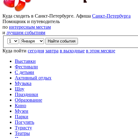
Куда сходить в Санкт-Петербурге. Афиша
Санкт-Петербурга
Помощник и путеводитель
по
интересным местам
и
лучшим событиям
Куда пойти
сегодня
завтра
в выходные
в этом месяце
Выставки
Фестивали
С детьми
Активный отдых
Музыка
Шоу
Праздники
Образование
Кино
Музеи
Парки
Погулять
Туристу
Театры