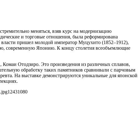
стремительно меняться, взяв курс на модернизацию
дические и торговые отношения, была реформирована
К власти пришел молодой император Муцухито (1852–1912),
вую, современную Японию. К концу столетия всеобъемлющие
 Комаи Отодзиро. Это произведения из различных сплавов,
щательную обработку таких памятников сравнивали с парчовым
оревта. На выставке демонстрируются уникальные для японской
лекциях.
.jpg
1243
1080