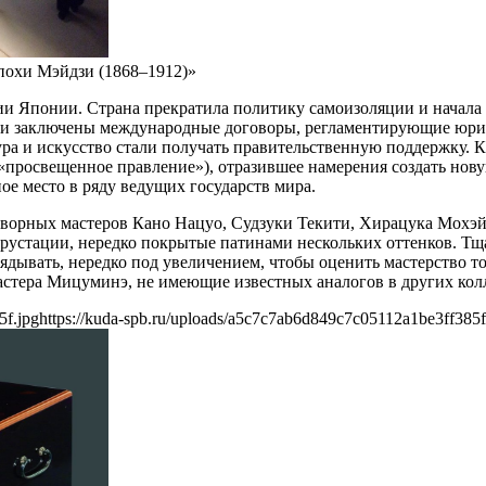
похи Мэйдзи (1868–1912)»
и Японии. Страна прекратила политику самоизоляции и начала 
ыли заключены международные договоры, регламентирующие юри
ура и искусство стали получать правительственную поддержку. 
«просвещенное правление»), отразившее намерения создать но
ое место в ряду ведущих государств мира.
ворных мастеров Кано Нацуо, Судзуки Текити, Хирацука Мохэй,
крустации, нередко покрытые патинами нескольких оттенков. Т
лядывать, нередко под увеличением, чтобы оценить мастерство т
мастера Мицуминэ, не имеющие известных аналогов в других кол
5f.jpg
https://kuda-spb.ru/uploads/a5c7c7ab6d849c7c05112a1be3ff385f