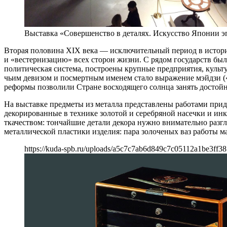
Выставка «Совершенство в деталях. Искусство Японии э
Вторая половина XIX века — исключительный период в истори
и «вестернизацию» всех сторон жизни. С рядом государств б
политическая система, построены крупные предприятия, культ
чьим девизом и посмертным именем стало выражение мэйдзи (
реформы позволили Стране восходящего солнца занять достойн
На выставке предметы из металла представлены работами прид
декорированные в технике золотой и серебряной насечки и ин
ткачеством: тончайшие детали декора нужно внимательно разг
металлической пластики изделия: пара золоченых ваз работы 
https://kuda-spb.ru/uploads/a5c7c7ab6d849c7c05112a1be3ff38