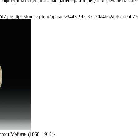
фигурных сцен, которые ранее крайне редко встречались в де
7d7.jpg
https://kuda-spb.ru/uploads/344319f2a97170a4b62afd61eebb77
похи Мэйдзи (1868–1912)»