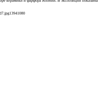
коре керамики и фарфора Японии. В экспозиции показаны
d7.jpg
1394
1080