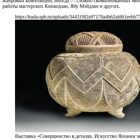
жанровых композиций, иногда — сложно скомпонованных много
работы мастерских Кинкодзан, Ябу Мэйдзан и других.
https://kuda-spb.ru/uploads/344319f2a97170a4b62afd61eebb7
Выставка «Совершенство в деталях. Искусство Японии э