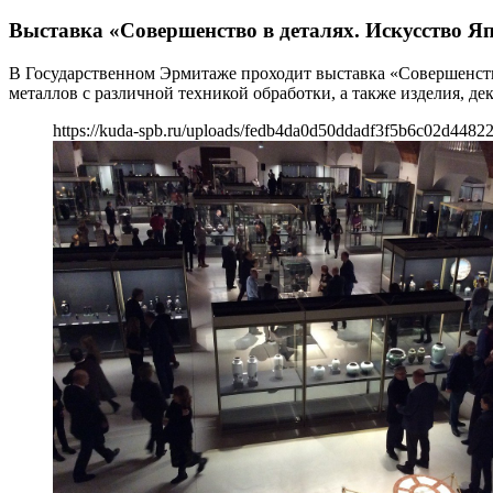
Выставка «Совершенство в деталях. Искусство Я
В Государственном Эрмитаже проходит выставка «Совершенство
металлов с различной техникой обработки, а также изделия, д
https://kuda-spb.ru/uploads/fedb4da0d50ddadf3f5b6c02d44822