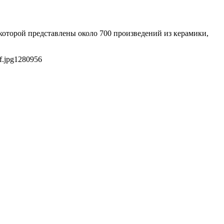
которой представлены около 700 произведений из керамики,
f.jpg
1280
956