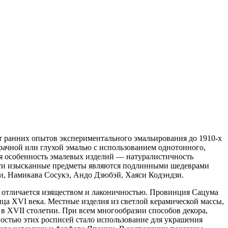
т ранних опытов экспериментального эмальирования до 1910-х
зрачной или глухой эмалью с использованием однотонного,
ая особенность эмалевых изделий — натуралистичность
 Эти изысканные предметы являются подлинными шедеврами
и, Намикава Сосукэ, Андо Дзюбэй, Хаяси Кодэндзи.
х отличается изяществом и лаконичностью. Провинция Сацума
нца XVI века. Местные изделия из светлой керамической массы,
в XVII столетии. При всем многообразии способов декора,
остью этих росписей стало использование для украшения