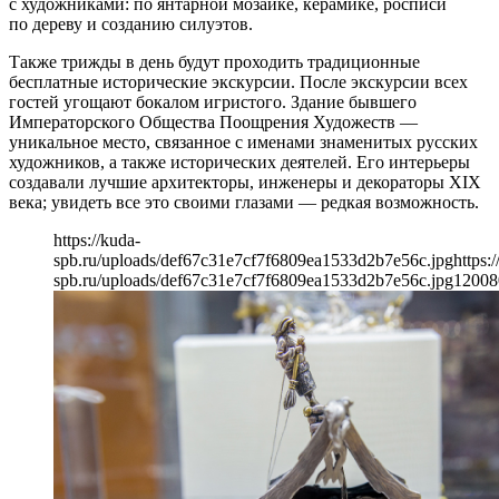
с художниками: по янтарной мозаике, керамике, росписи
по дереву и созданию силуэтов.
Также трижды в день будут проходить традиционные
бесплатные исторические экскурсии. После экскурсии всех
гостей угощают бокалом игристого. Здание бывшего
Императорского Общества Поощрения Художеств —
уникальное место, связанное с именами знаменитых русских
художников, а также исторических деятелей. Его интерьеры
создавали лучшие архитекторы, инженеры и декораторы XIX
века; увидеть все это своими глазами — редкая возможность.
https://kuda-
spb.ru/uploads/def67c31e7cf7f6809ea1533d2b7e56c.jpg
https:
spb.ru/uploads/def67c31e7cf7f6809ea1533d2b7e56c.jpg
1200
8