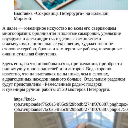
Выставка «Сокровища Петербурга» на Большой
Морской
А далее — ювелирное искусство во всем его сверкающем
многообразии: бриллианты и золотые самородки, уральские
изумруды и александриты, изделия с самоцветами
и жемчугом, национальные украшения, художественное
столовое серебро, бронза и камнерезные работы, ювелирные
очки и стильная бижутерия.
Здесь есть, на что полюбоваться и, при желании, приобрести
напрямую у производителей или авторов. Ведь хорошо
известно, что на выставках цены ниже, чем в салонах,
а драгоценных находок намного больше. Отдельным разделом
будут представлены «Ремесленные ряды»: подарки
и сувениры ручной работы от 20 мастеров Петербурга.
https://kuda-
spb.ru/uploads/f76c0a54f85c9f29bbdbf274ff070887.png
https:
spb.ru/uploads/f76c0a54f85c9f29bbdbf274ff070887.png
617
50