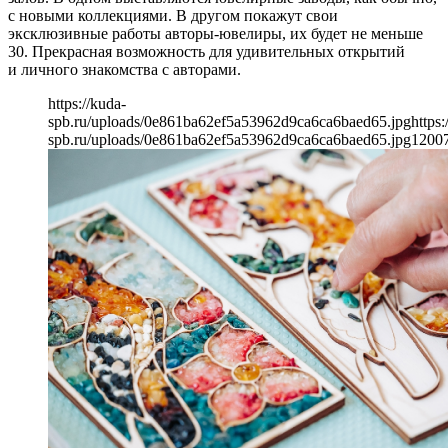
с новыми коллекциями. В другом покажут свои
эксклюзивные работы авторы-ювелиры, их будет не меньше
30. Прекрасная возможность для удивительных открытий
и личного знакомства с авторами.
https://kuda-
spb.ru/uploads/0e861ba62ef5a53962d9ca6ca6baed65.jpg
https:
spb.ru/uploads/0e861ba62ef5a53962d9ca6ca6baed65.jpg
1200