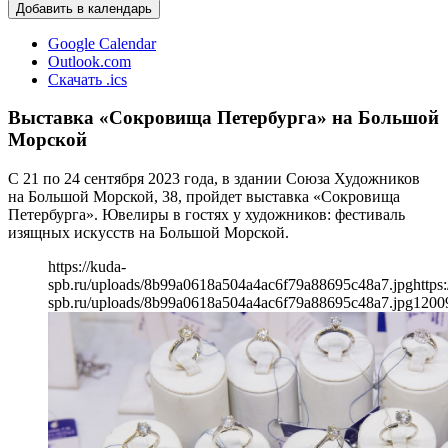
Добавить в календарь
Google Calendar
Outlook.com
Скачать .ics
Выставка «Сокровища Петербурга» на Большой
Морской
С 21 по 24 сентября 2023 года, в здании Союза Художников
на Большой Морской, 38, пройдет выставка «Сокровища
Петербурга». Ювелиры в гостях у художников: фестиваль
изящных искусств на Большой Морской.
https://kuda-
spb.ru/uploads/8b99a0618a504a4ac6f79a88695c48a7.jpg
https
spb.ru/uploads/8b99a0618a504a4ac6f79a88695c48a7.jpg
1200