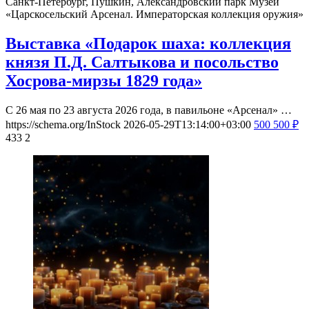
Санкт-Петербург, Пушкин, Александровский парк
Музей
«Царскосельский Арсенал. Императорская коллекция оружия»
Выставка «Подарок шаха: коллекция
князя П.Д. Салтыкова и посольство
Хосрова-мирзы 1829 года»
С 26 мая по 23 августа 2026 года, в павильоне «Арсенал» …
https://schema.org/InStock
2026-05-29T13:14:00+03:00
500
500
₽
433
2