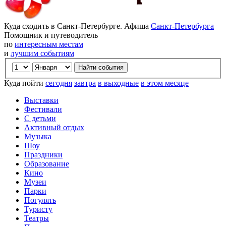
Куда сходить в Санкт-Петербурге. Афиша
Санкт-Петербурга
Помощник и путеводитель
по
интересным местам
и
лучшим событиям
Куда пойти
сегодня
завтра
в выходные
в этом месяце
Выставки
Фестивали
С детьми
Активный отдых
Музыка
Шоу
Праздники
Образование
Кино
Музеи
Парки
Погулять
Туристу
Театры