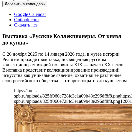
Добавить в календарь
Google Calendar
Outlook.com
Скачать .ics
Выставка «Русские Коллекционеры. От князя
до купца»
С 26 ноября 2025 по 14 января 2026 года, в музее истории
Религии проходит выставка, посвященная русским
коллекционерам второй половины XIX — начала ХХ веков.
Выставка представит коллекционирование произведений
искусства как уникальное явление, охватившее различные
слои российского общества — от аристократов до купечества.
https://kuda-
spb.ru/uploads/825ff060e728fc3e1a09b48e296df8f8.png
https:
spb.ru/uploads/825ff060e728fc3e1a09b48e296df8f8.png
1200
1