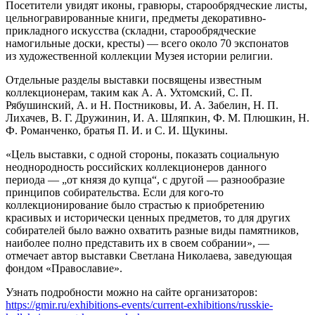
Посетители увидят иконы, гравюры, старообрядческие листы,
цельногравированные книги, предметы декоративно-
прикладного искусства (складни, старообрядческие
намогильные доски, кресты) — всего около 70 экспонатов
из художественной коллекции Музея истории религии.
Отдельные разделы выставки посвящены известным
коллекционерам, таким как А. А. Ухтомский, С. П.
Рябушинский, А. и Н. Постниковы, И. А. Забелин, Н. П.
Лихачев, В. Г. Дружинин, И. А. Шляпкин, Ф. М. Плюшкин, Н.
Ф. Романченко, братья П. И. и С. И. Щукины.
«Цель выставки, с одной стороны, показать социальную
неоднородность российских коллекционеров данного
периода — „от князя до купца“, с другой — разнообразие
принципов собирательства. Если для кого-то
коллекционирование было страстью к приобретению
красивых и исторически ценных предметов, то для других
собирателей было важно охватить разные виды памятников,
наиболее полно представить их в своем собрании», —
отмечает автор выставки Светлана Николаева, заведующая
фондом «Православие».
Узнать подробности можно на сайте организаторов:
https://gmir.ru/exhibitions-events/current-exhibitions/russkie-