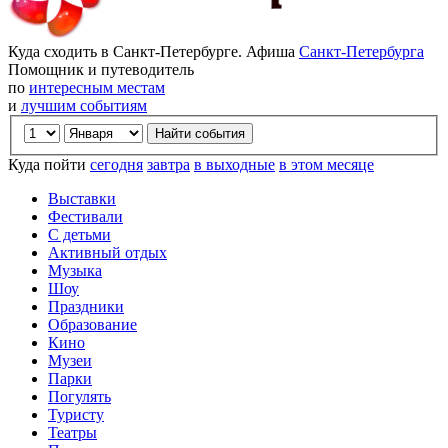
Куда сходить в Санкт-Петербурге. Афиша
Санкт-Петербурга
Помощник и путеводитель
по
интересным местам
и
лучшим событиям
Куда пойти
сегодня
завтра
в выходные
в этом месяце
Выставки
Фестивали
С детьми
Активный отдых
Музыка
Шоу
Праздники
Образование
Кино
Музеи
Парки
Погулять
Туристу
Театры